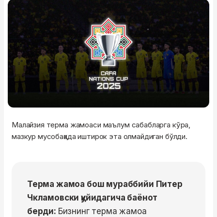
Малайзия терма жамоаси маълум сабабларга кўра,
мазкур мусобақада иштирок эта олмайдиган бўлди.
Терма жамоа бош мураббийи Питер
Чкламовски қуйидагича баёнот
берди:
Бизнинг терма жамоа