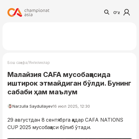
O'z
/
Бош саҳифа
Янгиликлар
Малайзия CAFA мусобақасида
иштирок этмайдиган бўлди. Бунинг
сабаби ҳам маълум
Narzulla Saydullayev
16 июл 2025, 12:30
29 августдан 8 сентябрга қадар CAFA NATIONS
CUP 2025 мусобақаси бўлиб ўтади.