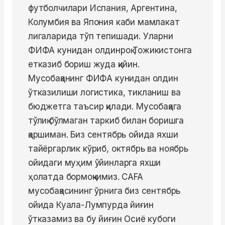
футболчилари Испания, Аргентина,
Колумбия ва Япония каби мамлакат
лигаларида тўп тепишади. Уларни
ФИФА кунидан олдинроқ Тожикистонга
етказиб бориш жуда қийин.
Мусобақанинг ФИФА кунидан олдин
ўтказилиши логистика, тикланиш ва
бюджетга таъсир қилади. Мусобақага
тўлиқ бўлмаган таркиб билан боришга
қаршиман. Биз сентябрь ойида яхши
тайёргарлик кўриб, октябрь ва ноябрь
ойидаги муҳим ўйинларга яхши
ҳолатда бормоқчимиз. CAFA
мусобақасининг ўрнига биз сентябрь
ойида Куала-Лумпурда йиғин
ўтказамиз ва бу йиғин Осиё кубоги