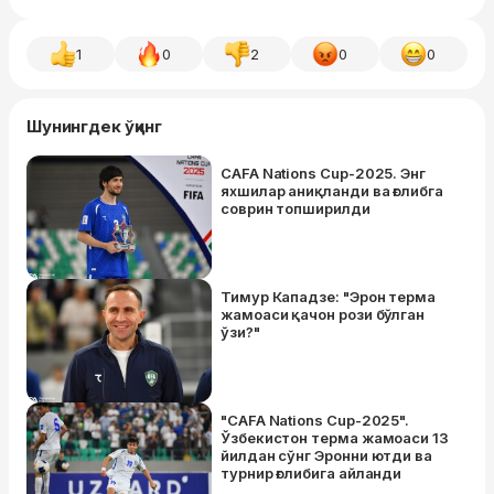
1
0
2
0
0
Шунингдек ўқинг
CAFA Nations Cup-2025. Энг
яхшилар аниқланди ва ғолибга
соврин топширилди
Тимур Кападзе: "Эрон терма
жамоаси қачон рози бўлган
ўзи?"
"CAFA Nations Cup-2025".
Ўзбекистон терма жамоаси 13
йилдан сўнг Эронни ютди ва
турнир ғолибига айланди