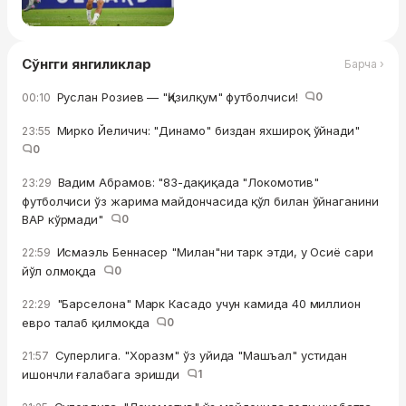
Сўнгги янгиликлар
Барча ›
Руслан Розиев — "Қизилқум" футболчиси!
0
00:10
Мирко Йеличич: "Динамо" биздан яхшироқ ўйнади"
23:55
0
Вадим Абрамов: "83-дақиқада "Локомотив"
23:29
футболчиси ўз жарима майдончасида қўл билан ўйнаганини
ВАР кўрмади"
0
Исмаэль Беннасер "Милан"ни тарк этди, у Осиё сари
22:59
йўл олмоқда
0
"Барселона" Марк Касадо учун камида 40 миллион
22:29
евро талаб қилмоқда
0
Суперлига. "Хоразм" ўз уйида "Машъал" устидан
21:57
ишончли ғалабага эришди
1