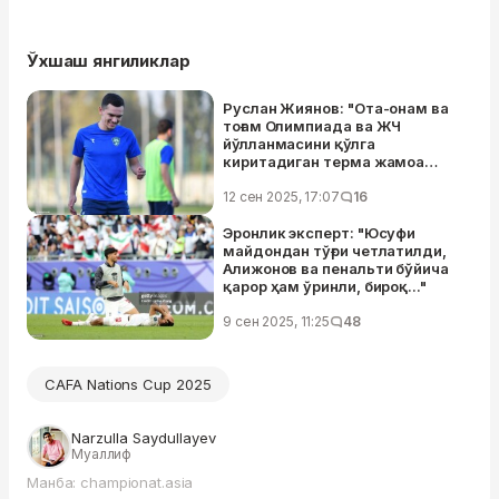
Ўхшаш янгиликлар
Руслан Жиянов: "Ота-онам ва
тоғам Олимпиада ва ЖЧ
йўлланмасини қўлга
киритадиган терма жамоа
сафида ўйнаш насиб этсин, деб
дуо қилишарди"
12 сен 2025, 17:07
16
Эронлик эксперт: "Юсуфи
майдондан тўғри четлатилди,
Алижонов ва пенальти бўйича
қарор ҳам ўринли, бироқ..."
9 сен 2025, 11:25
48
CAFA Nations Cup 2025
Narzulla Saydullayev
Муаллиф
Манба: championat.asia