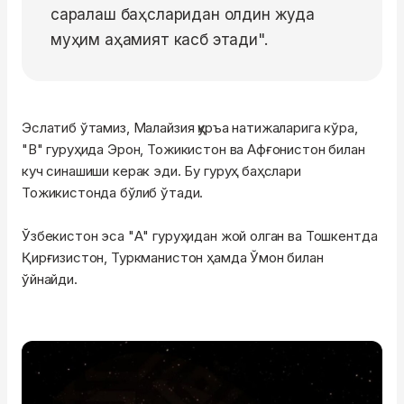
саралаш баҳсларидан олдин жуда
муҳим аҳамият касб этади".
Эслатиб ўтамиз, Малайзия қуръа натижаларига кўра,
"B" гуруҳида Эрон, Тожикистон ва Афғонистон билан
куч синашиши керак эди. Бу гуруҳ баҳслари
Тожикистонда бўлиб ўтади.
Ўзбекистон эса "А" гуруҳидан жой олган ва Тошкентда
Қирғизистон, Туркманистон ҳамда Ўмон билан
ўйнайди.