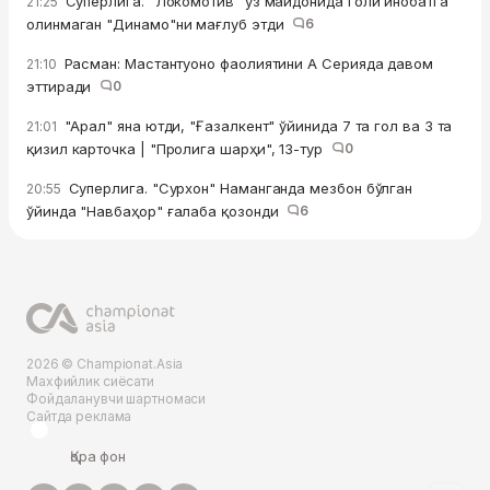
Суперлига. "Локомотив" ўз майдонида голи инобатга
21:25
олинмаган "Динамо"ни мағлуб этди
6
Расман: Мастантуоно фаолиятини А Серияда давом
21:10
эттиради
0
"Арал" яна ютди, "Ғазалкент" ўйинида 7 та гол ва 3 та
21:01
қизил карточка | "Пролига шарҳи", 13-тур
0
Суперлига. "Сурхон" Наманганда мезбон бўлган
20:55
ўйинда "Навбаҳор" ғалаба қозонди
6
2026 © Championat.Asia
Махфийлик сиёсати
Фойдаланувчи шартномаси
Сайтда реклама
Қора фон