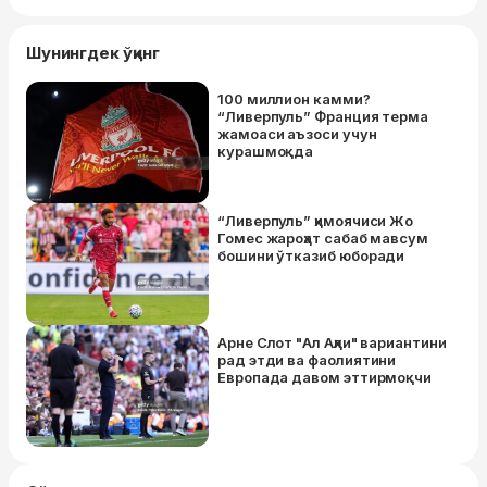
Шунингдек ўқинг
100 миллион камми?
“Ливерпуль” Франция терма
жамоаси аъзоси учун
курашмоқда
“Ливерпуль” ҳимоячиси Жо
Гомес жароҳат сабаб мавсум
бошини ўтказиб юборади
Арне Слот "Ал Аҳли" вариантини
рад этди ва фаолиятини
Европада давом эттирмоқчи