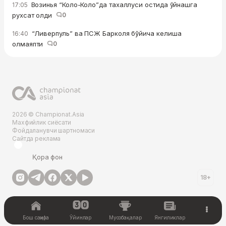
Возинья “Коло-Коло”да тахаллуси остида ўйнашга
17:05
рухсат олди
0
“Ливерпуль” ва ПСЖ Барколя бўйича келиша
16:40
олмаяпти
0
2026 © Championat.Asia
Махфийлик сиёсати
Фойдаланувчи шартномаси
Сайтда реклама
Қора фон
18+
Бош саҳифа
Ўйинлар
Мусобақалар
Янгиликлар