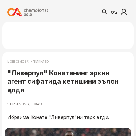
O'z
/
Бош саҳифа
Янгиликлар
"Ливерпул" Конатенинг эркин
агент сифатида кетишини эълон
қилди
1 июн 2026, 00:49
Ибраима Конате "Ливерпул"ни тарк этди.