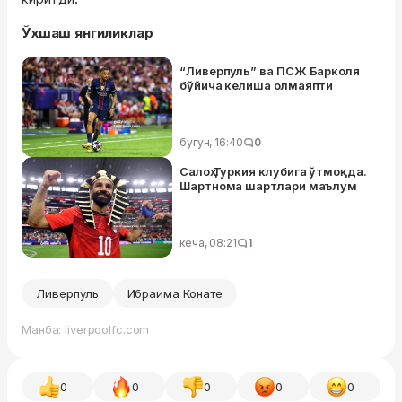
Ўхшаш янгиликлар
“Ливерпуль” ва ПСЖ Барколя
бўйича келиша олмаяпти
бугун, 16:40
0
Салоҳ Туркия клубига ўтмоқда.
Шартнома шартлари маълум
кеча, 08:21
1
Ливерпуль
Ибраима Конате
Манба: liverpoolfc.com
0
0
0
0
0