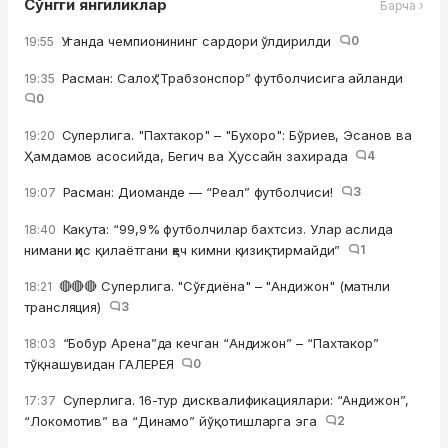
Сўнгги янгиликлар
Барча ›
Уганда чемпионининг сардори ўлдирилди
0
19:55
Расман: Салоҳ “Трабзонспор” футболчисига айланди
19:35
0
Суперлига. "Пахтакор" – "Бухоро": Бўриев, Эсанов ва
19:20
Ҳамдамов асосийда, Бегич ва Ҳуссайн захирада
4
Расман: Диоманде — “Реал” футболчиси!
3
19:07
Какута: “99,9% футболчилар бахтсиз. Улар аслида
18:40
нимани ҳис қилаётгани ҳеч кимни қизиқтирмайди”
1
🔴🔴🔴 Суперлига. "Сўғдиёна" – "Андижон" (матнли
18:21
трансляция)
3
“Бобур Арена”да кечган “Андижон” – “Пахтакор”
18:03
тўқнашувидан ГАЛЕРЕЯ
0
Суперлига. 16-тур дисквалификациялари: “Андижон”,
17:37
“Локомотив” ва “Динамо” йўқотишларга эга
2