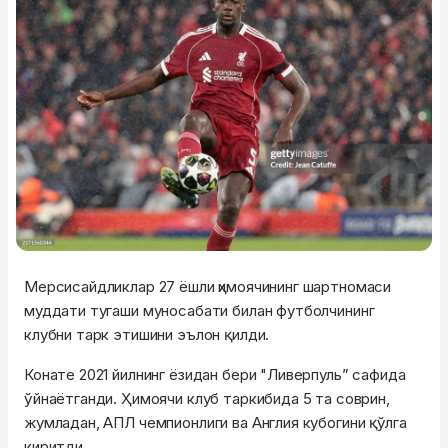
Мерсисайдликлар 27 ёшли ҳимоячининг шартномаси
муддати тугаши муносабати билан футболчининг
клубни тарк этишини эълон қилди.
Конате 2021 йилнинг ёзидан бери "Ливерпуль” сафида
ўйнаётганди. Ҳимоячи клуб таркибида 5 та соврин,
жумладан, АПЛ чемпионлиги ва Англия кубогини қўлга
киритди.