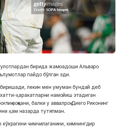
шғулотлардан бирида жамоадоши Альваро
аълумотлар пайдо бўлган эди.
б биришади, лекин мен умуман бундай деб
хатти-ҳаракатларни намойиш этадиган
ғлиқ воқеани, балки у аввалроқ Диего Риконинг
нини ҳам назарда тутяпман.
 кўкрагини чимчилаганини, кимнингдир