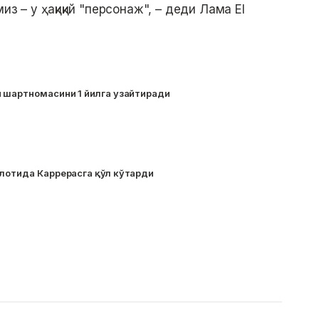
из – у ҳақиқий "персонаж", – деди Лама El
н шартномасини 1 йилга узайтиради
улотида Каррерасга қўл кўтарди