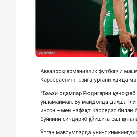
Аввалроқ, германиялик футболчи ма
Каррераснинг юзига ургани ҳақида м
"Баъзи одамлар Рюдигерни қувноқ де
ўйламайман. Бу майдонда даҳшатли 
инсон – мен нафақат Каррерас билан бо
бўйнини синдириб қўйишига сал қолга
Ўтган мавсумларда унинг кимнингдир