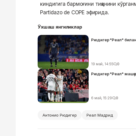
киндигига бармоғини тиққанини кўрганм
Partidazo de COPE эфирида.
Ўхшаш янгиликлар
Рюдигер "Реал" била
19 май, 14:55
0
Рюдигер "Реал" машғ
6 май, 15:29
0
Антонио Рюдигер
Реал Мадрид