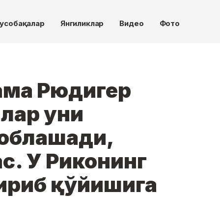
усобақалар
Янгиликлар
Видео
Фото
ама Рюдигер
илар уни
соблашади,
с. У Риконинг
ириб қўйишига
"