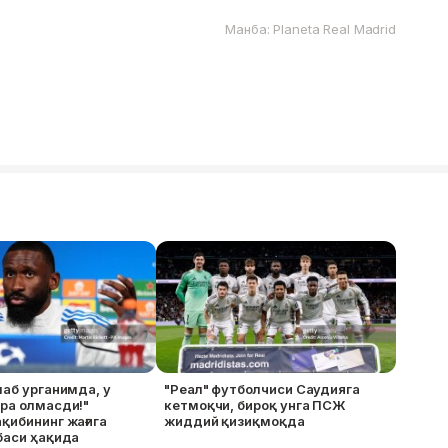
Манба: Planeta Real Madrid
лаб урганимда, у
"Реал" футболчиси Саудияга
ра олмасди!"
кетмоқчи, бироқ унга ПСЖ
қибининг жағига
жиддий қизиқмоқда
баси ҳақида