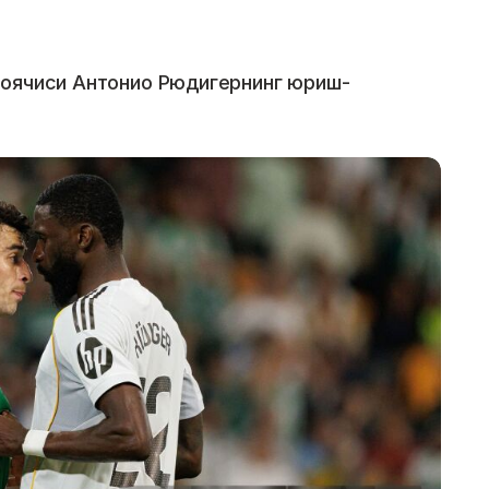
моячиси Антонио Рюдигернинг юриш-