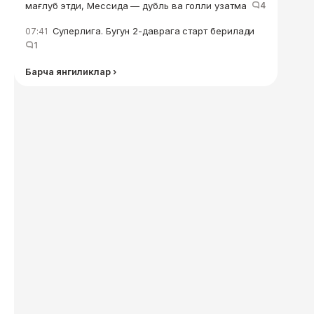
мағлуб этди, Мессида — дубль ва голли узатма
4
Суперлига. Бугун 2-даврага старт берилади
07:41
1
Барча янгиликлар ›