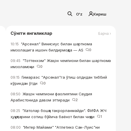
O'z
Кириш
Сўнгги янгиликлар
Барча ›
"Арсенал" Винисиус билан шартнома
10:15
имзолашига ишонч билдирмоқда — AS
0
"Тоттенхэм" Жаҳон чемпиони билан шартнома
09:45
имзоламоқчи
0
Гимараэс "Арсенал"га ўтиш олдидан тиббий
09:15
кўрикдан ўтди
0
Жаҳон чемпиони фаолиятини Саудия
08:50
Арабистонида давом эттиради
2
"Хатолар бошқа такрорланмайди". ФИФА ЖЧ
08:25
ҳуқуқларини сотиш бўйича баёнот билан чиқди
1
"Интер Майами" "Атлетико Сан-Луис"ни
08:00