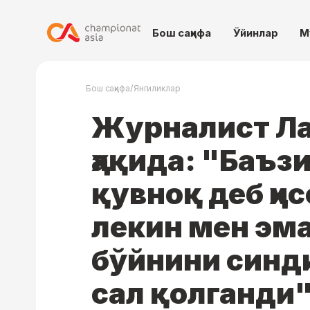
Бош саҳифа
Ўйинлар
М
/
Бош саҳифа
Янгиликлар
Журналист Л
ҳақида: "Баъз
қувноқ деб ҳи
лекин мен эма
бўйнини синд
сал қолганди