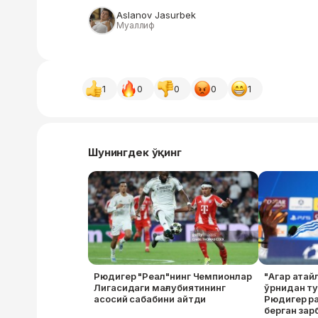
Aslanov Jasurbek
Муаллиф
1
0
0
0
1
Шунингдек ўқинг
Рюдигер "Реал"нинг Чемпионлар
"Агар атай
Лигасидаги мағлубиятининг
ўрнидан ту
асосий сабабини айтди
Рюдигер ра
берган зар