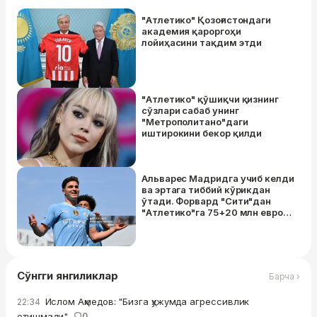
"Атлетико" Қозоғистондаги
академия қароргоҳи
лойиҳасини тақдим этди
"Атлетико" қўшиқчи қизнинг
сўзлари сабаб унинг
"Метрополитано"даги
иштирокини бекор қилди
Альварес Мадридга учиб келди
ва эртага тиббий кўрикдан
ўтади. Форвард "Сити"дан
"Атлетико"га 75+20 млн евро
эвазига ўтади
Сўнгги янгиликлар
Барча ›
Ислом Аҳмедов: "Бизга ҳужумда агрессивлик
22:34
етишмади"
0