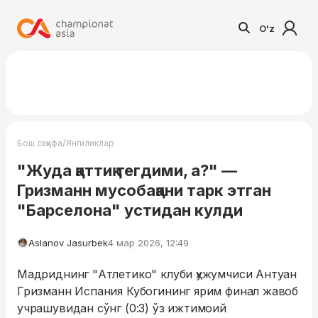
O'z
/
Бош саҳифа
Янгиликлар
"Жуда қаттиқ тегдими, а?" —
Гризманн мусобақани тарк этган
"Барселона" устидан кулди
Aslanov Jasurbek
4 мар 2026, 12:49
Мадриднинг "Атлетико" клуби ҳужумчиси Антуан
Гризманн Испания Кубогининг ярим финал жавоб
учрашувидан сўнг (0:3) ўз ижтимоий