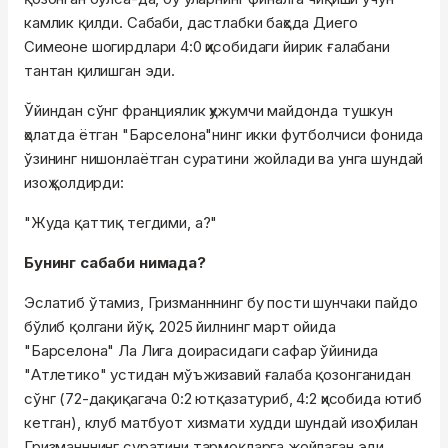
камлик қилди. Сабаби, дастлабки баҳсда Диего
Симеоне шогирдлари 4:0 ҳисобидаги йирик ғалабани
тантан қилишган эди.
Ўйиндан сўнг франциялик ҳужумчи майдонда тушкун
ҳолатда ётган "Барселона"нинг икки футболчиси фонида
ўзининг нишонлаётган суратини жойлади ва унга шундай
изоҳ қолдирди:
"Жуда қаттиқ тегдими, а?"
Бунинг сабаби нимада?
Эслатиб ўтамиз, Гризманннинг бу пости шунчаки пайдо
бўлиб қолгани йўқ. 2025 йилнинг март ойида
"Барселона" Ла Лига доирасидаги сафар ўйинида
"Атлетико" устидан мўъжизавий ғалаба қозонганидан
сўнг (72-дақиқагача 0:2 ютқазатуриб, 4:2 ҳисобида ютиб
кетган), клуб матбуот хизмати худди шундай изоҳ билан
Гризманннинг суратини тармоқларга жойлаган эди.