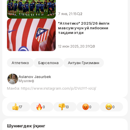
7 янв, 21:15
2
"Атлетико" 2025/26 йилги
мавсум учун уй либосини
тақдим этди
12 июн 2025, 20:31
0
Атлетико
Барселона
Антуан Гризманн
Aslanov Jasurbek
Муаллиф
Манба: https://www.instagram.com/p/DVcIYf-ioUj/
17
0
13
0
0
Шунингдек ўқинг