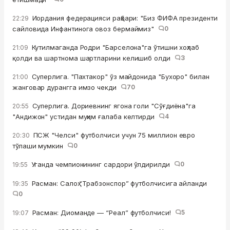
Иордания федерацияси раҳбари: "Биз ФИФА президенти
22:29
сайловида Инфантинога овоз бермаймиз"
0
Кутилмаганда Родри "Барселона"га ўтишни хоҳлаб
21:09
қолди ва шартнома шартларини келишиб олди
3
Суперлига. "Пахтакор" ўз майдонида "Бухоро" билан
21:00
жанговар дурангга имзо чекди
70
Суперлига. Дориевнинг ягона голи "Сўғдиёна"га
20:55
"Андижон" устидан муҳим ғалаба келтирди
4
ПСЖ "Челси" футболчиси учун 75 миллион евро
20:30
тўлаши мумкин
0
Уганда чемпионининг сардори ўлдирилди
0
19:55
Расман: Салоҳ “Трабзонспор” футболчисига айланди
19:35
0
Расман: Диоманде — “Реал” футболчиси!
5
19:07