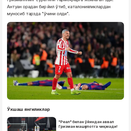
Антуан орадан бир йил ўтиб, каталонияликлардан
муносиб тарзда "ўчини олди".
Ўхшаш янгиликлар
"Реал" билан ўйиндан аввал
Гризман машғулотга чиқмади!