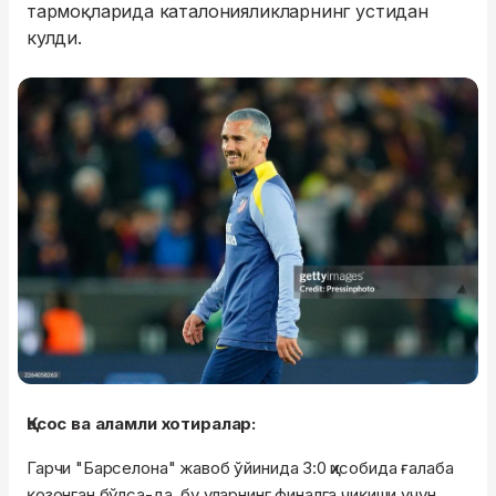
тармоқларида каталонияликларнинг устидан
кулди.
Қасос ва аламли хотиралар:
Гарчи "Барселона" жавоб ўйинида 3:0 ҳисобида ғалаба
қозонган бўлса-да, бу уларнинг финалга чиқиши учун