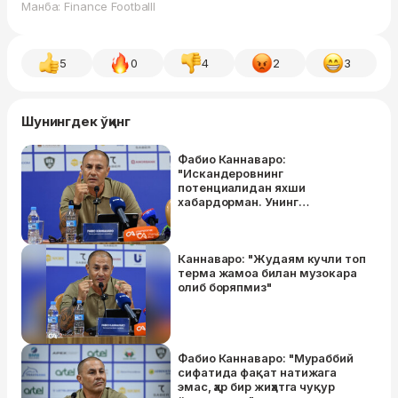
Манба: Finance Footballl
5
0
4
2
3
Шунингдек ўқинг
Фабио Каннаваро:
"Искандеровнинг
потенциалидан яхши
хабардорман. Унинг
даражасини билган ҳолда ЖЧга
олиб борганман"
Каннаваро: "Жудаям кучли топ
терма жамоа билан музокара
олиб боряпмиз"
Фабио Каннаваро: "Мураббий
сифатида фақат натижага
эмас, ҳар бир жиҳатга чуқур