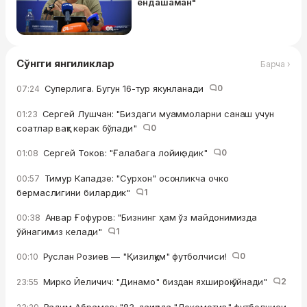
ёндашаман"
Сўнгги янгиликлар
Барча ›
Суперлига. Бугун 16-тур якунланади
0
07:24
Сергей Лушчан: "Биздаги муаммоларни санаш учун
01:23
соатлар вақт керак бўлади"
0
Сергей Токов: "Ғалабага лойиқ эдик"
0
01:08
Тимур Кападзе: "Сурхон" осонликча очко
00:57
бермаслигини билардик"
1
Анвар Ғофуров: "Бизнинг ҳам ўз майдонимизда
00:38
ўйнагимиз келади"
1
Руслан Розиев — "Қизилқум" футболчиси!
0
00:10
Мирко Йеличич: "Динамо" биздан яхшироқ ўйнади"
2
23:55