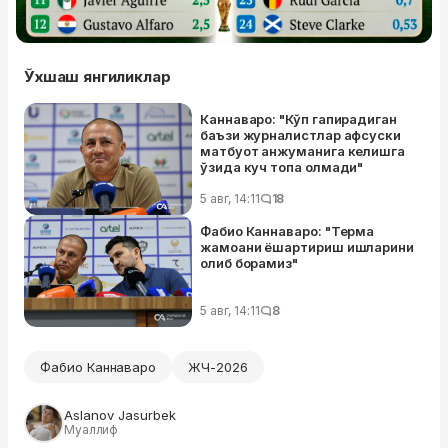
Ўхшаш янгиликлар
Каннаваро: "Кўп гапирадиган
баъзи журналистлар афсуски
матбуот анжуманига келишга
ўзида куч топа олмади"
5 авг, 14:11
18
Фабио Каннаваро: "Терма
жамоани ёшартириш ишларини
олиб борамиз"
5 авг, 14:11
8
Фабио Каннаваро
ЖЧ-2026
Aslanov Jasurbek
Муаллиф