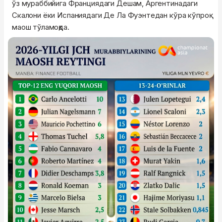
ўз мураббийига Франциядаги Дешам, Аргентинадаги
Скалони ёки Испаниядаги Де Ла Фуэнтедан кўра кўпроқ
маош тўламоқда.