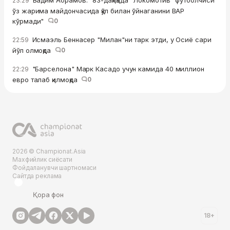
Вадим Абрамов: "83-дақиқада "Локомотив" футболчиси
23:29
ўз жарима майдончасида қўл билан ўйнаганини ВАР
кўрмади"
0
Исмаэль Беннасер "Милан"ни тарк этди, у Осиё сари
22:59
йўл олмоқда
0
"Барселона" Марк Касадо учун камида 40 миллион
22:29
евро талаб қилмоқда
0
2026 © Championat.Asia
Махфийлик сиёсати
Фойдаланувчи шартномаси
Сайтда реклама
Қора фон
18+