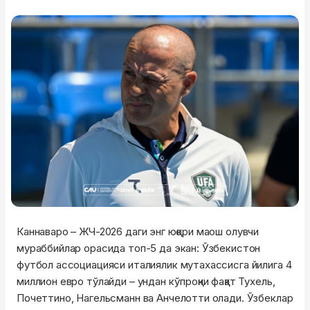
Каннаваро – ЖЧ-2026 даги энг юқори маош олувчи
мураббийлар орасида топ-5 да экан: Ўзбекистон
футбол ассоциацияси италиялик мутахассисга йилига 4
миллион евро тўлайди – ундан кўпроқни фақат Тухель,
Почеттино, Нагельсманн ва Анчелотти олади. Ўзбеклар