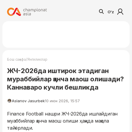
O'z
/
Бош саҳифа
Янгиликлар
ЖЧ-2026да иштирок этадиган
мураббийлар қанча маош олишади?
Каннаваро кучли бешликда
Aslanov Jasurbek
10 июн 2026, 15:57
Finance Football нашри ЖЧ-2026да ишлайдиган
муаббийлар қанча маош олиши ҳақида мақола
тайёрлади.