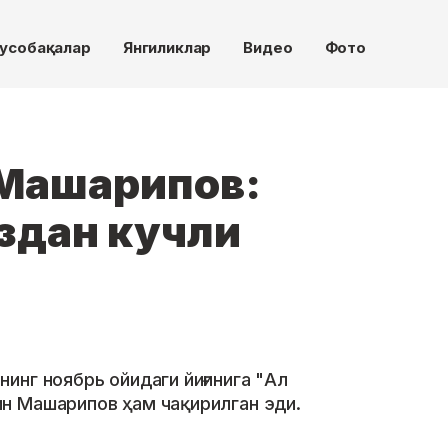
усобақалар
Янгиликлар
Видео
Фото
Машарипов:
издан кучли
инг ноябрь ойидаги йиғинига "Ал
н Машарипов ҳам чақирилган эди.