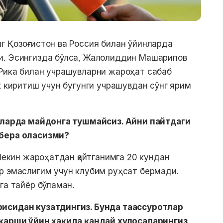
г Қозоғистон ва Россия билан ўйинларда
и. Эсингизда бўлса, Жалолиддин Машарипов
-Рика билан учрашувларни жароҳат сабаб
к киритиш учун бугунги учрашувдан сўнг ярим
инларда майдонга тушмайсиз. Айни пайтдаги
 бера оласизми?
 Лекин жароҳатдан қайтганимга 20 кундан
р эмаслигим учун клубим руҳсат бермади.
рга тайёр бўламан.
рисидан кузатдингиз. Бунда таассуротлар
 қарши ўйин ҳақида қандай хулосаларингиз