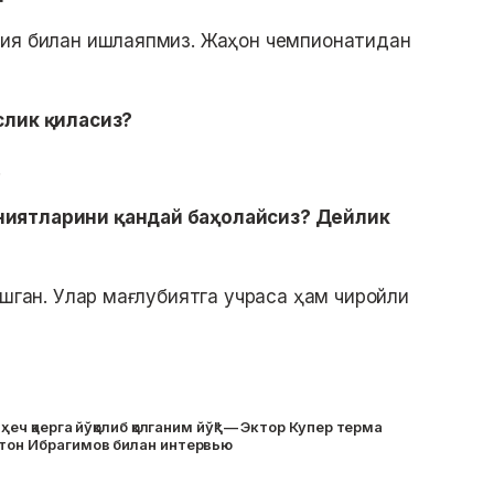
сия билан ишлаяпмиз. Жаҳон чемпионатидан
слик қиласиз?
.
ниятларини қандай баҳолайсиз? Дейлик
ушган. Улар мағлубиятга учраса ҳам чиройли
 ҳеч қаерга йўқолиб қолганим йўқ" — Эктор Купер терма
стон Ибрагимов билан интервью