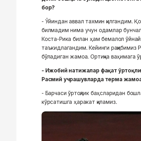
бор?
- Ўйиндан аввал тахмин қилгандим. Қ
билмадим нима учун одамлар бунчал
Коста-Рика билан ҳам бемалол ўйна
таъкидлагандим. Кейинги рақибимиз 
бўладиган жамоа. Ортиқча ваҳимага ўр
- Ижобий натижалар фақат ўртоқл
Расмий учрашувларда терма жамо
- Барчаси ўртоқлик баҳсларидан бош
кўрсатишга ҳаракат қиламиз.