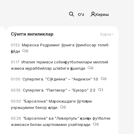
O'z
Кириш
Сўнгги янгиликлар
Барча ›
Мареска Родрининг ўрнига ўринбосар топиб
01:52
қўйди
0
Италия термаси собиқ футболчилари миллий
01:17
жамоа мураббийлар штабига қўшилди
0
Суперлига. “Сўғдиёна” – “Андижон” 1:0
0
01:00
Суперлига. “Пахтакор” – “Бухоро” 2:2
1
00:55
"Барселона" Марокашдаги ўртоқлик
00:50
учрашувини бекор қилди
0
"Барселона" ва "Ливерпуль" қизиққан футболчи
00:29
жамоаси билан шартномани узайтиради
0