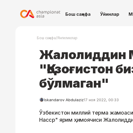
Бош саҳифа
Ўйинлар
М
/
Бош саҳифа
Янгиликлар
Жалолиддин 
"Қозоғистон б
бўлмаган"
Iskandarov Abdulaziz
17 ноя 2022, 00:33
Ўзбекистон миллий терма жамоасин
Насср" ярим ҳимоячиси Жалолидди