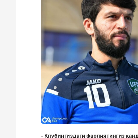
- Клубингиздаги фаолиятингиз қан