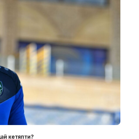
дай кетяпти?