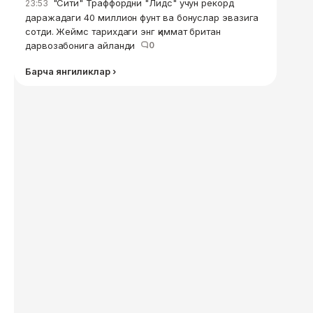
"Сити" Траффордни "Лидс" учун рекорд
23:53
даражадаги 40 миллион фунт ва бонуслар эвазига
сотди. Жеймс тарихдаги энг қиммат британ
дарвозабонига айланди
0
Барча янгиликлар ›