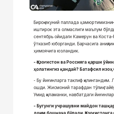
Бироқ якуний паллада ҳамюртимизнин
иштирок эта олмаслиги маълум бўлд
сентябрь ойидаги Камерун ва Коста
ўтказиб юборганди. Барчасига аниқли
ҳимоячига юзландик.
- Қозоғистон ва Россияга қарши ўй
ҳолатингиз қандай? Батафсил изоҳ
- Бу йиғинларга таклиф қилингандим.
ошди. Жисмоний тарафдан тўлиқ тайё
Умид қиламанки, навбатдаги йиғинла
- Бугунги учрашувни майдон ташқа
доим бошқача бўлади. Қозоғистонга