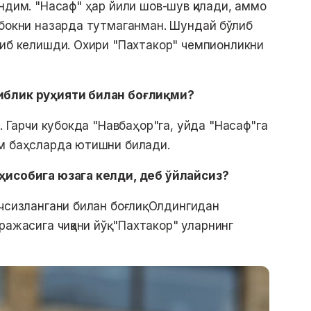
ндим. "Насаф" ҳар йили шов-шув қилади, аммо
убокни назарда тутмаганман. Шундай бўлиб
шиб келишди. Охири "Пахтакор" чемпионликни
иблик руҳияти билан боғлиқми?
. Гарчи кубокда "Навбаҳор"га, уйда "Насаф"га
им баҳсларда ютишни билади.
ҳисобига юзага келди, деб ўйлайсиз?
чсизлангани билан боғлиқ. Олдингидан
ажасига чиққани йўқ. "Пахтакор" уларнинг