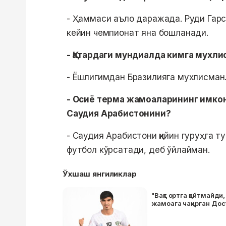
- Ҳаммаси аъло даражада. Руди Гар
кейин чемпионат яна бошланади.
- Қатардаги мундиалда кимга мухли
- Ёшлигимдан Бразилияга мухлисман
- Осиё терма жамоаларининг имко
Саудия Арабистонини?
- Саудия Арабистони қийин гуруҳга т
футбол кўрсатади, деб ўйлайман.
Ўхшаш янгиликлар
"Вақт ортга қайтмайди,
жамоага чақирган До