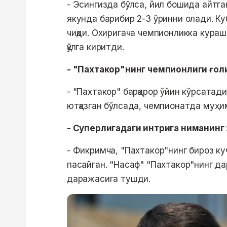
- Эсингизда бўлса, йил бошида айтга
якунда барибир 2-3 ўринни олади. К
чиқди. Охиригача чемпионликка кура
қўлга киритди.
- "Пахтакор"нинг чемпионлиги ғол
- "Пахтакор" барқарор ўйин кўрсатади
ютқазган бўлсада, чемпионатда муҳ
- Суперлигадаги интрига ниманинг 
- Фикримча, "Пахтакор"нинг бироз ку
пасайган. "Насаф" "Пахтакор"нинг дар
даражасига тушди.