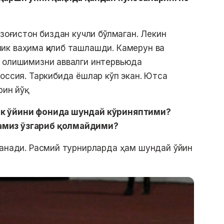
озоғистон биздан кучли бўлмаган. Лекин
ик ваҳима қилиб ташлашди. Камерун ва
й олишимизни аввалги интервьюда
Россия. Таркибида ёшлар кўп экан. Ютса
ин йўқ.
ик ўйини фонида шундай кўриняптими?
амиз ўзгариб қолмайдими?
ланади. Расмий турнирларда ҳам шундай ўйин