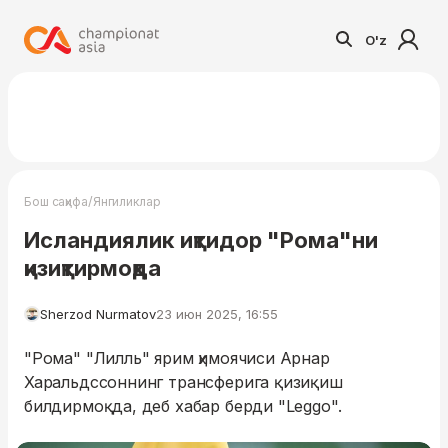
O'z
/
Бош саҳифа
Янгиликлар
Исландиялик иқтидор "Рома"ни
қизиқтирмоқда
Sherzod Nurmatov
23 июн 2025, 16:55
"Рома" "Лилль" ярим ҳимоячиси Арнар
Харальдссоннинг трансферига қизиқиш
билдирмоқда, деб хабар берди "Leggo".