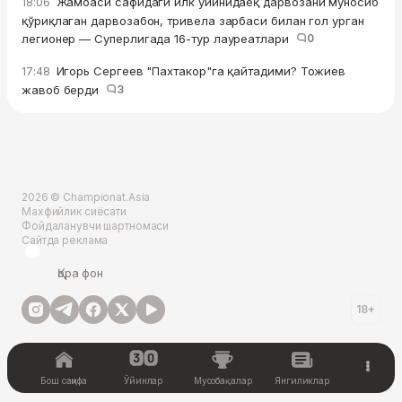
Жамоаси сафидаги илк ўйинидаёқ дарвозани муносиб
18:06
қўриқлаган дарвозабон, тривела зарбаси билан гол урган
легионер — Суперлигада 16-тур лауреатлари
0
Игорь Сергеев "Пахтакор"га қайтадими? Тожиев
17:48
жавоб берди
3
2026 © Championat.Asia
Махфийлик сиёсати
Фойдаланувчи шартномаси
Сайтда реклама
Қора фон
18+
Бош саҳифа
Ўйинлар
Мусобақалар
Янгиликлар