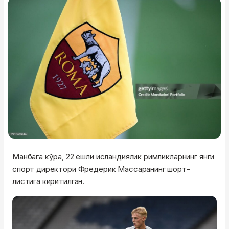
Манбага кўра, 22 ёшли исландиялик римликларнинг янги
спорт директори Фредерик Массаранинг шорт-
листига киритилган.