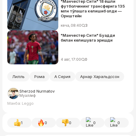
"Манчестер Сити" 18 ёшли
футболчининг трансферига 135
млн тўлашга келишиб олди —
Орнштейн
кеча, 08:40
3
"Манчестер Сити" Буадди
билан келишувга эришди
4 авг, 17:00
0
Лилль
Рома
А Серия
Арнар Харальдссон
Sherzod Nurmatov
Муаллиф
Манба: Leggo
1
0
0
0
0