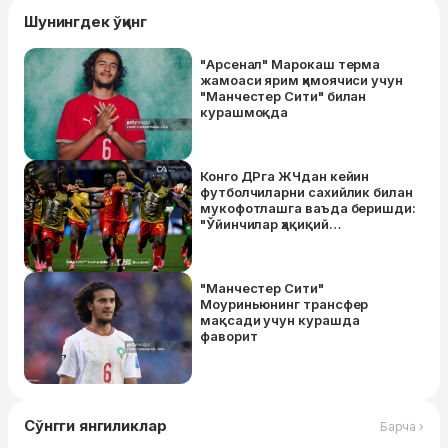
Шунингдек ўқинг
"Арсенал" Марокаш терма
жамоаси ярим ҳимоячиси учун
"Манчестер Сити" билан
курашмоқда
Конго ДРга ЖЧдан кейин
футболчиларни сахийлик билан
мукофотлашга ваъда беришди:
"Ўйинчилар ҳақиқий
қаҳрамонлардек кутиб
олинади"
"Манчестер Сити"
Моуриньюнинг трансфер
мақсади учун курашда
фаворит
Сўнгги янгиликлар
Барча ›