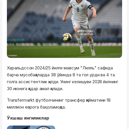
Харальдссон 2024/25 йилги мавсум "Лилль" сафида
барча мусобақаларда 38 ўйинда 8 та гол урди ва 4 та
голга ассистентлик қилди. Унинг келишуви 2028 йилнинг
30 июнига қадар амал қилади.
Transfermarkt футболчининг трансфер қийматини 18
миллион еврога баҳоламоқда.
Ўхшаш янгиликлар