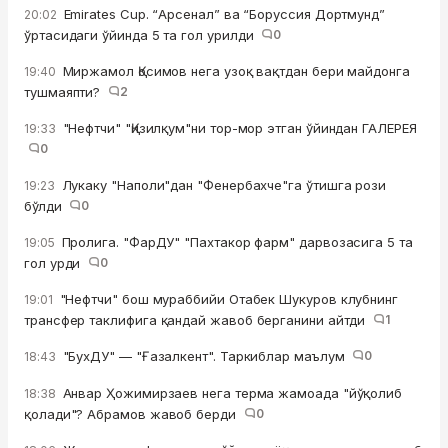
Emirates Cup. “Арсенал” ва “Боруссия Дортмунд”
20:02
ўртасидаги ўйинда 5 та гол урилди
0
Миржамол Қосимов нега узоқ вақтдан бери майдонга
19:40
тушмаяпти?
2
"Нефтчи" "Қизилқум"ни тор-мор этган ўйиндан ГАЛЕРЕЯ
19:33
0
Лукаку "Наполи"дан "Фенербахче"га ўтишга рози
19:23
бўлди
0
Пролига. "ФарДУ" "Пахтакор фарм" дарвозасига 5 та
19:05
гол урди
0
"Нефтчи" бош мураббийи Отабек Шукуров клубнинг
19:01
трансфер таклифига қандай жавоб берганини айтди
1
"БухДУ" — "Ғазалкент". Таркиблар маълум
0
18:43
Анвар Ҳожимирзаев нега терма жамоада "йўқолиб
18:38
қолади"? Абрамов жавоб берди
0