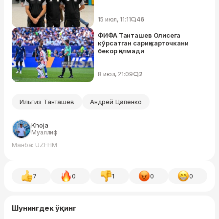
15 июл, 11:11
46
ФИФА Танташев Олисега
кўрсатган сариқ карточкани
бекор қилмади
8 июл, 21:09
2
Ильгиз Танташев
Андрей Цапенко
Khoja
Муаллиф
Манба: UZFHM
7
0
1
0
0
Шунингдек ўқинг