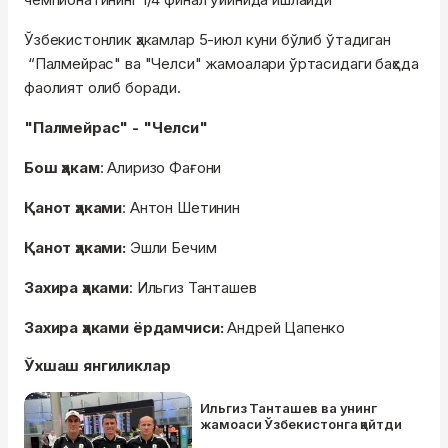
Ўзбекистонлик ҳакамлар 5-июл куни бўлиб ўтадиган
“Палмейрас" ва "Челси" жамоалари ўртасидаги баҳсда
фаолият олиб боради.
"Палмейрас" - "Челси"
Бош ҳакам
: Алиризо Фағони
Қанот ҳаками
: Антон Шетинин
Қанот ҳаками:
Эшли Бечим
Захира ҳаками
: Ильгиз Танташев
Захира ҳаками ёрдамчиси:
Андрей Цапенко
Ўхшаш янгиликлар
Ильгиз Танташев ва унинг
жамоаси Ўзбекистонга қайтди