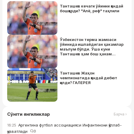
Танташев кечаги ўйинни қандай
бошқарди? "Алё, реф" таҳлили
Ўзбекистон терма жамоаси
ўйинида ишлайдиган ҳакамлар
маълум бўлди. Ўша куни
Танташев ҳам бош ҳакам
сифатида ишлайди
Танташев Жаҳон
чемпионатида қандай дебют
қилди? ГАЛЕРЕЯ
Сўнгги янгиликлар
Барча ›
Аргентина футбол ассоциацияси Инфантинони қўллаб-
16:25
қувватлади
0