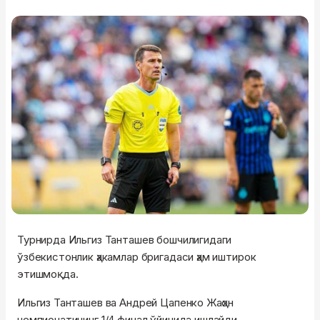
Турнирда Ильгиз Танташев бошчилигидаги
ўзбекистонлик ҳакамлар бригадаси ҳам иштирок
этишмоқда.
Ильгиз Танташев ва Андрей Цапенко Жаҳон
чемпионатининг 1/4 финал ўйинида ишлайди