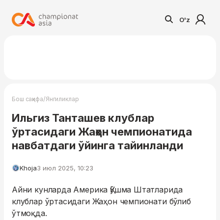
O'z
/
Бош саҳифа
Янгиликлар
Ильгиз Танташев клублар
ўртасидаги Жаҳон чемпионатида
навбатдаги ўйинга тайинланди
Khoja
3 июл 2025, 10:23
Айни кунларда Америка Қўшма Штатларида
клублар ўртасидаги Жаҳон чемпионати бўлиб
ўтмоқда.