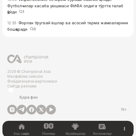
Футболчилар касаба уюшмаси ФИФА олдига тўртта талаб
қўйди
1
Форлан Уругвай ёшлар ва асосий терма жамоаларини
12:35
бошқаради
0
2026 © Championat.Asia
Махфийлик сиёсати
Фойдаланувчи шартномаси
Сайтда реклама
Қора фон
18+
Бош саҳифа
Ўйинлар
Мусобақалар
Янгиликлар