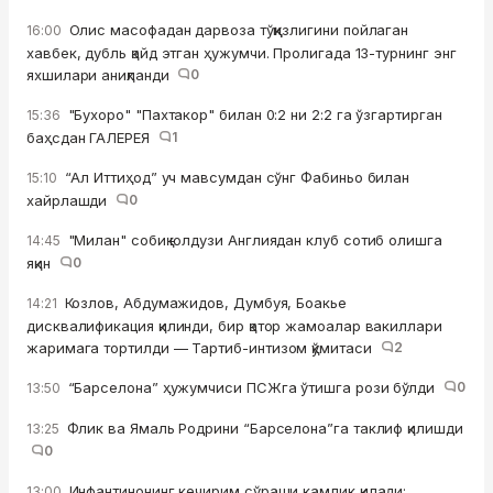
Олис масофадан дарвоза тўққизлигини пойлаган
16:00
хавбек, дубль қайд этган ҳужумчи. Пролигада 13-турнинг энг
яхшилари аниқланди
0
"Бухоро" "Пахтакор" билан 0:2 ни 2:2 га ўзгартирган
15:36
баҳсдан ГАЛЕРЕЯ
1
“Ал Иттиҳод” уч мавсумдан сўнг Фабиньо билан
15:10
хайрлашди
0
"Милан" собиқ юлдузи Англиядан клуб сотиб олишга
14:45
яқин
0
Козлов, Абдумажидов, Думбуя, Боакье
14:21
дисквалификация қилинди, бир қатор жамоалар вакиллари
жаримага тортилди — Тартиб-интизом қўмитаси
2
“Барселона” ҳужумчиси ПСЖга ўтишга рози бўлди
0
13:50
Флик ва Ямаль Родрини “Барселона”га таклиф қилишди
13:25
0
Инфантинонинг кечирим сўраши камлик қилади:
13:00