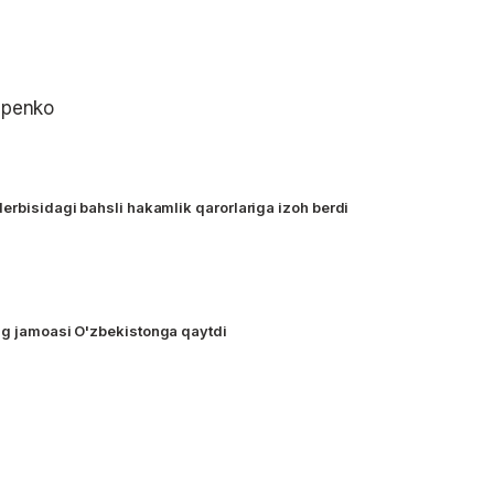
apenko
derbisidagi bahsli hakamlik qarorlariga izoh berdi
ng jamoasi O'zbekistonga qaytdi