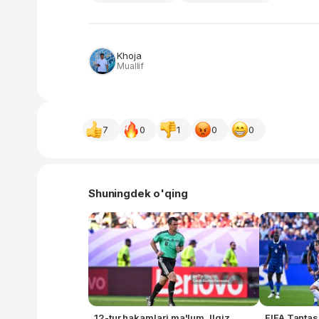
Khoja
Muallif
7
0
1
0
0
Shuningdek o'qing
12-tur hakamlari ma'lum. Ilgiz
FIFA Tanta