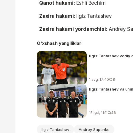
Qanot hakami:
Eshli Bechim
Zaxira hakami
: Ilgiz Tantashev
Zaxira hakami yordamchisi:
Andrey S
O'xshash yangiliklar
Ilgiz Tantashev vodiy 
1 avg, 17:40
8
Ilgiz Tantashev va uni
15 iyul, 11:11
46
Ilgiz Tantashev
Andrey Sapenko