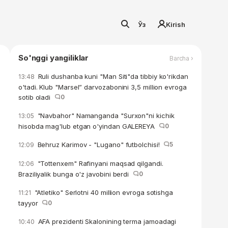
Ўз
Kirish
So'nggi yangiliklar
Barcha ›
Ruli dushanba kuni "Man Siti"da tibbiy ko'rikdan
13:48
o'tadi. Klub "Marsel” darvozabonini 3,5 million evroga
sotib oladi
0
"Navbahor" Namanganda "Surxon"ni kichik
13:05
hisobda mag'lub etgan o'yindan GALEREYA
0
Behruz Karimov - "Lugano" futbolchisi!
5
12:09
"Tottenxem" Rafinyani maqsad qilgandi.
12:06
Braziliyalik bunga o'z javobini berdi
0
"Atletiko" Serlotni 40 million evroga sotishga
11:21
tayyor
0
AFA prezidenti Skalonining terma jamoadagi
10:40