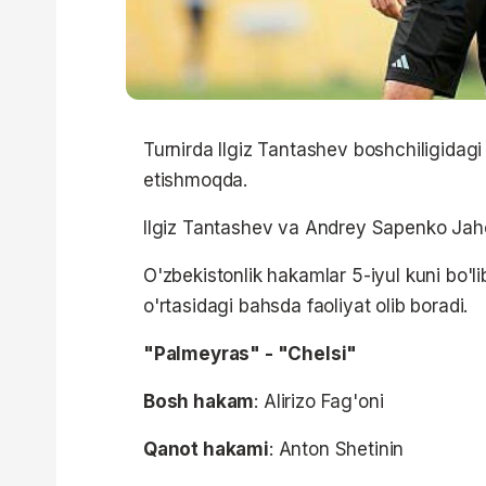
Turnirda Ilgiz Tantashev boshchiligidagi
etishmoqda.
Ilgiz Tantashev va Andrey Sapenko Jaho
O'zbekistonlik hakamlar 5-iyul kuni bo'l
o'rtasidagi bahsda faoliyat olib boradi.
"Palmeyras" - "Chelsi"
Bosh hakam
: Alirizo Fag'oni
Qanot hakami
: Anton Shetinin