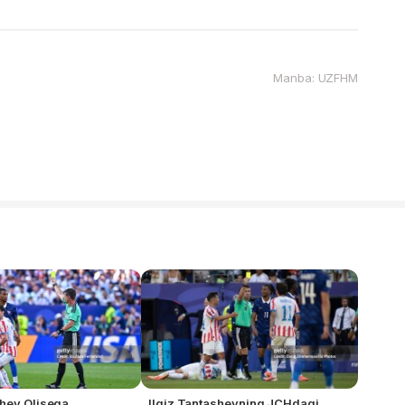
Manba: UZFHM
shev Olisega
Ilgiz Tantashevning JCHdagi