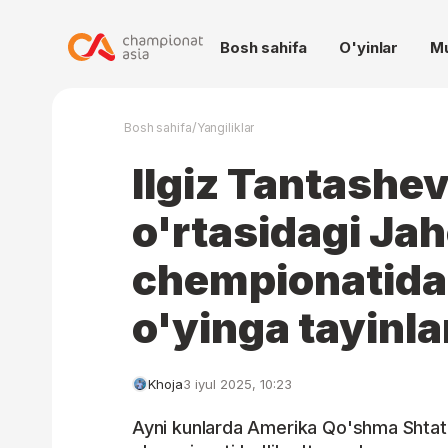
Bosh sahifa
O'yinlar
M
/
Bosh sahifa
Yangiliklar
Ilgiz Tantashev
o'rtasidagi Ja
chempionatida
o'yinga tayinla
Khoja
3 iyul 2025, 10:23
Ayni kunlarda Amerika Qo'shma Shtatla