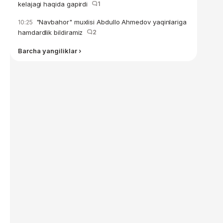
kelajagi haqida gapirdi
1
"Navbahor" muxlisi Abdullo Ahmedov yaqinlariga
10:25
hamdardlik bildiramiz
2
Barcha yangiliklar ›