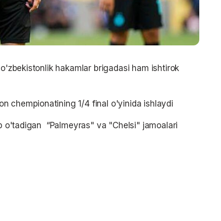
 o'zbekistonlik hakamlar brigadasi ham ishtirok
n chempionatining 1/4 final o'yinida ishlaydi
ib o'tadigan “Palmeyras" va "Chelsi" jamoalari