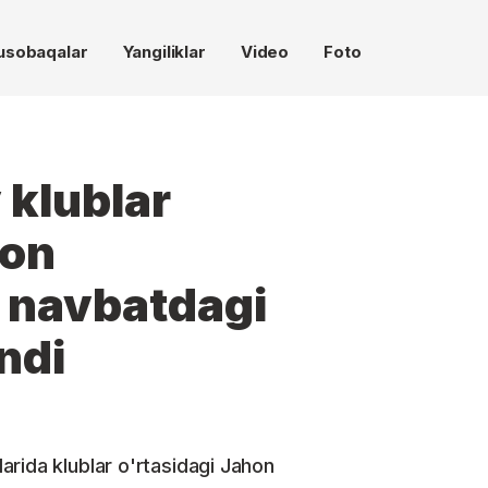
usobaqalar
Yangiliklar
Video
Foto
 klublar
hon
 navbatdagi
ndi
rida klublar o'rtasidagi Jahon