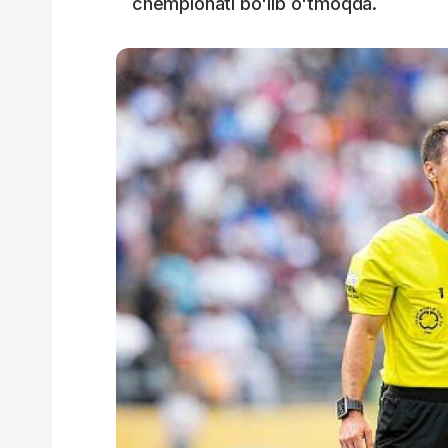
chempionati bo'lib o'tmoqda.