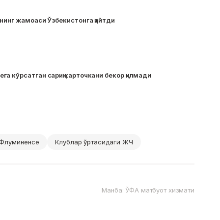
нинг жамоаси Ўзбекистонга қайтди
а кўрсатган сариқ карточкани бекор қилмади
Флуминенсе
Клублар ўртасидаги ЖЧ
Манба: ЎФА матбуот хизмати