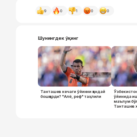
9
0
1
0
0
Шунингдек ўқинг
Танташев кечаги ўйинни қандай
Ўзбекисто
бошқарди? "Алё, реф" таҳлили
ўйинида и
маълум бў
Танташев 
сифатида 