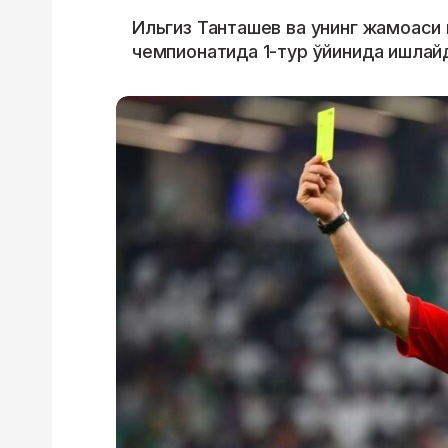
Ильгиз Танташев ва унинг жамоаси 
чемпионатида 1-тур ўйинида ишлай