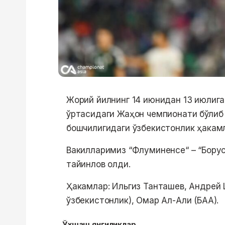
Жорий йилнинг 14 июнидан 13 июлиг
ўртасидаги Жаҳон чемпионати бўлиб
бошчилигидаги ўзбекистонлик ҳакамл
Вакилларимиз “Флуминенсе“ – “Бору
тайинлов олди.
Ҳакамлар: Ильгиз Танташев, Андрей 
ўзбекистонлик), Омар Ал-Али (БАА).
Ўхшаш янгиликлар