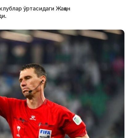
клублар ўртасидаги Жаҳон
ди.