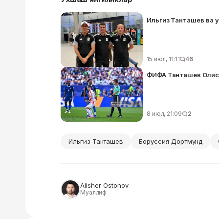
Ильгиз Танташев ва у
15 июл, 11:11
46
ФИФА Танташев Олисег
8 июл, 21:09
2
Ильгиз Танташев
Боруссия Дортмунд
Alisher Ostonov
Муаллиф