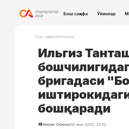
Бош саҳифа
Ўйинлар
М
/
Бош саҳифа
Янгиликлар
Ильгиз Танта
бошчилигидаг
бригадаси "Б
иштирокидаги
бошқаради
Alisher Ostonov
14 июн 2025, 22:52