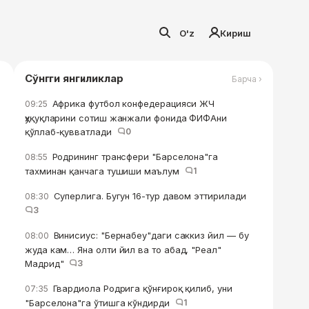
O'z
Кириш
Сўнгги янгиликлар
Барча ›
Африка футбол конфедерацияси ЖЧ
09:25
ҳуқуқларини сотиш жанжали фонида ФИФАни
қўллаб-қувватлади
0
Родрининг трансфери "Барселона"га
08:55
тахминан қанчага тушиши маълум
1
Суперлига. Бугун 16-тур давом эттирилади
08:30
3
Винисиус: "Бернабеу"даги саккиз йил — бу
08:00
жуда кам… Яна олти йил ва то абад, "Реал"
Мадрид"
3
Гвардиола Родрига қўнғироқ қилиб, уни
07:35
"Барселона"га ўтишга кўндирди
1