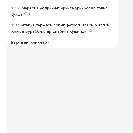
Мареска Родрининг ўрнига ўринбосар топиб
01:52
қўйди
0
Италия термаси собиқ футболчилари миллий
01:17
жамоа мураббийлар штабига қўшилди
0
Барча янгиликлар ›