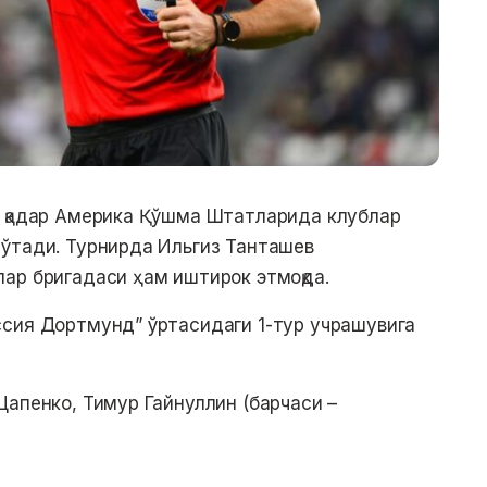
а қадар Америка Қўшма Штатларида клублар
 ўтади. Турнирда Ильгиз Танташев
ар бригадаси ҳам иштирок этмоқда.
ссия Дортмунд” ўртасидаги 1-тур учрашувига
Цапенко, Тимур Гайнуллин (барчаси –