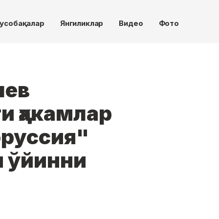
усобақалар
Янгиликлар
Видео
Фото
шев
и ҳакамлар
оруссия"
 ўйинни