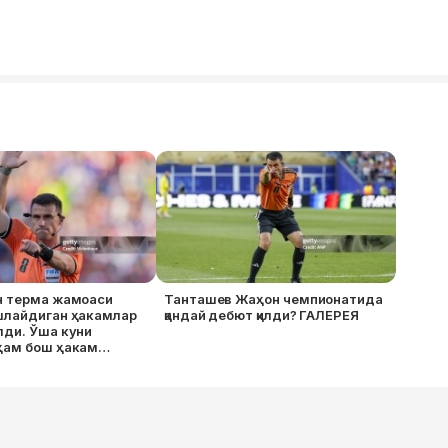
н терма жамоаси
Танташев Жаҳон чемпионатида
шлайдиган ҳакамлар
қандай дебют қилди? ГАЛЕРЕЯ
лди. Ўша куни
ҳам бош ҳакам
ишлайди