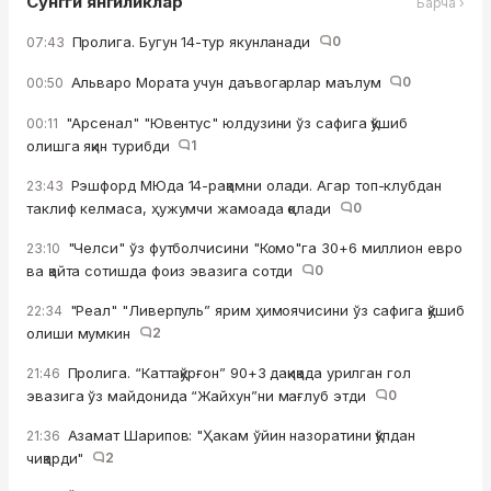
Сўнгги янгиликлар
Барча ›
Пролига. Бугун 14-тур якунланади
0
07:43
Альваро Мората учун даъвогарлар маълум
0
00:50
"Арсенал" "Ювентус" юлдузини ўз сафига қўшиб
00:11
олишга яқин турибди
1
Рэшфорд МЮда 14-рақамни олади. Агар топ-клубдан
23:43
таклиф келмаса, ҳужумчи жамоада қолади
0
"Челси" ўз футболчисини "Комо"га 30+6 миллион евро
23:10
ва қайта сотишда фоиз эвазига сотди
0
"Реал" "Ливерпуль” ярим ҳимоячисини ўз сафига қўшиб
22:34
олиши мумкин
2
Пролига. “Каттақўрғон” 90+3 дақиқада урилган гол
21:46
эвазига ўз майдонида “Жайхун”ни мағлуб этди
0
Азамат Шарипов: "Ҳакам ўйин назоратини қўлдан
21:36
чиқарди"
2