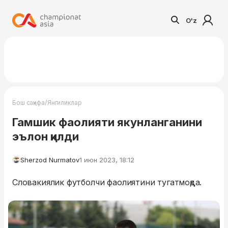
O'z
/
Бош саҳифа
Янгиликлар
Гамшик фаолияти якунланганини
эълон қилди
Sherzod Nurmatov
1 июн 2023, 18:12
Словакиялик футболчи фаолиятини тугатмоқда.