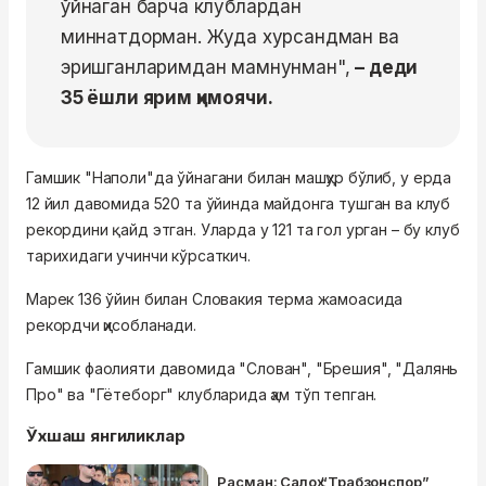
ўйнаган барча клублардан
миннатдорман. Жуда хурсандман ва
эришганларимдан мамнунман",
– деди
35 ёшли ярим ҳимоячи.
Гамшик "Наполи"да ўйнагани билан машҳур бўлиб, у ерда
12 йил давомида 520 та ўйинда майдонга тушган ва клуб
рекордини қайд этган. Уларда у 121 та гол урган – бу клуб
тарихидаги учинчи кўрсаткич.
Марек 136 ўйин билан Словакия терма жамоасида
рекордчи ҳисобланади.
Гамшик фаолияти давомида "Слован", "Брешия", "Далянь
Про" ва "Гётеборг" клубларида ҳам тўп тепган.
Ўхшаш янгиликлар
Расман: Салоҳ “Трабзонспор”