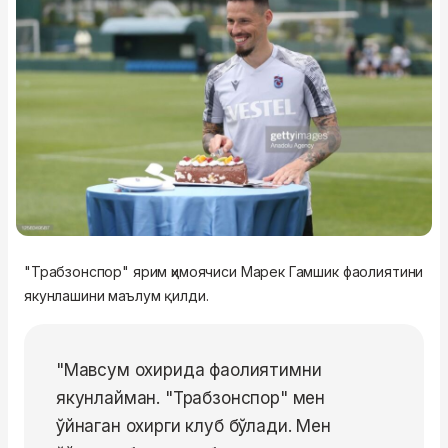
"Трабзонспор" ярим ҳимоячиси Марек Гамшик фаолиятини
якунлашини маълум қилди.
"Мавсум охирида фаолиятимни
якунлайман. "Трабзонспор" мен
ўйнаган охирги клуб бўлади. Мен