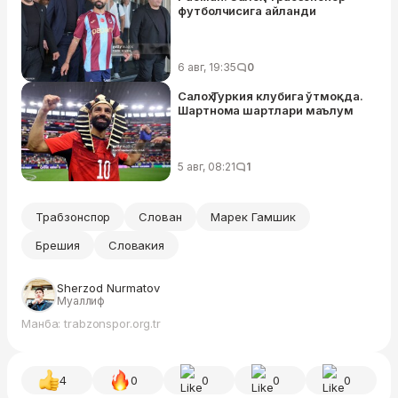
футболчисига айланди
6 авг, 19:35
0
Салоҳ Туркия клубига ўтмоқда.
Шартнома шартлари маълум
5 авг, 08:21
1
Трабзонспор
Слован
Марек Гамшик
Брешия
Словакия
Sherzod Nurmatov
Муаллиф
Манба: trabzonspor.org.tr
4
0
0
0
0