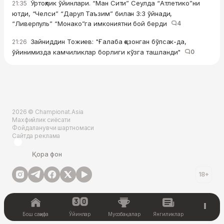
Ўртоқлик ўйинлари. “Ман Сити” Сеулда “Атлетико”ни
21:35
ютди, “Челси” “Дарул Таъзим” билан 3:3 ўйнади,
“Ливерпуль” “Монако”га имкониятни бой берди
4
Зайниддин Тожиев: "Ғалаба қозонган бўлсак-да,
21:26
ўйинимизда камчиликлар борлиги кўзга ташланди"
0
2026 © Championat.Asia
Махфийлик сиёсати
Фойдаланувчи шартномаси
Сайтда реклама
Қора фон
18+
Бош саҳифа
Ўйинлар
Мусобақалар
Янгиликлар