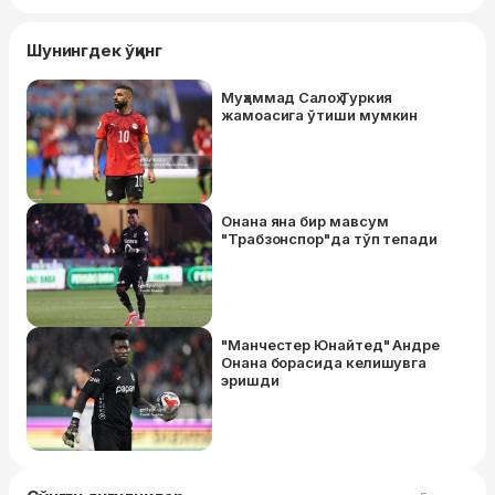
Шунингдек ўқинг
Муҳаммад Салоҳ Туркия
жамоасига ўтиши мумкин
Онана яна бир мавсум
"Трабзонспор"да тўп тепади
"Манчестер Юнайтед" Андре
Онана борасида келишувга
эришди