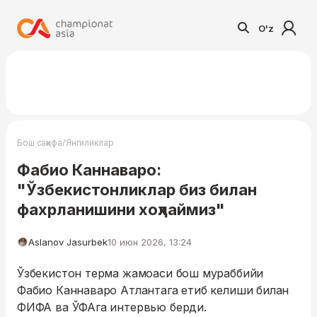
O'z
/
Бош саҳифа
Янгиликлар
Фабио Каннаваро:
"Ўзбекистонликлар биз билан
фахрланишини хоҳлаймиз"
Aslanov Jasurbek
10 июн 2026, 13:24
Ўзбекистон терма жамоаси бош мураббийи
Фабио Каннаваро Атлантага етиб келиши билан
ФИФА ва ЎФАга интервью берди.