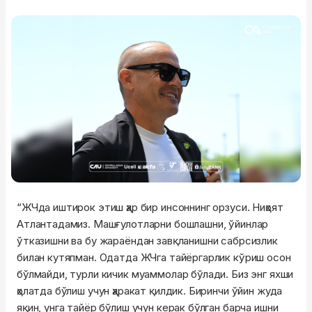
“ЖЧда иштирок этиш ҳар бир инсоннинг орзуси. Ниҳоят
Атлантадамиз. Машғулотларни бошлашни, ўйинлар
ўтказишни ва бу жараёндан завқланишни сабрсизлик
билан кутяпман. Одатда ЖЧга тайёргарлик кўриш осон
бўлмайди, турли кичик муаммолар бўлади. Биз энг яхши
ҳолатда бўлиш учун ҳаракат қилдик. Биринчи ўйин жуда
яқин, унга тайёр бўлиш учун керак бўлган барча ишни