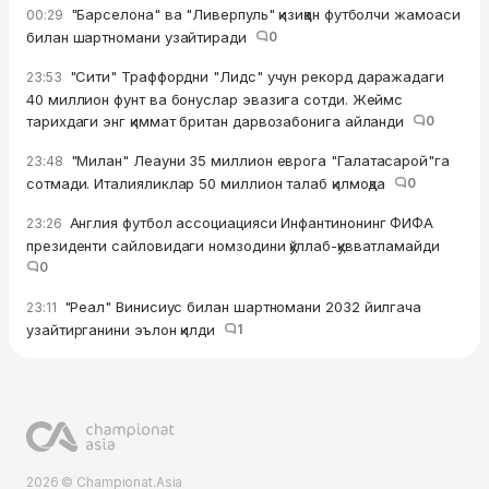
"Барселона" ва "Ливерпуль" қизиққан футболчи жамоаси
00:29
билан шартномани узайтиради
0
"Сити" Траффордни "Лидс" учун рекорд даражадаги
23:53
40 миллион фунт ва бонуслар эвазига сотди. Жеймс
тарихдаги энг қиммат британ дарвозабонига айланди
0
"Милан" Леауни 35 миллион еврога "Галатасарой"га
23:48
сотмади. Италияликлар 50 миллион талаб қилмоқда
0
Англия футбол ассоциацияси Инфантинонинг ФИФА
23:26
президенти сайловидаги номзодини қўллаб-қувватламайди
0
"Реал" Винисиус билан шартномани 2032 йилгача
23:11
узайтирганини эълон қилди
1
2026 © Championat.Asia