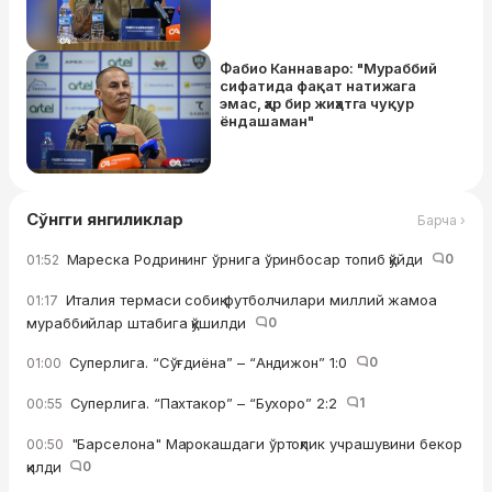
Фабио Каннаваро: "Мураббий
сифатида фақат натижага
эмас, ҳар бир жиҳатга чуқур
ёндашаман"
Сўнгги янгиликлар
Барча ›
Мареска Родрининг ўрнига ўринбосар топиб қўйди
0
01:52
Италия термаси собиқ футболчилари миллий жамоа
01:17
мураббийлар штабига қўшилди
0
Суперлига. “Сўғдиёна” – “Андижон” 1:0
0
01:00
Суперлига. “Пахтакор” – “Бухоро” 2:2
1
00:55
"Барселона" Марокашдаги ўртоқлик учрашувини бекор
00:50
қилди
0