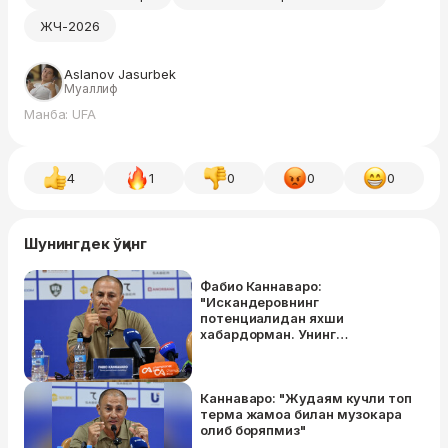
ЖЧ-2026
Aslanov Jasurbek
Муаллиф
Манба: UFA
4
1
0
0
0
Шунингдек ўқинг
Фабио Каннаваро:
"Искандеровнинг
потенциалидан яхши
хабардорман. Унинг
даражасини билган ҳолда ЖЧга
олиб борганман"
Каннаваро: "Жудаям кучли топ
терма жамоа билан музокара
олиб боряпмиз"