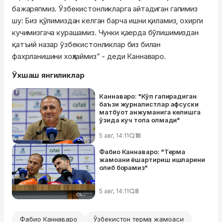
бажаряпмиз. Ўзбекистонликларга айтадиган гапимиз
шу: Биз қўлимиздан келган барча ишни қиламиз, охирги
кучимизгача курашамиз. Чунки қаерда бўлишимиздан
қатъий назар ўзбекистонликлар биз билан
фахрланишини хоҳлаймиз” - деди Каннаваро.
Ўхшаш янгиликлар
Каннаваро: "Кўп гапирадиган
баъзи журналистлар афсуски
матбуот анжуманига келишга
ўзида куч топа олмади"
5 авг, 14:11
18
Фабио Каннаваро: "Терма
жамоани ёшартириш ишларини
олиб борамиз"
5 авг, 14:11
8
Фабио Каннаваро
Ўзбекистон терма жамоаси