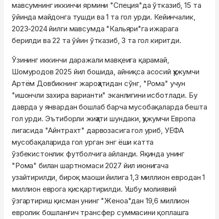
мавсумнинг иккинчи ярмини "Специя"да ўтказиб, 15 та
ўйинда майдонга тушди ва 1 та гол урди. Кейинчалик,
2023-2024 йилги мавсумда "Кальяри"га ижарага
берилди ва 22 та ўйин ўтказиб, 3 та гол киритди.
Ўзининг иккинчи даражали мавқеига қарамай,
Шомуродов 2025 йил бошида, айниқса асосий ҳужумчи
Артём Довбикнинг жароҳатидан сўнг, "Рома" учун
"ишончли захира варианти" эканлигини исботлади. Бу
даврда у январдан бошлаб барча мусобақаларда бешта
гол урди. Эътиборли жиҳати шундаки, ҳужумчи Европа
лигасида "Айнтрахт" дарвозасига гол уриб, УЕФА
мусобақаларида гол урган энг ёши катта
ўзбекистонлик футболчига айланди. Яқинда унинг
"Рома" билан шартномаси 2027 йил июнигача
узайтирилди, бироқ маоши йилига 1,3 миллион евродан 1
миллион еврога қисқартирилди. Ушбу молиявий
ўзгартириш қисман унинг "Женоа"дан 19,6 миллион
евролик бошланғич трансфер суммасини қоплашга