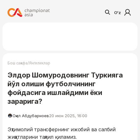
O'z
/
Бош саҳифа
Янгиликлар
Элдор Шомуродовнинг Туркияга
йўл олиши футболчининг
фойдасига ишлайдими ёки
зарарига?
Оқил Абдубарноев
20 июн 2025, 16:00
Эҳтимолий трансфернинг ижобий ва салбий
жиҳатларини таҳлил қиламиз.