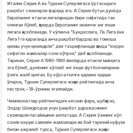
Италия Серия А ва Туркия Суперлигаси ўртасидаги
рақобат сезиларли фарққа эга. А Серия бутун дунёда
Европанинг етакчи лигаларидан бири сифатида тан
олинган бўлиб, ҳозирда Европанинг иккинчи энг яхши
лигаси ҳисобланади. У кўпинча "Бундеслига, Ла Лига ёки
Лига 1 га қараганда анча рақобатбардош ва томоша
қилиш учун қизиқарли" дея таърифланади ҳамда "юқори
сифатли жамоалар сони кўпроқ" деб ҳисобланади.
Тарихан, Серия А 1980-1990 йилларда етакчи мавқега
эга бўлиб, дунёнинг кўплаб энг яхши футболчиларини
ўзига жалб қилган. Бу кўрсаткичга қарама-қарши
ўлароқ, Туркия Суперлигаси жаҳон рейтингида анча
пастроқ – 18-ўринни эгаллайди.
Чемпионатлар рейтингидаги кескин фарқ, шубҳасиз,
Элдор Шомуродов учун рақобат даражасининг
сезиларли пасайишини англатади. А Серия ўзининг кўп
сонли юқори савияли жамоалари ва бой тарихий нуфузи
билан ажралиб турса, Туркия Суперлигаси жаҳон