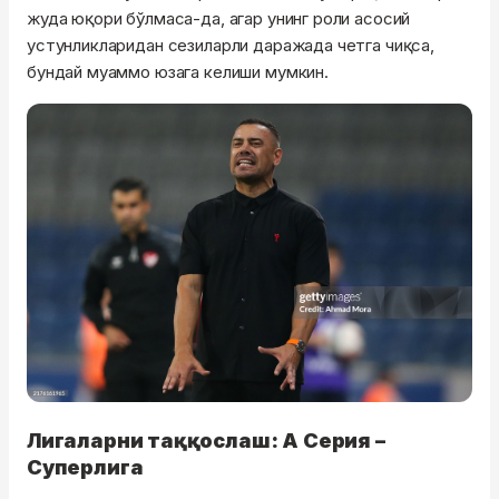
жуда юқори бўлмаса-да, агар унинг роли асосий
устунликларидан сезиларли даражада четга чиқса,
бундай муаммо юзага келиши мумкин.
Лигаларни таққослаш: А Серия –
Суперлига