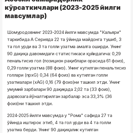
кўрсаткичлари (2023-2025 йилги
мавсумлар)
Шомуродовнинг 2023-2024 йилги мавсумда "Кальяри"
таркибида А Серияда 22 та ўйинда майдонга тушиб, 3
та гол урди ва 3 та голли узатма амалга оширди. Унинг
90 дақиқа давомидаги статистикаси қуйидагича: 0,29
пенальтисиз гол (позицион рақиблари орасида 61 фоиз),
0,29 голли узатма (88 фоиз). Унинг кутилган пенальтисиз
голлари (npxG) 0,34 (64 фоиз) ва кутилган голли
узатмалари (xAG) 0,16 (79 фоиз)ни ташкил этди. Унинг
умумий зарбалари 90 дақиқада 2,02 та (33 фоиз),
дарвозага йўналтирилган зарбалар эса 33,3% (36
фоиз)ни ташкил этди.
2024-2025 йилги мавсумда у "Рома" сафида 27 та
ўйинда иштирок этиб, 4 та гол урди ва 4 та голли
узатма берди. Унинг 90 дақиқалик кутилган