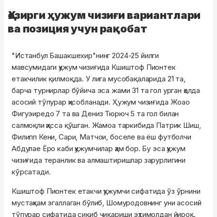
Ҳозирги ҳужум чизиғи вариантлари
ва позиция учун рақобат
"Истанбул Башакшехир"нинг 2024-25 йилги
мавсумидаги ҳужум чизиғида Кшиштоф Пионтек
етакчилик қилмоқда. У лига мусобақаларида 21 та,
барча турнирлар бўйича эса жами 31 та гол урган ҳолда
асосий тўпурар ҳисобланади. Ҳужум чизиғида Жоао
Фигуэиредо 7 та ва Дениз Тюрюч 5 та гол билан
салмоқли ҳисса қўшган. Жамоа таркибида Патрик Шиш,
Филипп Кени, Сари, Матчои, боселе ва ёш футболчи
Абдулае Ёро каби ҳужумчилар ҳам бор. Бу эса ҳужум
чизиғида теранлик ва алмаштиришлар зарурлигини
кўрсатади.
Кшиштоф Пионтек етакчи ҳужумчи сифатида ўз ўрнини
мустаҳкам эгаллаган бўлиб, Шомуродовнинг уни асосий
тўпурар сифатида сиқиб чиқариши эҳтимолдан йироқ.