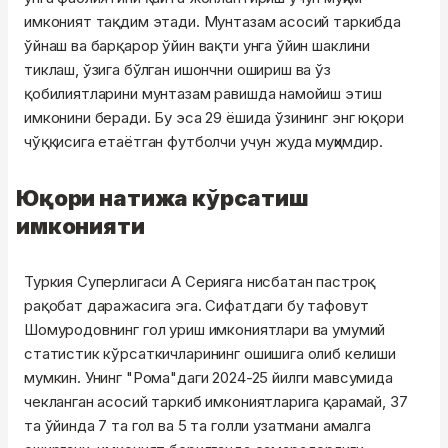
имконият тақдим этади. Мунтазам асосий таркибда
ўйнаш ва барқарор ўйин вақти унга ўйин шаклини
тиклаш, ўзига бўлган ишончни ошириш ва ўз
қобилиятларини мунтазам равишда намойиш этиш
имконини беради. Бу эса 29 ёшида ўзининг энг юқори
чўққисига етаётган футболчи учун жуда муҳимдир.
Юқори натижа кўрсатиш
имконияти
Туркия Суперлигаси А Серияга нисбатан пастроқ
рақобат даражасига эга. Сифатдаги бу тафовут
Шомуродовнинг гол уриш имкониятлари ва умумий
статистик кўрсаткичларининг ошишига олиб келиши
мумкин. Унинг "Рома"даги 2024-25 йилги мавсумида
чекланган асосий таркиб имкониятларига қарамай, 37
та ўйинда 7 та гол ва 5 та голли узатмани амалга