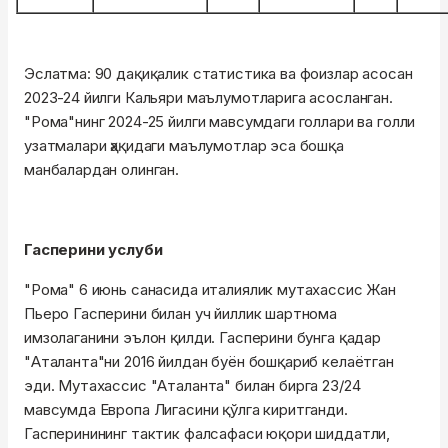
Эслатма: 90 дақиқалик статистика ва фоизлар асосан
2023-24 йилги Кальяри маълумотларига асосланган.
"Рома"нинг 2024-25 йилги мавсумдаги голлари ва голли
узатмалари ҳақидаги маълумотлар эса бошқа
манбалардан олинган.
Гасперини услуби
"Рома" 6 июнь санасида италиялик мутахассис Жан
Пьеро Гасперини билан уч йиллик шартнома
имзолаганини эълон қилди. Гасперини бунга қадар
"Аталанта"ни 2016 йилдан буён бошқариб келаётган
эди. Мутахассис "Аталанта" билан бирга 23/24
мавсумда Европа Лигасини қўлга киритганди.
Гасперинининг тактик фалсафаси юқори шиддатли,