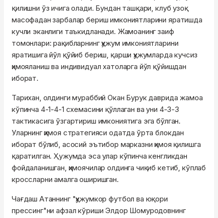
қилишни ўз ичига олади. Бундан ташқари, клуб узоқ
масофадан зарбалар бериш имкониятларини яратишда
кучли эканлиги таъкидланади. Жамоанинг заиф
томонлари: рақибларнинг ҳужум имкониятларини
яратишига йўл қўйиб бериш, қарши ҳужумларда кучсиз
ҳимояланиш ва индивидуал хатоларга йўл қўйишдан
иборат.
Тарихан, олдинги мураббий Окан Бурук даврида жамоа
кўпинча 4-1-4-1 схемасини қўллаган ва уни 4-3-3
тактикасига ўзгартириш имкониятига эга бўлган.
Уларнинг ҳимоя стратегияси одатда ўрта блокдан
иборат бўлиб, асосий эътибор марказни ҳимоя қилишга
қаратилган. Ҳужумда эса улар кўпинча кенгликдан
фойдаланишган, ҳимоячилар олдинга чиқиб кетиб, кўплаб
кроссларни амалга оширишган.
Чағдаш Атаннинг "ҳужумкор футбол ва юқори
прессинг"ни афзал кўриши Элдор Шомуродовнинг