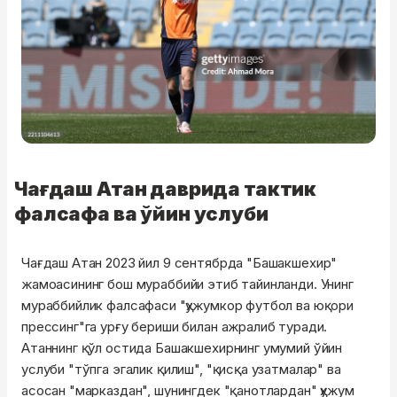
Чағдаш Атан даврида тактик
фалсафа ва ўйин услуби
Чағдаш Атан 2023 йил 9 сентябрда "Башакшехир"
жамоасининг бош мураббийи этиб тайинланди. Унинг
мураббийлик фалсафаси "ҳужумкор футбол ва юқори
прессинг"га урғу бериши билан ажралиб туради.
Атаннинг қўл остида Башакшехирнинг умумий ўйин
услуби "тўпга эгалик қилиш", "қисқа узатмалар" ва
асосан "марказдан", шунингдек "қанотлардан" ҳужум