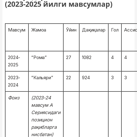
(2023-2025 йилги мавсумлар)
Мавсум
Жамоа
Ўйин
Дақиқалар
Гол
Асси
2024-
“Рома”
27
1082
4
4
2025
2023-
“Кальяри”
22
924
3
3
2024
Фоиз
(2023-24
мавсум А
Сериясидаги
позицион
рақибларга
нисбатан)