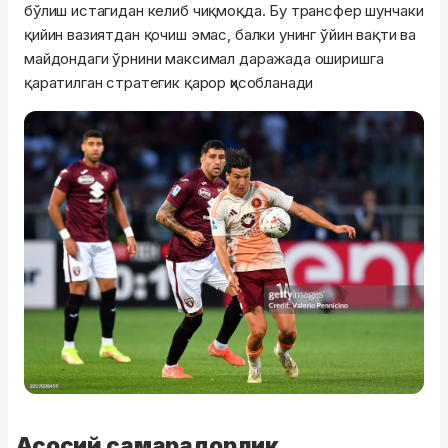
бўлиш истагидан келиб чиқмоқда. Бу трансфер шунчаки
қийин вазиятдан қочиш эмас, балки унинг ўйин вақти ва
майдондаги ўрнини максимал даражада оширишга
қаратилган стратегик қарор ҳисобланади
Асосий самарадорлик