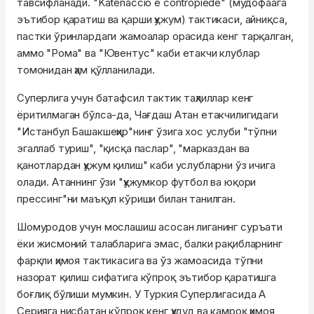
тавсифланади. "Katenaccio e contropiede" (мудофаага
эътибор қаратиш ва қарши ҳужум) тактикаси, айниқса,
пастки ўринлардаги жамоалар орасида кенг тарқалган,
аммо "Рома" ва "Ювентус" каби етакчи клублар
томонидан ҳам қўлланилади.
Суперлига учун батафсил тактик таҳлиллар кенг
ёритилмаган бўлса-да, Чағдаш Атан етакчилигидаги
"Истанбул Башакшеҳир"нинг ўзига хос услуби "тўпни
эгаллаб туриш", "қисқа паслар", "марказдан ва
қанотлардан ҳужум қилиш" каби услубларни ўз ичига
олади. Атаннинг ўзи "ҳужумкор футбол ва юқори
прессинг"ни маъқул кўриши билан танилган.
Шомуродов учун мослашиш асосан лиганинг суръати
ёки жисмоний талабларига эмас, балки рақибларнинг
фарқли ҳимоя тактикасига ва ўз жамоасида тўпни
назорат қилиш сифатига кўпроқ эътибор қаратишга
боғлиқ бўлиши мумкин. У Туркия Суперлигасида А
Серияга нисбатан кўпроқ кенг ҳудуд ва камроқ ҳимоя