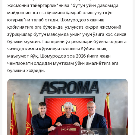
жисмоний тайёргарлик"ни ва "бутун ўйин давомида
майдоннинг катта қисмини қамраб олиш учун кўп
югуриш"ни талаб этади. Шомуродов яхши иш
қобилиятига эга бўлса-да, узлуксиз юқори жисмоний
зўриқишлар бутун мавсумда унинг учун ўзига хос синов
бўлиши мумкин. Гасперини ўз режалари бўйича олдинга
чизиқда кимни кўрмоқчи эканлиги бўйича аниқ
маълумот йўқ. Шомуродов эса 2026 йилги жаҳон
чемпионати олдидан мунтазам ўйин амалиётига эга
бўлишни хоҳлайди.