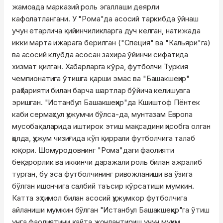
жамоада марказий роль эгаллаши деярли
кафолатлангани. У "Рома"да асосий таркибда ўйнаш
учун етарлича қийинчиликларга дуч келган, натижада
икки марта ижарага берилган ("Специя" ва "Кальяри"га)
ва асосий клубда асосан захира ўйинчи сифатида
хизмат қилган. Хабарларга кўра, футболчи Туркия
чемпионатига ўтишга қарши эмас ва "Башакшеҳир"
раҳбарияти билан барча шартлар бўйича келишувга
эришган. "Истанбул Башакшеҳир"да Кшиштоф Пёнтек
каби сермаҳсул ҳужумчи бўлса-да, мунтазам Европа
мусобақаларида иштирок этиш мақсадини ҳисобга олган
ҳолда, ҳужум чизиғида кўп қиррали футболчига талаб
юқори. Шомуродовнинг "Рома"даги фаолияти
беқарорлик ва иккинчи даражали роль билан ажралиб
турган, бу эса футболчининг ривожланиши ва ўзига
бўлган ишончига салбий таъсир кўрсатиши мумкин.
Катта эҳтимол билан асосий ҳужумкор футболчига
айланиши мумкин бўлган "Истанбул Башакшеҳир"га ўтиш
унга фаолиятини қайта жонлантириш учун муҳим