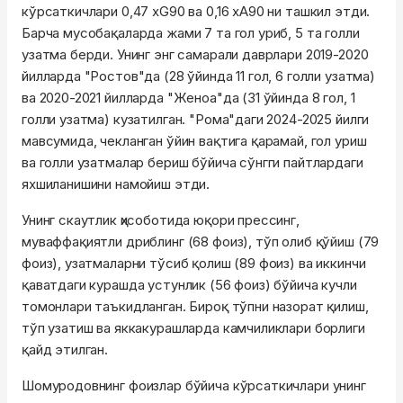
кўрсаткичлари 0,47 хG90 ва 0,16 хА90 ни ташкил этди.
Барча мусобақаларда жами 7 та гол уриб, 5 та голли
узатма берди. Унинг энг самарали даврлари 2019-2020
йилларда "Ростов"да (28 ўйинда 11 гол, 6 голли узатма)
ва 2020-2021 йилларда "Женоа"да (31 ўйинда 8 гол, 1
голли узатма) кузатилган. "Рома"даги 2024-2025 йилги
мавсумида, чекланган ўйин вақтига қарамай, гол уриш
ва голли узатмалар бериш бўйича сўнгги пайтлардаги
яхшиланишини намойиш этди.
Унинг скаутлик ҳисоботида юқори прессинг,
муваффақиятли дриблинг (68 фоиз), тўп олиб қўйиш (79
фоиз), узатмаларни тўсиб қолиш (89 фоиз) ва иккинчи
қаватдаги курашда устунлик (56 фоиз) бўйича кучли
томонлари таъкидланган. Бироқ тўпни назорат қилиш,
тўп узатиш ва яккакурашларда камчиликлари борлиги
қайд этилган.
Шомуродовнинг фоизлар бўйича кўрсаткичлари унинг