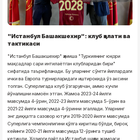
"Истанбул Башакшехир": клуб ҳолати ва
тактикаси
"Истанбул Башакшехир" ҳамиша "Туркиянинг юқори
мақсадлар сари интилаётган клубларидан бири"
сифатида таърифланади. Бу уларнинг сўнгги йиллардаги
ички ва Европа турнирларидаги иштирокида ўз аксини
топган. Суперлигада клуб ўзгарувчан, аммо кучли
йўналишни намоён этган. Жамоа 2023-24 йилги
мавсумда 4-ўрин, 2022-23 йилги мавсумда 5-ўрин ва
2021-22 йилги мавсумда 4-ўринни эгаллади. Уларнинг
энг диққатга сазовор ютуғи 2019-2020 йилги мавсумда
Суперлига чемпионлигини қўлга киритиш бўлди, бироқ
кейинги 2020-21 йилги мавсумда 12-ўринга тушиб
кетишди. Ҳозирги пайтда Истанбул шаҳри жамоаси