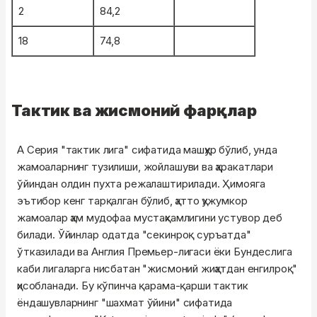
2
84,2
18
74,8
Тактик ва жисмоний фарқлар
А Серия "тактик лига" сифатида машҳур бўлиб, унда
жамоаларнинг тузилиши, жойлашуви ва ҳаракатлари
ўйиндан олдин пухта режалаштирилади. Ҳимояга
эътибор кенг тарқалган бўлиб, ҳатто ҳужумкор
жамоалар ҳам мудофаа мустаҳкамлигини устувор деб
билади. Ўйинлар одатда "секинроқ суръатда"
ўтказилади ва Англия Премьер-лигаси ёки Бундеслига
каби лигаларга нисбатан "жисмоний жиҳатдан енгилроқ"
ҳисобланади. Бу кўпинча қарама-қарши тактик
ёндашувларнинг "шахмат ўйини" сифатида