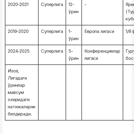
2020-2021
Суперлига
12-
-
Яри
ўрин
(Ту
куб
2019-2020
Суперлига
1-
Европа лигаси
1/8
ўрин
2024-2025
Суперлига
5-
Конференциялар
Гуру
ўрин
лигаси
бос
Изоҳ:
Лигадаги
ўринлар
мавсум
охиридаги
натижаларни
билдиради.