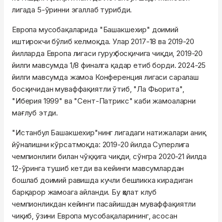
лигада 5-ўринни эгаллаб турибди.
Европа мусобақаларида "Башакшехир" доимий
иштирокчи бўлиб келмоқда. Улар 2017-18 ва 2019-20
йилларда Европа лигаси гуруҳ босқичига чиқди, 2019-20
йилги мавсумда 1/8 финалга қадар етиб борди. 2024-25
йилги мавсумда жамоа Конференция лигаси саралаш
босқичидан муваффақиятли ўтиб, "Ла Фьорита",
"Иберия 1999" ва "Сент-Патрикс" каби жамоаларни
мағлуб этди.
"Истанбул Башакшехир"нинг лигадаги натижалари аниқ
йўналишни кўрсатмоқда: 2019-20 йилда Суперлига
чемпионлиги билан чўққига чиқди, сўнгра 2020-21 йилда
12-ўринга тушиб кетди ва кейинги мавсумлардан
бошлаб доимий равишда кучли бешликка кирадиган
барқарор жамоага айланди. Бу ҳолат клуб
чемпионликдан кейинги пасайишдан муваффақиятли
чиқиб, ўзини Европа мусобақаларининг, асосан