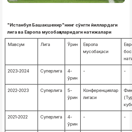
"Истанбул Башакшехир"нинг сўнгги йиллардаги
лига ва Европа мусобақаларидаги натижалари
Мавсум
Лига
Ўрин
Европа
Евр
мусобақаси
бос
нат
2023-2024
Суперлига
4-
-
-
ўрин
2022-2023
Суперлига
5-
Конференциялар
Фин
ўрин
лигаси
(Ту
куб
2021-2022
Суперлига
4-
-
-
ўрин