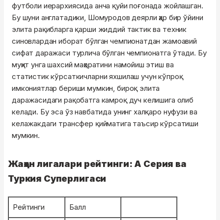
футболи иерархиясида анча қуйи поғонада жойлашган.
Бу шуни англатадики, Шомуродов деярли ҳар бир ўйини
элита рақибларга қарши жиддий тактик ва техник
синовлардан иборат бўлган чемпионатдан жамоавий
сифат даражаси турлича бўлган чемпионатга ўтади. Бу
муҳит унга шахсий маҳоратини намойиш этиш ва
статистик кўрсаткичларни яхшилаш учун кўпроқ
имкониятлар бериши мумкин, бироқ элита
даражасидаги рақобатга камроқ дуч келишига олиб
келади. Бу эса ўз навбатида унинг халқаро нуфузи ва
келажакдаги трансфер қийматига таъсир кўрсатиши
мумкин.
Жаҳон лигалари рейтинги: А Серия ва
Туркия Суперлигаси
Рейтинги
Балл