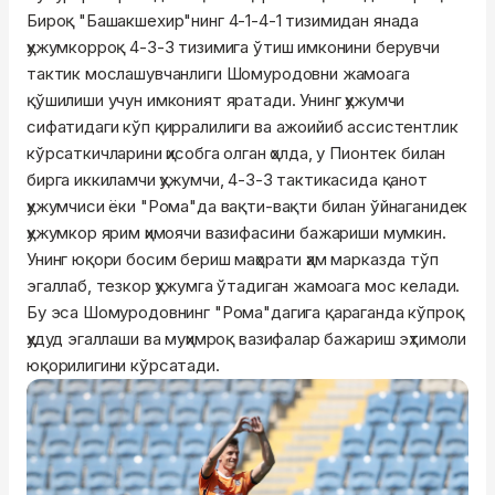
Бироқ "Башакшехир"нинг 4-1-4-1 тизимидан янада
ҳужумкорроқ 4-3-3 тизимига ўтиш имконини берувчи
тактик мослашувчанлиги Шомуродовни жамоага
қўшилиши учун имконият яратади. Унинг ҳужумчи
сифатидаги кўп қирралилиги ва ажоийиб ассистентлик
кўрсаткичларини ҳисобга олган ҳолда, у Пионтек билан
бирга иккиламчи ҳужумчи, 4-3-3 тактикасида қанот
ҳужумчиси ёки "Рома"да вақти-вақти билан ўйнаганидек
ҳужумкор ярим ҳимоячи вазифасини бажариши мумкин.
Унинг юқори босим бериш маҳорати ҳам марказда тўп
эгаллаб, тезкор ҳужумга ўтадиган жамоага мос келади.
Бу эса Шомуродовнинг "Рома"дагига қараганда кўпроқ
ҳудуд эгаллаши ва муҳимроқ вазифалар бажариш эҳтимоли
юқорилигини кўрсатади.