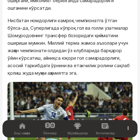
оширгани, имконият берилганда самарадорлиги
ошганини кўрсатди.
Нисбатан номдорлиги камроқ чемпионатга ўтган
бўлса-да, Суперлигада кўпроқ гол ва голли узатмалар
Шомуродовнинг трансфер бозоридаги қийматини
ошириши мумкин. Миллий терма жамоа аъзолари учун
жаҳон чемпионати олдидан ўз клубларида барқарор
ўйин кўрсатиш, айниқса юқори гол самарадорлиги,
асосий таркибдаги ўрнини ва етакчилик ролини сақлаб
қолиш жуда муҳим аҳамиятга эга.
Бош саҳифа
Ўйинлар
Мусобақалар
Янгиликлар