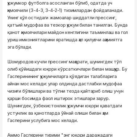
ҳужумкор футболга асосланган бўлиб, одатда уч
ҳимоячили (3-4-3, 3-4-2-1) тизимлардан фойдаланади.
Унинг қўл остидаги жамоалар шиддатли прессинг,
қатъий мудофаа ва тезкор ҳужум билан танилган. Бунда
қанот ҳимоячилари майдон кенглигини таъминлаш ва гол
уриш имкониятларини яратишда ҳал қилувчи аҳамиятга
эга бўлади.
Шомуродов кучли прессинг маҳорати, шунингдек тўп
олиб қўйишдаги юқори кўрсаткичлари билан машҳур. Бу
Гасперинининг ҳужумчиларга қўядиган талабларига
айнан мос келади: улар олдинда дастлабки мудофаа
чизиғи бўлишлари ва тўпни тезда қайтариб олиш учун
қарши босимда фаол иштирок этишлари зарур.
Шунингдек, ўзбекистонлик ҳужумчи юқори қаватдаги
устунлик ва қанотларда ўйнай олиши билан ҳам
Гасперини услубига мос келади.
Аммо Гасперини тизими "энг юқори даражадаги