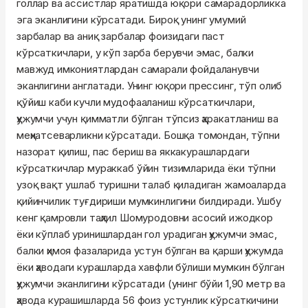
голлар ва ассистлар яратишда юқори самарадорликка
эга эканлигини кўрсатади. Бироқ унинг умумий
зарбалар ва аниқ зарбалар фоизидаги паст
кўрсаткичлари, у кўп зарба берувчи эмас, балки
мавжуд имкониятлардан самарали фойдаланувчи
эканлигини англатади. Унинг юқори прессинг, тўп олиб
қўйиш каби кучли мудофааланиш кўрсаткичлари,
ҳужумчи учун қимматли бўлган тўпсиз ҳаракатланиш ва
меҳнатсеварликни кўрсатади. Бошқа томондан, тўпни
назорат қилиш, пас бериш ва яккакурашлардаги
кўрсаткичлар мураккаб ўйин тизимларида ёки тўпни
узоқ вақт ушлаб туришни талаб қиладиган жамоаларда
қийинчилик туғдириши мумкинлигини билдиради. Ушбу
кенг қамровли таҳлил Шомуродовни асосий ижодкор
ёки кўплаб уринишлардан гол урадиган ҳужумчи эмас,
балки ҳимоя фазаларида устун бўлган ва қарши ҳужумда
ёки ҳаводаги курашларда хавфли бўлиши мумкин бўлган
ҳужумчи эканлигини кўрсатади (унинг бўйи 1,90 метр ва
ҳавода курашишларда 56 фоиз устунлик кўрсаткичини