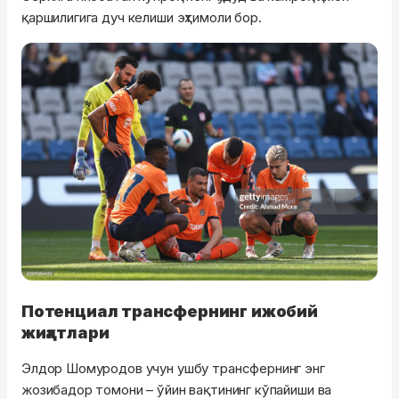
қаршилигига дуч келиши эҳтимоли бор.
Потенциал трансфернинг ижобий
жиҳатлари
Элдор Шомуродов учун ушбу трансфернинг энг
жозибадор томони – ўйин вақтининг кўпайиши ва