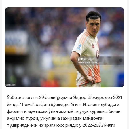
Ўзбекистонлик 29 ёшли ҳужумчи Элдор Шомуродов 2021
йилда "Рома" сафига қўшилди. Унинг Италия клубидаги
фаолияти мунтазам ўйин амалиёти учун курашиш билан
ажралиб турди, у кўпинча захирадан майдонга
туширилди ёки ижарага юборилди: у 2022-2023 йилги