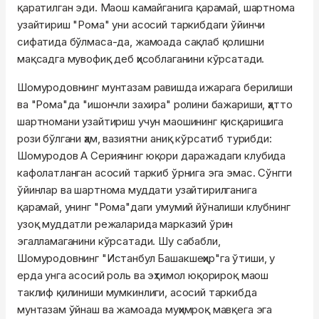
қаратилган эди. Маош камайганига қарамай, шартнома
узайтириш "Рома" уни асосий таркибдаги ўйинчи
сифатида бўлмаса-да, жамоада сақлаб қолишни
мақсадга мувофиқ деб ҳисоблаганини кўрсатади.
Шомуродовнинг мунтазам равишда ижарага берилиши
ва "Рома"да "ишончли захира" ролини бажариши, ҳатто
шартномани узайтириш учун маошининг қисқаришига
рози бўлгани ҳам, вазиятни аниқ кўрсатиб турибди:
Шомуродов А Сериянинг юқори даражадаги клубида
кафолатланган асосий таркиб ўрнига эга эмас. Сўнгги
ўйинлар ва шартнома муддати узайтирилганига
қарамай, унинг "Рома"даги умумий йўналиши клубнинг
узоқ муддатли режаларида марказий ўрин
эгалламаганини кўрсатади. Шу сабабли,
Шомуродовнинг "Истанбул Башакшеҳир"га ўтиши, у
ерда унга асосий роль ва эҳтимол юқорироқ маош
таклиф қилиниши мумкинлиги, асосий таркибда
мунтазам ўйнаш ва жамоада муҳимроқ мавқега эга