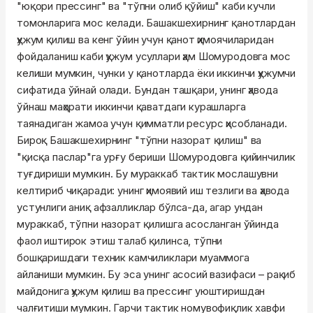
"юқори прессинг" ва "тўпни олиб қўйиш" каби кучли
томонларига мос келади. Башакшехирнинг қанотлардан
ҳужум қилиш ва кенг ўйин учун қанот ҳимоячиларидан
фойдаланиш каби ҳужум усуллари ҳам Шомуродовга мос
келиши мумкин, чунки у қанотларда ёки иккинчи ҳужумчи
сифатида ўйнай олади. Бундан ташқари, унинг ҳавода
ўйнаш маҳорати иккинчи қаватдаги курашларга
таянадиган жамоа учун қимматли ресурс ҳисобланади.
Бироқ Башакшехирнинг "тўпни назорат қилиш" ва
"қисқа паслар"га урғу бериши Шомуродовга қийинчилик
туғдириши мумкин. Бу мураккаб тактик мослашувни
келтириб чиқаради: унинг ҳимоявий иш тезлиги ва ҳавода
устунлиги аниқ афзалликлар бўлса-да, агар ундан
мураккаб, тўпни назорат қилишга асосланган ўйинда
фаол иштирок этиш талаб қилинса, тўпни
бошқаришдаги техник камчиликлари муаммога
айланиши мумкин. Бу эса унинг асосий вазифаси – рақиб
майдонига ҳужум қилиш ва прессинг уюштиришдан
чалғитиши мумкин. Гарчи тактик номувофиқлик хавфи