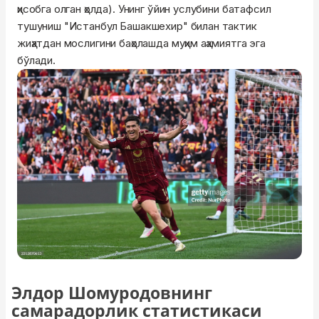
ҳисобга олган ҳолда). Унинг ўйин услубини батафсил
тушуниш "Истанбул Башакшехир" билан тактик
жиҳатдан мослигини баҳолашда муҳим аҳамиятга эга
бўлади.
Элдор Шомуродовнинг
самарадорлик статистикаси