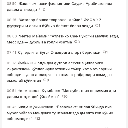
Жаҳон чемпиони фаолиятини Саудия Арабистонида
08:50
давом эттиради
2
"Хатолар бошқа такрорланмайди". ФИФА ЖЧ
08:25
ҳуқуқларини сотиш бўйича баёнот билан чиқди
1
"Интер Майами" "Атлетико Сан-Луис"ни мағлуб этди,
08:00
Мессида — дубль ва голли узатма
3
Суперлига. Бугун 2-даврага старт берилади
1
07:41
ФИФА ЖЧ олдидан футбол ассоциацияларига
01:32
Инфантинони қўллаб-қувватловчи тайёр хат матнларини
юборди – улар аллақачон ташкилот раҳбарлари номидан
имзолаб қўйилган
0
Неъматилло Қутибаев: "Мағлубиятсиз сериямиз ҳали
00:51
давом этади деб ўйлайман"
0
Илҳом Мўминжонов: "Ғазалкент" билан ўйинда биз
00:45
мураббийлар майдонга тушганимизда ҳам учта гол қўйиб
юбормасдик"
2