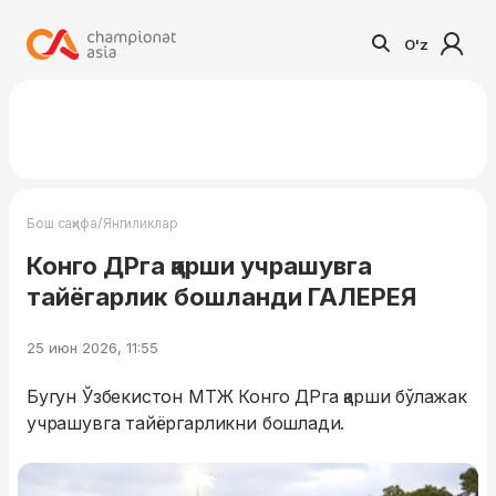
O'z
/
Бош саҳифа
Янгиликлар
Конго ДРга қарши учрашувга
тайёгарлик бошланди ГАЛEРEЯ
25 июн 2026, 11:55
Бугун Ўзбекистон МТЖ Конго ДРга қарши бўлажак
учрашувга тайёргарликни бошлади.