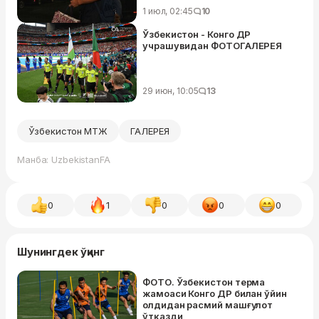
1 июл, 02:45
10
Ўзбекистон - Конго ДР
учрашувидан ФОТОГАЛЕРЕЯ
29 июн, 10:05
13
Ўзбекистон МТЖ
ГАЛEРEЯ
Манба: UzbekistanFA
0
1
0
0
0
Шунингдек ўқинг
ФОТО. Ўзбекистон терма
жамоаси Конго ДР билан ўйин
олдидан расмий машғулот
ўтказди