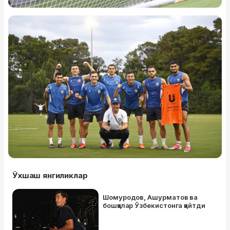
Ўхшаш янгиликлар
Шомуродов, Ашурматов ва
бошқалар Ўзбекистонга қайтди