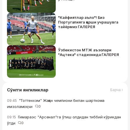
"Кайфиятлар аъло"! Биз
Португалияга қарши учрашувга
тайёрмиз ГАЛEРEЯ
Ўзбекистон МТЖ аъзолари
"Ацтека" стадионида ГАЛEРEЯ
Сўнгги янгиликлар
Барча ›
"Тоттенхэм" Жаҳон чемпиони билан шартнома
09:45
имзоламоқчи
0
Гимараэс "Арсенал"га ўтиш олдидан тиббий кўрикдан
09:15
ўтди
0