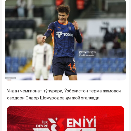
Ундан чемпионат тўпурари, Ўзбекистон терма жамоаси
сардори Элдор Шомуродов ҳам жой эгаллади.