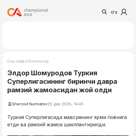
O'z
/
Бош саҳифа
Янгиликлар
Элдор Шомуродов Туркия
Суперлигасининг биринчи давра
рамзий жамоасидан жой олди
Sherzod Nurmatov
25 дек 2025, 14:45
Туркия Суперлигасида мавсумнинг ярми поёнига
етди ва рамзий жамоа шакллантирилди.