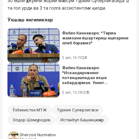
30 ёшли ҳужумчи жорий мавсум Туркия Суперлигасида 12
та гол урди ва 3 та голга ассистентлик қилди.
Ўхшаш янгиликлар
Фабио Каннаваро: "Терма
жамоани ёшартириш ишларини
олиб борамиз"
5 авг, 14:11
8
Фабио Каннаваро:
"Искандеровнинг
потенциалидан яхши
хабардорман. Унинг
даражасини билган ҳолда ЖЧга
олиб борганман"
5 авг, 13:28
15
Ўзбекистон МТЖ
Туркия Суперлигаси
Элдор Шомуродов
Истанбул Башакшеҳир
Sherzod Nurmatov