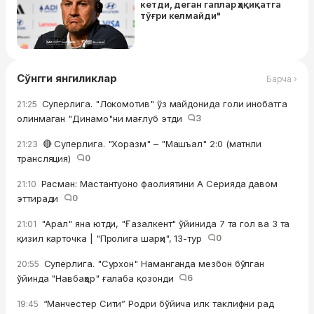
кетди, деган гаплар ҳақиқатга
тўғри келмайди"
Сўнгги янгиликлар
Барча ›
Суперлига. "Локомотив" ўз майдонида голи инобатга
21:25
олинмаган "Динамо"ни мағлуб этди
3
🔴 Суперлига. "Хоразм" – "Машъал" 2:0 (матнли
21:23
трансляция)
0
Расман: Мастантуоно фаолиятини А Серияда давом
21:10
эттиради
0
"Арал" яна ютди, "Ғазалкент" ўйинида 7 та гол ва 3 та
21:01
қизил карточка | "Пролига шарҳи", 13-тур
0
Суперлига. "Сурхон" Наманганда мезбон бўлган
20:55
ўйинда "Навбаҳор" ғалаба қозонди
6
“Манчестер Сити” Родри бўйича илк таклифни рад
19:45