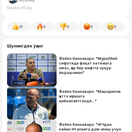
Муаллиф
Манба: tff.org
21
0
0
0
0
Шунингдек ўқинг
Фабио Каннаваро: "Мураббий
сифатида фақат натижага
эмас, ҳар бир жиҳатга чуқур
ёндашаман"
Фабио Каннаваро: "Машарипов
ҳатто юришга
қийналаётганди..."
Фабио Каннаваро: "ЖЧдан
кейин Италияга дам олиш учун