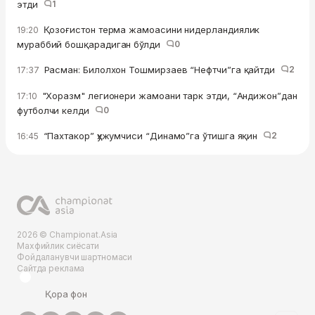
этди
1
Қозоғистон терма жамоасини нидерландиялик
19:20
мураббий бошқарадиган бўлди
0
Расман: Билолхон Тошмирзаев “Нефтчи”га қайтди
2
17:37
"Хоразм" легионери жамоани тарк этди, “Андижон”дан
17:10
футболчи келди
0
“Пахтакор” ҳужумчиси “Динамо”га ўтишга яқин
2
16:45
2026 © Championat.Asia
Махфийлик сиёсати
Фойдаланувчи шартномаси
Сайтда реклама
Қора фон