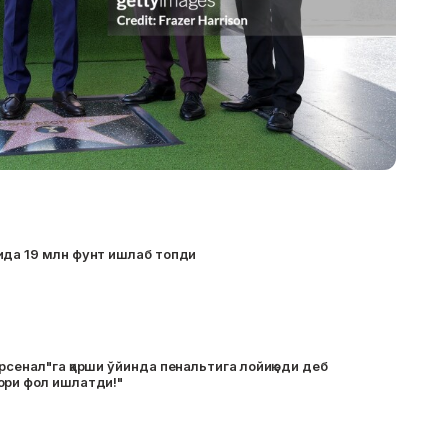
ида 19 млн фунт ишлаб топди
рсенал"га қарши ўйинда пенальтига лойиқ эди деб
ори фол ишлатди!"