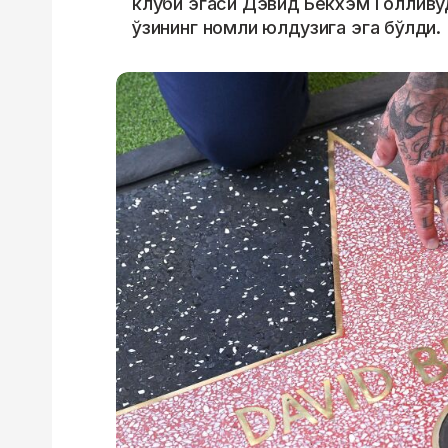
клуби эгаси Дэвид Бекхэм Голлив
ўзининг номли юлдузига эга бўлди.