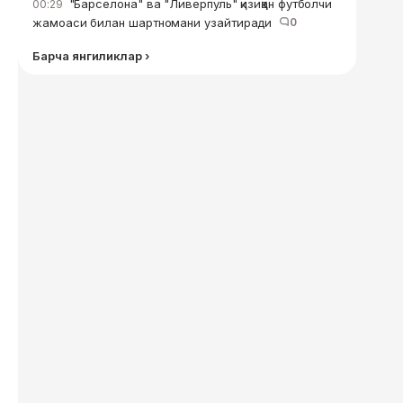
"Барселона" ва "Ливерпуль" қизиққан футболчи
00:29
жамоаси билан шартномани узайтиради
0
Барча янгиликлар ›