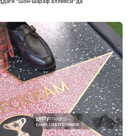
уддаги "Шон-шараф аллеяси"да