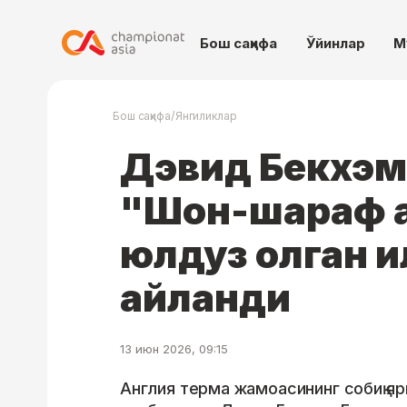
Бош саҳифа
Ўйинлар
М
/
Бош саҳифа
Янгиликлар
Дэвид Бекхэм
"Шон-шараф 
юлдуз олган и
айланди
13 июн 2026, 09:15
Англия терма жамоасининг собиқ я