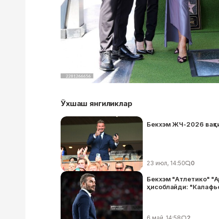
Ўхшаш янгиликлар
Бекхэм ЖЧ-2026 вақт
23 июл, 14:50
0
Бекхэм "Атлетико" "А
ҳисоблайди: "Калафь
6 май, 14:58
2