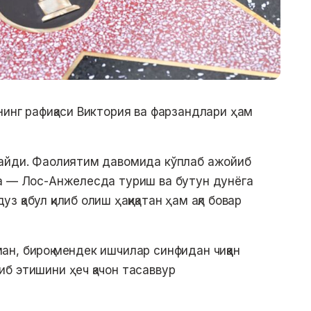
нинг рафиқаси Виктория ва фарзандлари ҳам
шайди. Фаолиятим давомида кўплаб ажойиб
да — Лос-Анжелесда туриш ва бутун дунёга
қабул қилиб олиш ҳақиқатан ҳам ақл бовар
н, бироқ мендек ишчилар синфидан чиққан
б этишини ҳеч қачон тасаввур