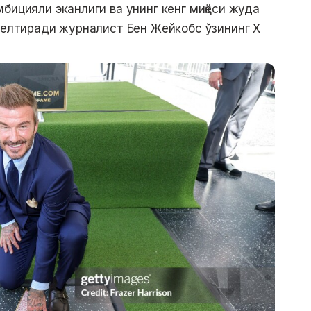
бицияли эканлиги ва унинг кенг миқёси жуда
 келтиради журналист Бен Жейкобс ўзининг Х