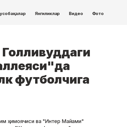
усобақалар
Янгиликлар
Видео
Фото
 Голливуддаги
аллеяси"да
лк футболчига
рим ҳимоячиси ва "Интер Майами"