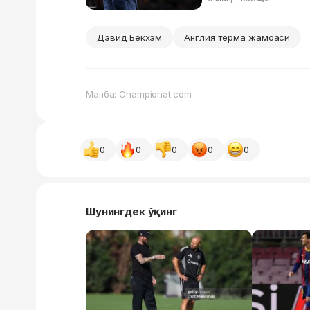
Дэвид Бекхэм
Англия терма жамоаси
Манба: Championat.com
0
0
0
0
0
Шунингдек ўқинг