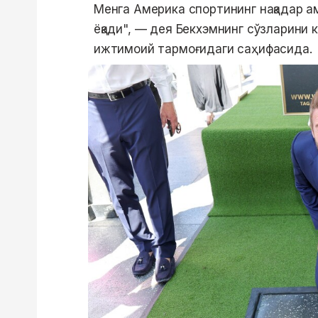
Менга Америка спортининг нақадар ам
ёқади", — дея Бекхэмнинг сўзларини
ижтимоий тармоғидаги саҳифасида.