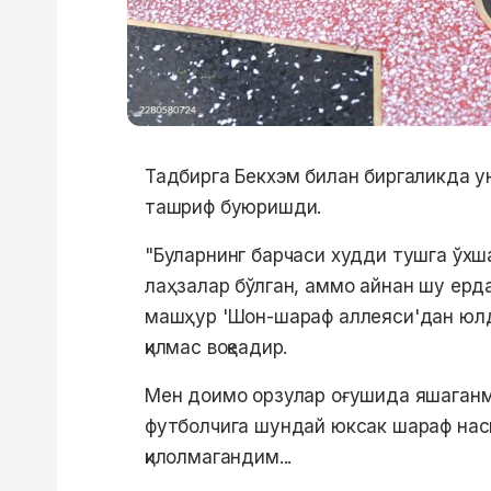
Тадбирга Бекхэм билан биргаликда у
ташриф буюришди.
"Буларнинг барчаси худди тушга ўх
лаҳзалар бўлган, аммо айнан шу ер
машҳур 'Шон-шараф аллеяси'дан юлдуз 
қилмас воқеадир.
Мен доимо орзулар оғушида яшаганма
футболчига шундай юксак шараф наси
қилолмагандим...