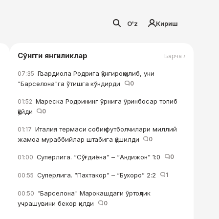
O'z
Кириш
Сўнгги янгиликлар
Барча ›
Гвардиола Родрига қўнғироқ қилиб, уни
07:35
"Барселона"га ўтишга кўндирди
0
Мареска Родрининг ўрнига ўринбосар топиб
01:52
қўйди
0
Италия термаси собиқ футболчилари миллий
01:17
жамоа мураббийлар штабига қўшилди
0
Суперлига. “Сўғдиёна” – “Андижон” 1:0
0
01:00
Суперлига. “Пахтакор” – “Бухоро” 2:2
1
00:55
"Барселона" Марокашдаги ўртоқлик
00:50
учрашувини бекор қилди
0