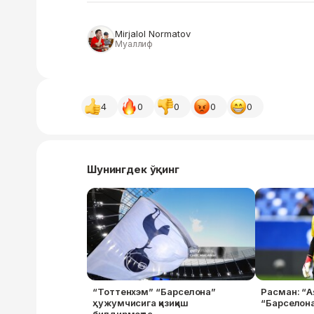
Mirjalol Normatov
Муаллиф
4
0
0
0
0
Шунингдек ўқинг
“Тоттенхэм” “Барселона”
Расман: “А
ҳужумчисига қизиқиш
“Барселон
билдирмоқда