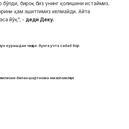
р бўлди, бироқ биз унинг қолишини истаймиз.
борини ҳам эшитгимиз келмайди. Айта
эса йўқ", -
деди Деку.
ун курашдан чиқди: бунга учта сабаб бор
емпиони билан шартнома имзоламоқчи