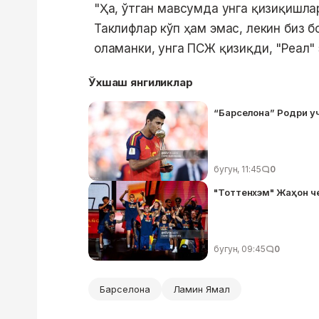
"Ҳа, ўтган мавсумда унга қизиқишла
Таклифлар кўп ҳам эмас, лекин биз 
оламанки, унга ПСЖ қизиқди, "Реал" 
Ўхшаш янгиликлар
“Барселона” Родри уч
бугун, 11:45
0
"Тоттенхэм" Жаҳон ч
бугун, 09:45
0
Барселона
Ламин Ямал