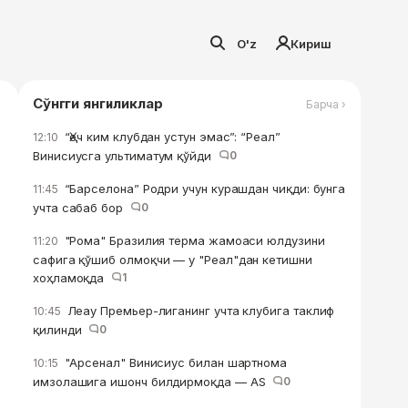
O'z
Кириш
Сўнгги янгиликлар
Барча ›
“Ҳеч ким клубдан устун эмас”: “Реал”
12:10
Винисиусга ультиматум қўйди
0
“Барселона” Родри учун курашдан чиқди: бунга
11:45
учта сабаб бор
0
"Рома" Бразилия терма жамоаси юлдузини
11:20
сафига қўшиб олмоқчи — у "Реал"дан кетишни
хоҳламоқда
1
Леау Премьер-лиганинг учта клубига таклиф
10:45
қилинди
0
"Арсенал" Винисиус билан шартнома
10:15
имзолашига ишонч билдирмоқда — AS
0