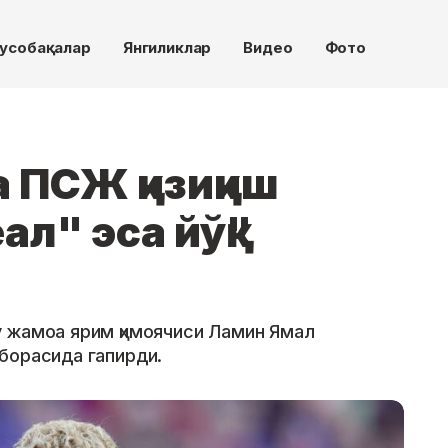
усобақалар
Янгиликлар
Видео
Фото
 ПСЖ қизиқиш
ал" эса йўқ"
 жамоа ярим ҳимоячиси Ламин Ямал
борасида гапирди.