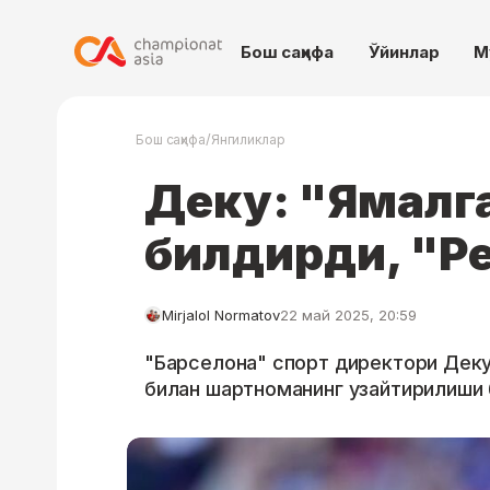
Бош саҳифа
Ўйинлар
М
/
Бош саҳифа
Янгиликлар
Деку: "Ямалга
билдирди, "Ре
Mirjalol Normatov
22 май 2025, 20:59
"Барселона" спорт директори Деку
билан шартноманинг узайтирилиши 