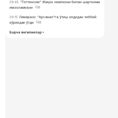
"Тоттенхэм" Жаҳон чемпиони билан шартнома
09:45
имзоламоқчи
0
Гимараэс "Арсенал"га ўтиш олдидан тиббий
09:15
кўрикдан ўтди
0
Барча янгиликлар ›