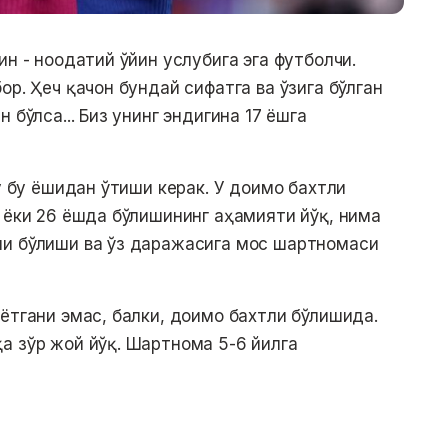
ин - ноодатий ўйин услубига эга футболчи.
ор. Ҳеч қачон бундай сифатга ва ўзига бўлган
 бўлса... Биз унинг эндигина 17 ёшга
 у бу ёшидан ўтиши керак. У доимо бахтли
7 ёки 26 ёшда бўлишининг аҳамияти йўқ, нима
ли бўлиши ва ўз даражасига мос шартномаси
ётгани эмас, балки, доимо бахтли бўлишида.
а зўр жой йўқ. Шартнома 5-6 йилга