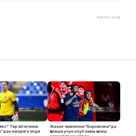
Манба: Goal
якс” Тер Штегенни
Жаҳон чемпиони "Барселона"да
а”дан ижарага олди
қолиши учун клуб нима қилиш
кераклигини айтди