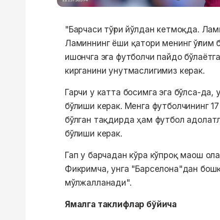
"Барчаси тўғри йўлдан кетмоқда. Лам
Ламиннинг ёши қатори менинг ўғлим б
ишончга эга футболчи пайдо бўлаётган
кирганини унутмаслигимиз керак.
Гарчи у катта босимга эга бўлса-да,
бўлиши керак. Менга футболчининг 1
бўлган тақдирда ҳам футбол адолат
бўлиши керак.
Гап у барчадан кўра кўпроқ маош ола
Фикримча, унга "Барселона"дан бошқ
мўлжалланади".
Ямалга таклифлар бўйича