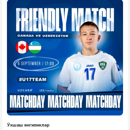
Ўхшаш янгиликлар