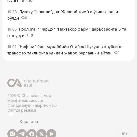
ГАЛЕРЕЯ
0
Лукаку "Наполи"дан "Фенербахче"га ўтишга рози
19:23
бўлди
0
Пролига. "ФарДУ" "Пахтакор фарм" дарвозасига 5 та
19:05
гол урди
0
"Нефтчи" бош мураббийи Отабек Шукуров клубнинг
19:01
трансфер таклифига қандай жавоб берганини айтди
1
2026 © Championat.Asia
Махфийлик сиёсати
Фойдаланувчи шартномаси
Сайтда реклама
Қора фон
18+