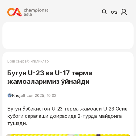
O'z
/
Бош саҳифа
Янгиликлар
Бугун U-23 ва U-17 терма
жамоаларимиз ўйнайди
Khoja
6 сен 2025, 10:32
Бугун Ўзбекистон U-23 терма жамоаси U-23 Осиё
кубоги саралаши доирасида 2-турда майдонга
тушади.