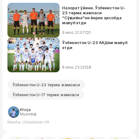
Назорат ўйини. Ўзбекистон U-
23 терма жамоаси
“Сўғдиёна”ни йирик ҳисобда
мағлуб этди
9 июл, 22:07
1
Ўзбекистон U-23 АҚШни мағлуб
этди
8 июн, 23:22
3
Ўзбекистон U-23 терма жамоаси
Ўзбекистон U-17 терма жамоаси
Khoja
Муаллиф
Манба: Uzbekistan FA