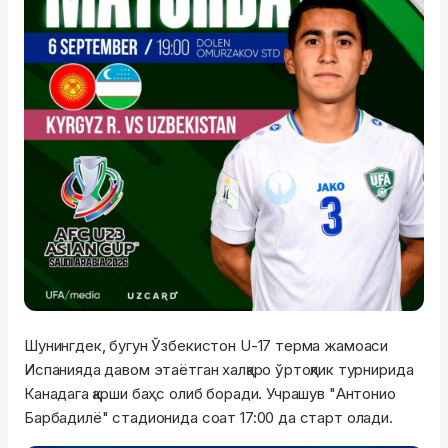
Шунингдек, бугун Ўзбекистон U-17 терма жамоаси
Испанияда давом этаётган халқаро ўртоқлик турнирида
Канадага қарши баҳс олиб боради. Учрашув "Антонио
Барбадилё" стадионида соат 17:00 да старт олади.