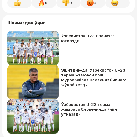
1
0
0
0
0
Шунингдек ўқинг
Ўзбекистон U23 Японияга
ютқазди
Эшитдик-да! Ўзбекистон U–23
терма жамоаси бош
мураббийсиз Словения йиғинига
жўнаб кетди
Ўзбекистон U-23 терма
жамоаси Словенияда йиғин
ўтказади