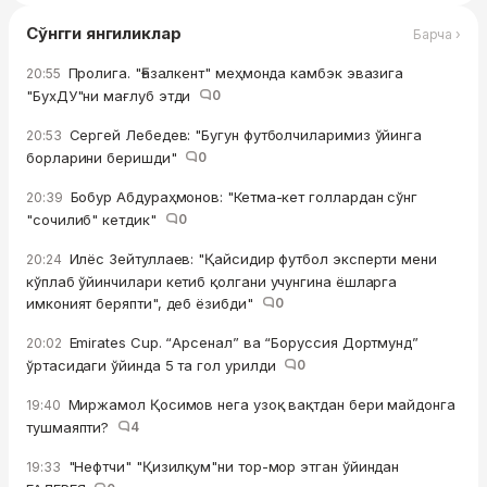
Сўнгги янгиликлар
Барча ›
Пролига. "Ғазалкент" меҳмонда камбэк эвазига
20:55
"БухДУ"ни мағлуб этди
0
Сергей Лебедев: "Бугун футболчиларимиз ўйинга
20:53
борларини беришди"
0
Бобур Абдураҳмонов: "Кетма-кет голлардан сўнг
20:39
"сочилиб" кетдик"
0
Илёс Зейтуллаев: "Қайсидир футбол эксперти мени
20:24
кўплаб ўйинчилари кетиб қолгани учунгина ёшларга
имконият беряпти", деб ёзибди"
0
Emirates Cup. “Арсенал” ва “Боруссия Дортмунд”
20:02
ўртасидаги ўйинда 5 та гол урилди
0
Миржамол Қосимов нега узоқ вақтдан бери майдонга
19:40
тушмаяпти?
4
"Нефтчи" "Қизилқум"ни тор-мор этган ўйиндан
19:33