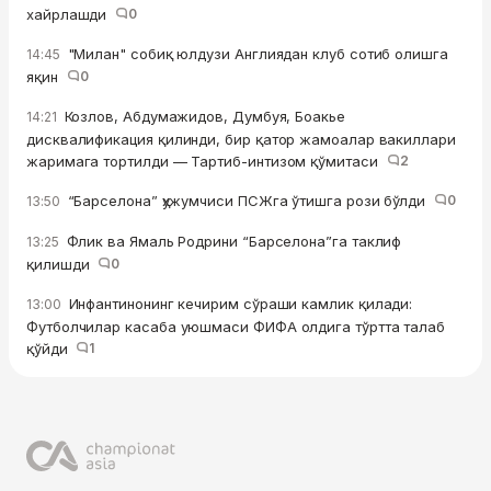
хайрлашди
0
"Милан" собиқ юлдузи Англиядан клуб сотиб олишга
14:45
яқин
0
Козлов, Абдумажидов, Думбуя, Боакье
14:21
дисквалификация қилинди, бир қатор жамоалар вакиллари
жаримага тортилди — Тартиб-интизом қўмитаси
2
“Барселона” ҳужумчиси ПСЖга ўтишга рози бўлди
0
13:50
Флик ва Ямаль Родрини “Барселона”га таклиф
13:25
қилишди
0
Инфантинонинг кечирим сўраши камлик қилади:
13:00
Футболчилар касаба уюшмаси ФИФА олдига тўртта талаб
қўйди
1