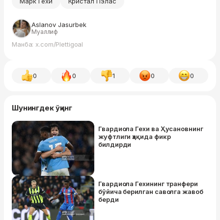
Марк Гехи
Кристал Пэлас
Aslanov Jasurbek
Муаллиф
Манба: x.com/Plettigoal
0
0
1
0
0
Шунингдек ўқинг
Гвардиола Гехи ва Ҳусановнинг
жуфтлиги ҳақида фикр
билдирди
Гвардиола Гехининг транфери
бўйича берилган саволга жавоб
берди