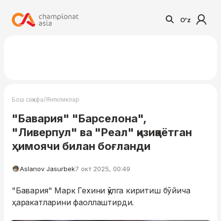
O'z
/
Бош саҳифа
Янгиликлар
"Бавария" "Барселона",
"Ливерпул" ва "Реал" қизиқаётган
ҳимоячи билан боғланди
Aslanov Jasurbek
7 окт 2025, 00:49
"Бавария" Марк Гехини қўлга киритиш бўйича
ҳаракатларини фаоллаштирди.