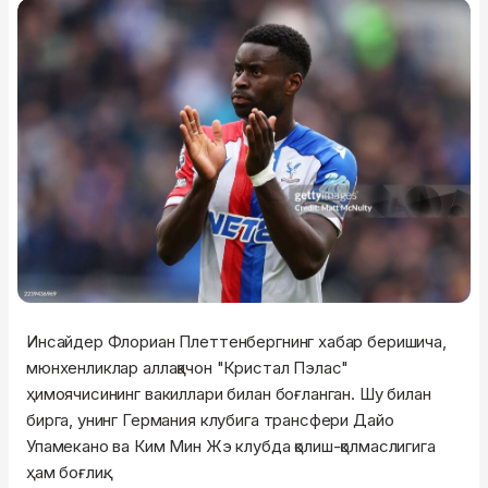
Инсайдер Флориан Плеттенбергнинг хабар беришича,
мюнхенликлар аллақачон "Кристал Пэлас"
ҳимоячисининг вакиллари билан боғланган. Шу билан
бирга, унинг Германия клубига трансфери Дайо
Упамекано ва Ким Мин Жэ клубда қолиш-қолмаслигига
ҳам боғлиқ.