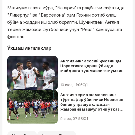
Маълумотларга кўра, "Бавария"га рақобатчи сифатида
"Ливерпул" ва "Барселона" ҳам Гехини сотиб олиш
бўйича жиддий иш олиб боряпти. Шунингдек, Англия
терма жамоаси футболчиси учун "Реал" ҳам курашга
қўшилган.
Ўхшаш янгиликлар
Англиянинг асосий ҳимоячи ҳам
Норвегияга қарши ўйинда
майдонга тушмаслиги мумкин
10 июл, 11:05
1
Англия терма жамоасининг
тўрт нафар ўйинчиси Норвегия
билан учрашув олдидан
жамоавий машғулотни ўтказиб
юборди
9 июл, 07:58
1