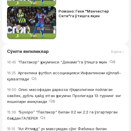
Романо: Гехи "Манчестер
Сити"га ўтишга яқин
Сўнгги янгиликлар
Барча ›
“Пахтакор” ҳужумчиси “Динамо”га ўтишга яқин
0
16:45
Аргентина футбол ассоциацияси Инфантинони қўллаб-
16:25
қувватлади
1
Олис масофадан дарвоза тўққизлигини пойлаган
16:00
хавбек, дубль қайд этган ҳужумчи. Пролигада 13-турнинг энг
яхшилари аниқланди
0
"Бухоро" "Пахтакор" билан 0:2 ни 2:2 га ўзгартирган
15:36
баҳсдан ГАЛЕРЕЯ
1
“Ал Иттиҳод” уч мавсумдан сўнг Фабиньо билан
15:10