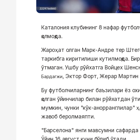
Каталония клубининг 8 нафар футбол
қолмоқда.
Жароҳат олган Марк-Андре тер Штег
таркибга киритилиши кутилмоқда. Бир
ўтмаган. Ушбу рўйхатга Войцех Шенс
, Эктор Форт, Жерар Мартин
Бардагжи
Бу футболчиларнинг баъзилари ёз ох
қолган ўйинчилар билан рўйхатдан ўт
мумкин, чунки "кўк-анорранглилар" 
жавоб беролмаяпти.
"Барселона" янги мавсумни сафарда 
Ўйин 16 август куни бўлиб ўтади.