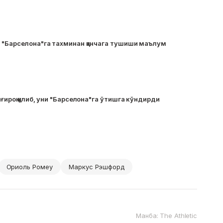
 "Барселона"га тахминан қанчага тушиши маълум
ғироқ қилиб, уни "Барселона"га ўтишга кўндирди
Ориоль Ромеу
Маркус Рэшфорд
Манба: The Athletic