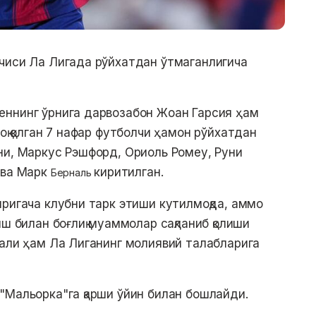
чиси Ла Лигада рўйхатдан ўтмаганлигича
еннинг ўрнига дарвозабон Жоан Гарсия ҳам
оқ қолган 7 нафар футболчи ҳамон рўйхатдан
ни, Маркус Рэшфорд, Ориоль Ромеу, Руни
 ва Марк
киритилган.
Берналь
иригача клубни тарк этиши кутилмоқда, аммо
иш билан боғлиқ муаммолар сақланиб қолиши
ҳали ҳам Ла Лиганинг молиявий талабларига
"Мальорка"га қарши ўйин билан бошлайди.