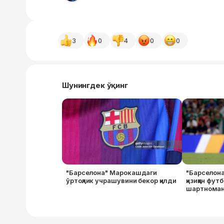
3
0
4
0
0
Шунингдек ўқинг
"Барселона" Марокашдаги
"Барселона
ўртоқлик учрашувини бекор қилди
қизиққан фу
шартноман