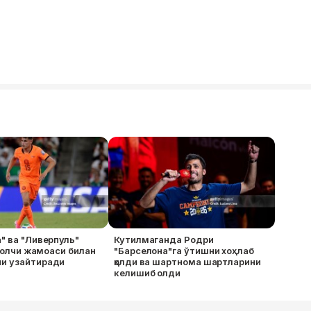
" ва "Ливерпуль"
Кутилмаганда Родри
тболчи жамоаси билан
"Барселона"га ўтишни хоҳлаб
и узайтиради
қолди ва шартнома шартларини
келишиб олди