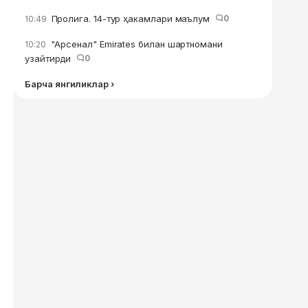
Пролига. 14-тур ҳакамлари маълум
0
10:49
"Арсенал" Emirates билан шартномани
10:20
узайтирди
0
Барча янгиликлар ›