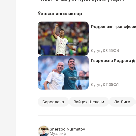
Ўхшаш янгиликлар
Родрининг трансфери
бугун, 08:55
4
Гвардиола Родрига қўн
бугун, 07:35
1
Барселона
Войцех Шенсни
Ла Лига
Sherzod Nurmatov
Муаллиф