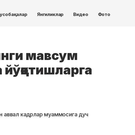
усобақалар
Янгиликлар
Видео
Фото
янги мавсум
 йўқотишларга
н аввал кадрлар муаммосига дуч