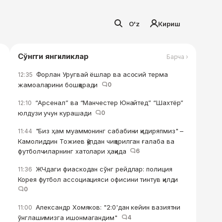
O'z
Кириш
Сўнгги янгиликлар
Барча ›
Форлан Уругвай ёшлар ва асосий терма
12:35
жамоаларини бошқаради
0
“Арсенал” ва “Манчестер Юнайтед” “Шахтёр”
12:10
юлдузи учун курашади
0
"Биз ҳам муаммонинг сабабини қидиряпмиз" –
11:44
Камолиддин Тожиев қўлдан чиқарилган ғалаба ва
футболчиларнинг хатолари ҳақида
6
ЖЧдаги фиаскодан сўнг рейдлар: полиция
11:36
Корея футбол ассоциацияси офисини тинтув қилди
0
Александр Хомяков: "2:0'дан кейин вазиятни
11:00
ўнглашимизга ишонмагандим"
4