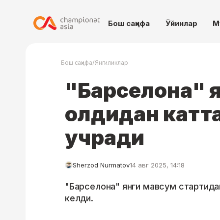
Бош саҳифа
Ўйинлар
М
/
Бош саҳифа
Янгиликлар
"Барселона" 
олдидан катта
учради
Sherzod Nurmatov
14 авг 2025, 14:18
"Барселона" янги мавсум стартида
келди.