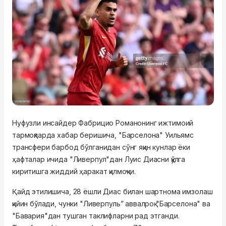
Нуфузли инсайдер Фабрицио Романонинг ижтимоий
тармоқларда хабар беришича, "Барселона" Уильямс
трансфери барбод бўлганидан сўнг яқин кунлар ёки
ҳафталар ичида "Ливерпул"дан Луис Диасни қўлга
киритишга жиддий ҳаракат қилмоқчи.
Қайд этилишича, 28 ёшли Диас билан шартнома имзолаш
қийин бўлади, чунки "Ливерпуль” аввалроқ "Барселона" ва
"Бавария"дан тушган таклифларни рад этганди.