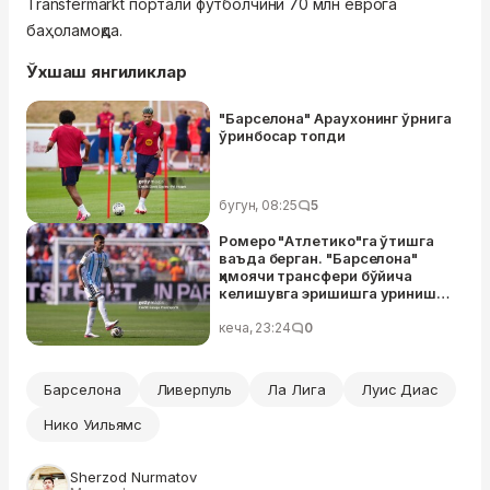
Transfermarkt портали футболчини 70 млн еврога
баҳоламоқда.
Ўхшаш янгиликлар
"Барселона" Араухонинг ўрнига
ўринбосар топди
бугун, 08:25
5
Ромеро "Атлетико"га ўтишга
ваъда берган. "Барселона"
ҳимоячи трансфери бўйича
келишувга эришишга уриниши
муваффақиятсиз тугади
кеча, 23:24
0
Барселона
Ливерпуль
Ла Лига
Луис Диас
Нико Уильямс
Sherzod Nurmatov