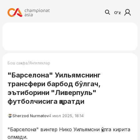
O'z
/
Бош саҳифа
Янгиликлар
"Барселона" Уильямснинг
трансфери барбод бўлгач,
эътиборини "Ливерпуль"
футболчисига қаратди
Sherzod Nurmatov
4 июл 2025, 18:14
"Барселона" вингер Нико Уильямсни қўлга кирита
олмади.