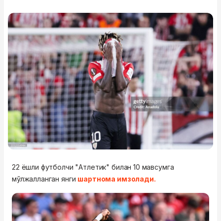
22 ёшли футболчи "Атлетик" билан 10 мавсумга
мўлжалланган янги
шартнома имзолади.