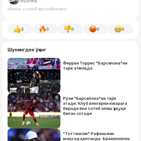
Муаллиф
Манба: x.com/FabrizioRomano
2
0
0
0
0
Шунингдек ўқинг
Ферран Торрес "Барселона"ни
тарк этмоқда
Руни "Барселона"ни тарк
этади. Клуб вингерни ижарага
беради ёки сотиб олиш ҳуқуқи
билан сотади
"Тоттенхэм" Рафиньяни
мақсад қилганди. Бразилиялик