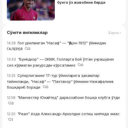
бунга ўз жавобини берди
Сўнгги янгиликлар
Барча ›
Гол урилмаган "Насаф" — "Қўқон-1912" ўйинидан
14:28
ГАЛЕРЕЯ
0
“Бунёдкор” — ОКМК. Голларга бой ўтган учрашувни
13:43
сиз кўрмаган ракурсдан кўрсатамиз
0
Суперлиганинг 17-тур ўйинларига ҳакамлар
13:25
тайинланди, "Насаф" — "Пахтакор" ўйинини Нажафалиев
бошқариб боради
0
"Манчестер Юнайтед" дарвозабони бошқа клубга ўтди
12:58
0
"Реал" ёзда Александр-Арнолдни сотиш ниятида эмас
12:20
1