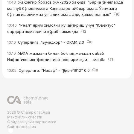
Жаҳонгир Ўрозов ЖЧ-2026 ҳақида: “Барча ўйинларда
11:43
мағлуб бўлишимизга Каннаваро айбдор эмас. Ўзимизга
бўлган ишончимиз унчалик эмас эди, ҳаяжонландик”
6
"Реал" ярим ҳимояни кучайтириш учун "Ювентус"
10:40
сардори номзодини кўриб чиқмоқда
2
Суперлига. “Бунёдкор” - ОКМК 2:3
0
10:10
УЕФА жазмани билан боғлиқ жанжал сабаб
10:10
Инфантинонинг фаолиятини текширмоқчи — манба
1
Суперлига. “Насаф” - “Қўқон-1912“ 0:0
0
10:05
2026 © Championat.Asia
Махфийлик сиёсати
Фойдаланувчи шартномаси
Сайтда реклама