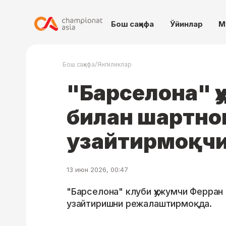
Бош саҳифа
Ўйинлар
М
/
Бош саҳифа
Янгиликлар
"Барселона" 
билан шартн
узайтирмоқч
13 июн 2026, 00:47
"Барселона" клуби ҳужумчи Ферран
узайтиришни режалаштирмоқда.