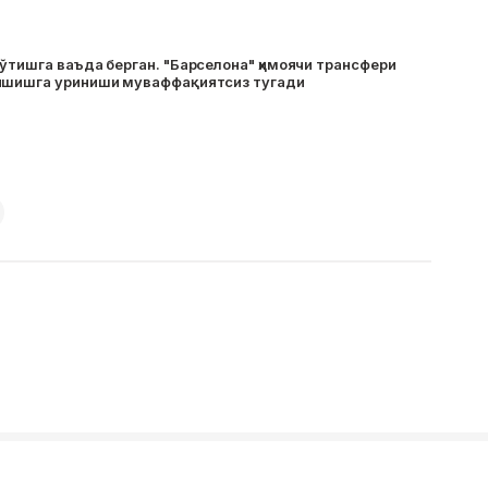
ўтишга ваъда берган. "Барселона" ҳимоячи трансфери
ишишга уриниши муваффақиятсиз тугади