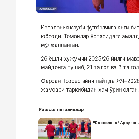
Каталония клуби футболчига янги би
юборди. Томонлар ўртасидаги амалда
мўлжалланган.
26 ёшли ҳужумчи 2025/26 йилги мав
майдонга тушиб, 21 та гол ва 3 та г
Ферран Торрес айни пайтда ЖЧ–2026
жамоаси таркибидан ҳам ўрин олган.
Ўхшаш янгиликлар
"Барселона" Араухони