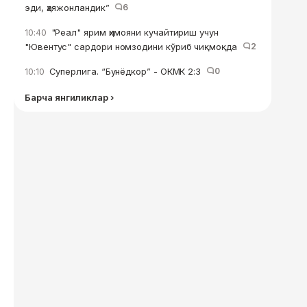
эди, ҳаяжонландик”
6
"Реал" ярим ҳимояни кучайтириш учун
10:40
"Ювентус" сардори номзодини кўриб чиқмоқда
2
Суперлига. “Бунёдкор” - ОКМК 2:3
0
10:10
Барча янгиликлар ›