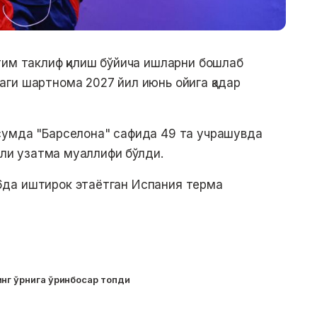
тим таклиф қилиш бўйича ишларни бошлаб
ги шартнома 2027 йил июнь ойига қадар
сумда "Барселона" сафида 49 та учрашувда
олли узатма муаллифи бўлди.
да иштирок этаётган Испания терма
нг ўрнига ўринбосар топди