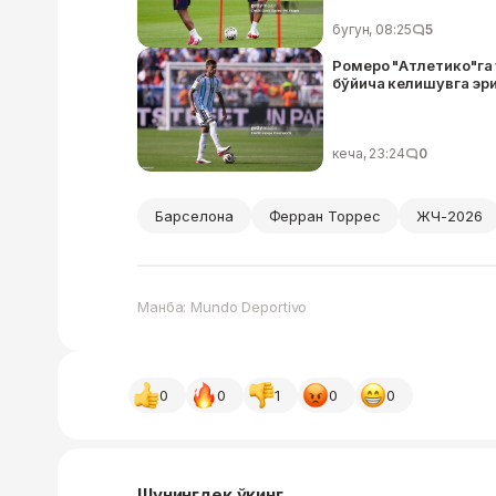
бугун, 08:25
5
Ромеро "Атлетико"га 
бўйича келишувга эр
кеча, 23:24
0
Барселона
Ферран Торрес
ЖЧ-2026
Манба: Mundo Deportivo
0
0
1
0
0
Шунингдек ўқинг