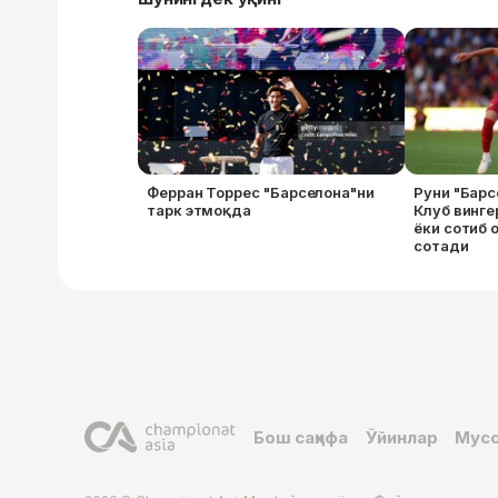
Ферран Торрес "Барселона"ни
Руни "Барс
тарк этмоқда
Клуб винге
ёки сотиб 
сотади
Бош саҳифа
Ўйинлар
Мусо