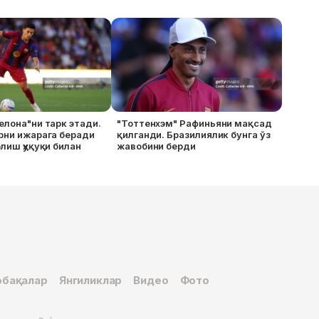
елона"ни тарк этади.
"Тоттенхэм" Рафиньяни мақсад
рни ижарага беради
қилганди. Бразилиялик бунга ўз
олиш ҳуқуқи билан
жавобини берди
бақалар
Янгиликлар
Видео
Фото