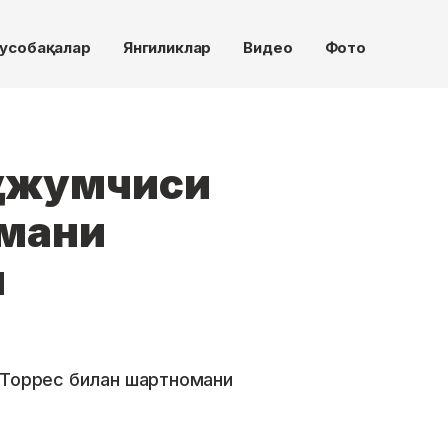
усобақалар
Янгиликлар
Видео
Фото
ҳужумчиси
омани
и
 Торрес билан шартномани