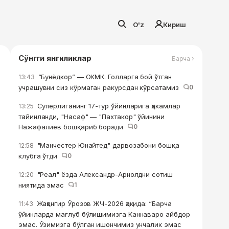
O'z
Кириш
Сўнгги янгиликлар
Барча ›
“Бунёдкор” — ОКМК. Голларга бой ўтган
13:43
учрашувни сиз кўрмаган ракурсдан кўрсатамиз
0
Суперлиганинг 17-тур ўйинларига ҳакамлар
13:25
тайинланди, "Насаф" — "Пахтакор" ўйинини
Нажафалиев бошқариб боради
0
"Манчестер Юнайтед" дарвозабони бошқа
12:58
клубга ўтди
0
"Реал" ёзда Александр-Арнолдни сотиш
12:20
ниятида эмас
1
Жаҳонгир Ўрозов ЖЧ-2026 ҳақида: “Барча
11:43
ўйинларда мағлуб бўлишимизга Каннаваро айбдор
эмас. Ўзимизга бўлган ишончимиз унчалик эмас