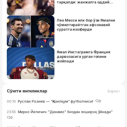
тарқалди: жанжалга оддий
"Nokia" телефони сабаб бўлган
Лео Месси илк бор ўзи Ямални
чўмилтираётган афсонавий
суратга изоҳ берди
Ямал Инстаграмга Франция
дарвозасига урган голини
жойлади
Сўнгги янгиликлар
Барча ›
Руслан Розиев — "Қизилқум" футболчиси!
0
00:10
Мирко Йеличич: "Динамо" биздан яхшироқ ўйнади"
23:55
0