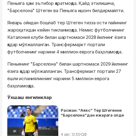
Пеньяга ҳам эътибор қаратмоқда. Қайд этилишича,
"Барселона" Штеген ва Пеньяга ишонч билдирмаяпти.
Январь ойидан бошлаб тер Штеген тизза ости пайининг
жароҳатидан кейин тикланмоқда. Немис футболчининг
Каталония клуби билан шартномаси 2028 йилнинг ёзига
қадар мўлжалланган. Трансфермаркт портали
футболчининг нархини 4 миллион еврога баҳоламоқда.
Пеньянинг "Барселона" билан шартномаси 2029 йилнинг
ёзига қадар мўлжалланган. Трансфермакт портали 27
ёшли испанияликнинг нархини 5 миллион еврога
баҳоламоқда.
Ўхшаш янгиликлар
Расман: “Аякс” Тер Штегенни
“Барселона”дан ижарага олди
4 авг, 12:50
0