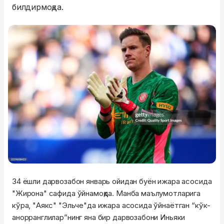
билдирмоқда.
34 ёшли дарвозабон январь ойидан буён ижара асосида
"Жирона" сафида ўйнамоқда. Манба маълумотларига
кўра, "Аякс" "Эльче"да ижара асосида ўйнаётган “кўк-
анорранглилар”нинг яна бир дарвозабони Иньяки