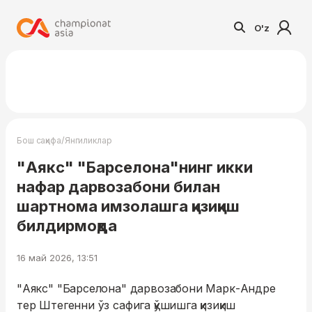
O'z
/
Бош саҳифа
Янгиликлар
"Аякс" "Барселона"нинг икки
нафар дарвозабони билан
шартнома имзолашга қизиқиш
билдирмоқда
16 май 2026, 13:51
"Аякс" "Барселона" дарвозабони Марк-Андре
тер Штегенни ўз сафига қўшишга қизиқиш