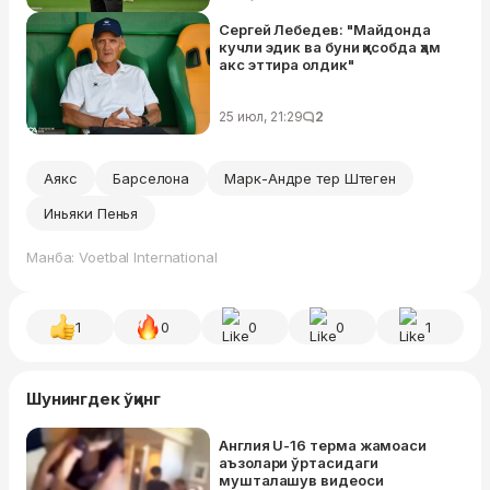
Сергей Лебедев: "Майдонда
кучли эдик ва буни ҳисобда ҳам
акс эттира олдик"
25 июл, 21:29
2
Аякс
Барселона
Марк-Андре тер Штеген
Иньяки Пенья
Манба: Voetbal International
1
0
0
0
1
Шунингдек ўқинг
Англия U-16 терма жамоаси
аъзолари ўртасидаги
мушталашув видеоси