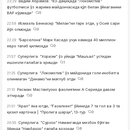
Вадим Абрамов: "83-дақиқада "Локомотив"
23:29
футболчиси ўз жарима майдончасида қўл билан ўйнаганини
ВАР кўрмади"
0
Исмаэль Беннасер "Милан"ни тарк этди, у Осиё сари
22:59
йўл олмоқда
0
"Барселона" Марк Касадо учун камида 40 миллион
22:29
евро талаб қилмоқда
0
Суперлига. "Хоразм" ўз уйида "Машъал" устидан
21:57
ишончли ғалабага эришди
1
Суперлига. "Локомотив" ўз майдонида голи инобатга
21:25
олинмаган "Динамо"ни мағлуб этди
6
Расман: Мастантуоно фаолиятини А Серияда давом
21:10
эттиради
0
"Арал" яна ютди, "Ғазалкент" ўйинида 7 та гол ва 3 та
21:01
қизил карточка | "Пролига шарҳи", 13-тур
0
Суперлига. "Сурхон" Наманганда мезбон бўлган
20:55
ўйинда "Навбаҳор" ғалаба қозонди
6