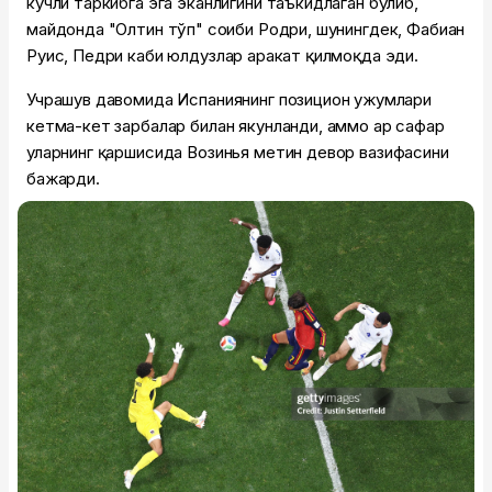
кучли таркибга эга эканлигини таъкидлаган бўлиб,
майдонда "Олтин тўп" соҳиби Родри, шунингдек, Фабиан
Руис, Педри каби юлдузлар ҳаракат қилмоқда эди.
Учрашув давомида Испаниянинг позицион ҳужумлари
кетма-кет зарбалар билан якунланди, аммо ҳар сафар
уларнинг қаршисида Возинья метин девор вазифасини
бажарди.