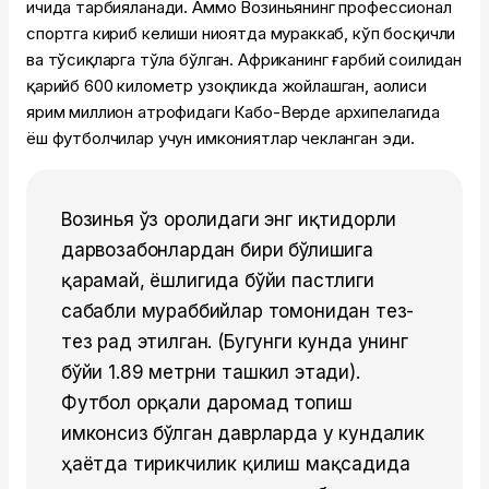
ичида тарбияланади. Аммо Возиньянинг профессионал
спортга кириб келиши ниҳоятда мураккаб, кўп босқичли
ва тўсиқларга тўла бўлган. Африканинг ғарбий соҳилидан
қарийб 600 километр узоқликда жойлашган, аҳолиси
ярим миллион атрофидаги Кабо-Верде архипелагида
ёш футболчилар учун имкониятлар чекланган эди.
Возинья ўз оролидаги энг иқтидорли
дарвозабонлардан бири бўлишига
қарамай, ёшлигида бўйи пастлиги
сабабли мураббийлар томонидан тез-
тез рад этилган. (Бугунги кунда унинг
бўйи 1.89 метрни ташкил этади).
Футбол орқали даромад топиш
имконсиз бўлган даврларда у кундалик
ҳаётда тирикчилик қилиш мақсадида