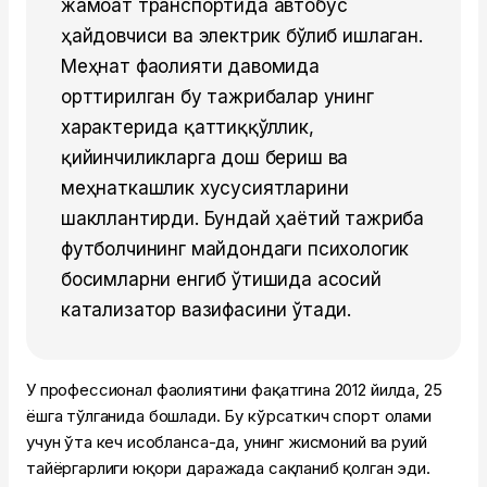
жамоат транспортида автобус
ҳайдовчиси ва электрик бўлиб ишлаган.
Меҳнат фаолияти давомида
орттирилган бу тажрибалар унинг
характерида қаттиққўллик,
қийинчиликларга дош бериш ва
меҳнаткашлик хусусиятларини
шакллантирди. Бундай ҳаётий тажриба
футболчининг майдондаги психологик
босимларни енгиб ўтишида асосий
катализатор вазифасини ўтади.
У профессионал фаолиятини фақатгина 2012 йилда, 25
ёшга тўлганида бошлади. Бу кўрсаткич спорт олами
учун ўта кеч ҳисобланса-да, унинг жисмоний ва руҳий
тайёргарлиги юқори даражада сақланиб қолган эди.