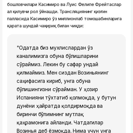
бошловчилари Касимиро ва Луис Фелипе Фрейтаслар
ҳал қилувчи рол ўйнашди. Трансляциянинг қизғин
палласида Касимиро ўз миллионлаб томошабинларига
қарата шундай чақириқ билан чиқди:
"Одатда биз мухлислардан ўз
каналимизга обуна бўлишларини
сўраймиз. Лекин бу сафар ундай
қилмаймиз. Мен сиздан Возиньянинг
саҳифасига кириб, унга обуна
бўлишингизни сўрайман. У ҳозир
Испанияни тўхтатиб қолмоқда, у бутун
дунёни ҳайратда қолдирмоқда ва
биринчи бўлимнинг мутлақ
қаҳрамонига айланди. Чатдагилар
Возинья деб ёзмоқда. Нима учун унга