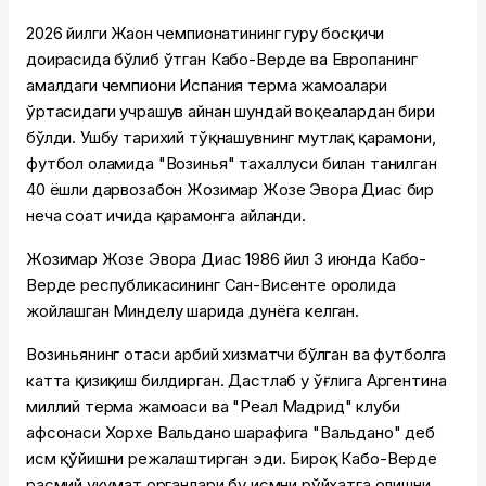
2026 йилги Жаҳон чемпионатининг гуруҳ босқичи
доирасида бўлиб ўтган Кабо-Верде ва Европанинг
амалдаги чемпиони Испания терма жамоалари
ўртасидаги учрашув айнан шундай воқеалардан бири
бўлди. Ушбу тарихий тўқнашувнинг мутлақ қаҳрамони,
футбол оламида "Возинья" тахаллуси билан танилган
40 ёшли дарвозабон Жозимар Жозе Эвора Диас бир
неча соат ичида қаҳрамонга айланди.
Жозимар Жозе Эвора Диас 1986 йил 3 июнда Кабо-
Верде республикасининг Сан-Висенте оролида
жойлашган Минделу шаҳрида дунёга келган.
Возиньянинг отаси ҳарбий хизматчи бўлган ва футболга
катта қизиқиш билдирган. Дастлаб у ўғлига Аргентина
миллий терма жамоаси ва "Реал Мадрид" клуби
афсонаси Хорхе Вальдано шарафига "Вальдано" деб
исм қўйишни режалаштирган эди. Бироқ Кабо-Верде
расмий ҳукумат органлари бу исмни рўйхатга олишни