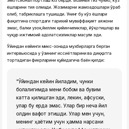
эмотсионал портлаш юз берди. Возинья тиз чўкиб, кўз
ёшларини тия олмади. Жозимарни жамоадошлари ўраб
олиб, табриклашга тушишди. Унинг бу кўз ёшлари
фақатгина спортдаги тарихий муваффақият ҳаяжони
эмас, балки узоқ йиллик қийинчиликлар, йўқотишлар ва
чуқур ижтимоий адолатсизликлар маҳсули эди.
Ўйиндан кейинги микс-зонада мухбирларга берган
интервьюсида у ўзининг ҳиссиётларини ва диққатга
тортадиган фикрларини қуйидагича баён қилди:
"Ўйиндан кейин йиғладим, чунки
болалигимда мени бобом ва бувим
катта қилишган эди, лекин, афсуски,
улар бу ерда эмас. Улар бир неча йил
олдин вафот этишди. Улар мен учун,
менинг ҳаётим учун ҳамма нарсани