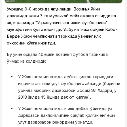
Учрашув 0-0 ҳисобида якунланди. Возинья ўйин
давомида жами 7 та мураккаб сейв амалга оширди ва
ҳақли равишда "Учрашувнинг энг яхши футболчиси"
мукофотини қўлга киритди. Ушбу натижа орқали Кабо-
Верде Жаҳон чемпионати тарихида ўзининг илк
очкосини қўлга киритди.
Бу ўйин орқали 40 ёшли Возинья футбол тарихида
ўчмас из қолдирди:
У Жаҳон чемпионатида дебют қилган тарихдаги
иккинчи энг ёши улуғ футболчига айланди (биринчи
ўринда мисрлик дарвозабон Эссам Эл Хадари, у
2018 йилда 45 ёшида дебют қилган).
У Жаҳон чемпионатидаги илк дебют ўйинида ўз
дарвозаси дахлсизлигини сақлаб қолган энг ёши
улуғ дарвозабон рекордини ўрнатди.