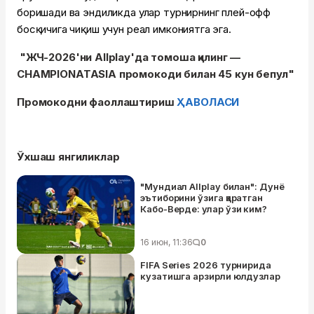
боришади ва эндиликда улар турнирнинг плей-офф
босқичига чиқиш учун реал имкониятга эга.
"ЖЧ-2026'ни Allplay'да томоша қилинг —
CHAMPIONATASIA промокоди билан 45 кун бепул"
Промокодни фаоллаштириш
ҲАВОЛАСИ
Ўхшаш янгиликлар
"Мундиал Allplay билан": Дунё
эътиборини ўзига қаратган
Кабо-Верде: улар ўзи ким?
16 июн, 11:36
0
FIFA Series 2026 турнирида
кузатишга арзирли юлдузлар