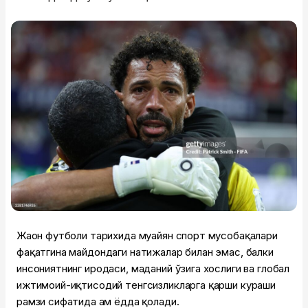
Жаҳон футболи тарихида муайян спорт мусобақалари
фақатгина майдондаги натижалар билан эмас, балки
инсониятнинг иродаси, маданий ўзига хослиги ва глобал
ижтимоий-иқтисодий тенгсизликларга қарши кураши
рамзи сифатида ҳам ёдда қолади.