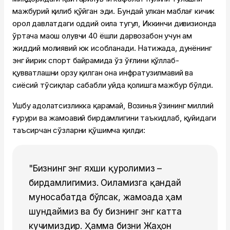
мажбурий қилиб қўйган эди. Бундай улкан маблағ кичик
орол давлатдаги оддий оила тугул, Иккинчи дивизионда
ўртача маош олувчи 40 ёшли дарвозабон учун ҳам
жиддий молиявий юк ҳисобланади. Натижада, дунёнинг
энг йирик спорт байрамида ўз ўғлини қўллаб-
қувватлашни орзу қилган она инфратузилмавий ва
сиёсий тўсиқлар сабабли уйда қолишга мажбур бўлди.
Ушбу адолатсизликка қарамай, Возинья ўзининг миллий
ғурури ва жамоавий бирдамлигини таъкидлаб, қуйидаги
таъсирчан сўзларни қўшимча қилди:
"Бизнинг энг яхши қуролимиз –
бирдамлигимиз. Оиламизга қандай
муносабатда бўлсак, жамоада ҳам
шундаймиз ва бу бизнинг энг катта
кучимиздир. Ҳамма бизни Жаҳон