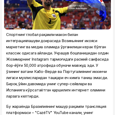
Спортнинг глобал рақамли макон билан
интеграциялашуви доирасида Возиньянинг ҳикояси
маркетинг ва медиа оламида ўрганилиши керак бўлган
классик ҳодисага айланди. Учрашув бошланишидан олдин
Жозимарнинг Instagram тармоғидаги расмий саҳифасида
бор-йўғи 50,000 атрофида обуначи мавжуд эди. У
ўзининг ватани Кабо-Верде ва Португалиянинг иккинчи
лигаси мухлисларидан ташқари ҳеч кимга таниш эмасди.
Бироқ ўйин давомида унинг супер-сейвлари ва
Испанияга кўрсатаётган қаршилиги интернет оламини
ларзага келтирди.
Бу жараёнда Бразилиянинг машҳур рақамли трансляция
платформаси – "CazéTV" YouTube канали, унинг