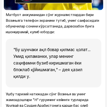
Матбуот анжуманидан сўнг журналистлардан бири
Возиньяга телефон экранини тутиб, унинг саҳифасидаги
обуначилар сонини кўрсатганида, дарвозабон бунга
ишонқирамай, кулиб юборди:
"Бу шунчаки ақл бовар қилмас ҳолат...
Умид қиламанки, улар менинг
саҳифамни бузиб киришмаган ёки
блоклаб қўйишмаган," – дея ҳазил
қилди у.
Ушбу тарихий натижадан сўнг Возинья ва унинг
жамоадошлари "H" гуруҳининг кейинги турларида
Уругвай ва Саудия Арабистонига қарши баҳс олиб