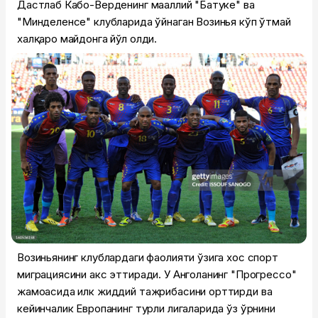
Дастлаб Кабо-Верденинг маҳаллий "Батуке" ва
"Минделенсе" клубларида ўйнаган Возинья кўп ўтмай
халқаро майдонга йўл олди.
Возиньянинг клублардаги фаолияти ўзига хос спорт
миграциясини акс эттиради. У Анголанинг "Прогрессо"
жамоасида илк жиддий тажрибасини орттирди ва
кейинчалик Европанинг турли лигаларида ўз ўрнини