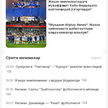
Жаҳон чемпионатидаги
муваффақият Кабо-Вердедаги
ҳаётни қандай ўзгартирди?
"Мундиал Allplay билан": Жаҳон
чемпионати дебютантлари
ҳақида нималар маълум?
Сўнгги янгиликлар
Барча ›
Суперлига. "Пахтакор" – "Бухоро" (матнли трансляция)
20:00
5
Уганда чемпионининг сардори ўлдирилди
0
19:55
Расман: Салоҳ “Трабзонспор” футболчисига айланди
19:35
0
Расман: Диоманде — “Реал” футболчиси!
3
19:07