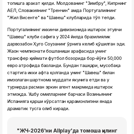
топишга ҳаракат қилди. Молдованинг "Зимбру", Кипрнинг
АЕЛ, Словакиянинг "Тренчин" ҳамда Португалиянинг
"Жил Висенте" ва "Шавеш" клубларида тўп тепди.
Португалиянинг иккинчи дивизионида иштирок этувчи
"Шавеш" клуби сафига у 2024 йилда бразилиялик
дарвозабон Ҳуго Соузанинг ўрнига келиб қўшилган эди.
Жаҳон чемпионати бошланиши арафасида унинг
трансфер қиймати футбол бозорида бор-йўғи 50,000
евро атрофида баҳоланди. Бундан ташқари, мусобақа
стартига икки ҳафта қолганда унинг "Шавеш" билан
имзолаган шартнома муддати якунига етди ва у
турнирда расман эркин агент мақомида иштирок
этмоқда. Ушбу омилларнинг барчаси Возиньянинг
Испанияга қарши кўрсатган қаҳрамонлигини янада
драматик тусга олиб киради.
"ЖЧ-2026'ни Allplay'да томоша қилинг