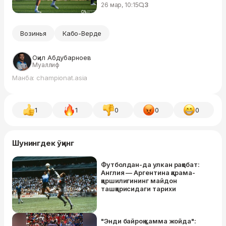
26 мар, 10:15
3
Возинья
Кабо-Верде
Оқил Абдубарноев
Муаллиф
Манба: championat.asia
1
1
0
0
0
Шунингдек ўқинг
Футболдан-да улкан рақобат:
Англия — Аргентина қарама-
қаршилигининг майдон
ташқарисидаги тарихи
"Энди байроқ ҳамма жойда":