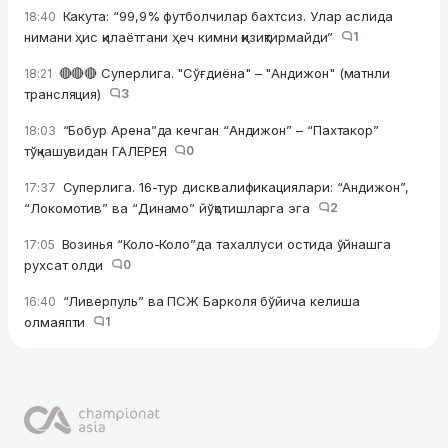
Какута: “99,9% футболчилар бахтсиз. Улар аслида
18:40
нимани ҳис қилаётгани ҳеч кимни қизиқтирмайди”
1
🔴🔴🔴 Суперлига. "Сўғдиёна" – "Андижон" (матнли
18:21
трансляция)
3
“Бобур Арена”да кечган “Андижон” – “Пахтакор”
18:03
тўқнашувидан ГАЛЕРЕЯ
0
Суперлига. 16-тур дисквалификациялари: “Андижон”,
17:37
“Локомотив” ва “Динамо” йўқотишларга эга
2
Возинья “Коло-Коло”да тахаллуси остида ўйнашга
17:05
рухсат олди
0
“Ливерпуль” ва ПСЖ Барколя бўйича келиша
16:40
олмаяпти
1