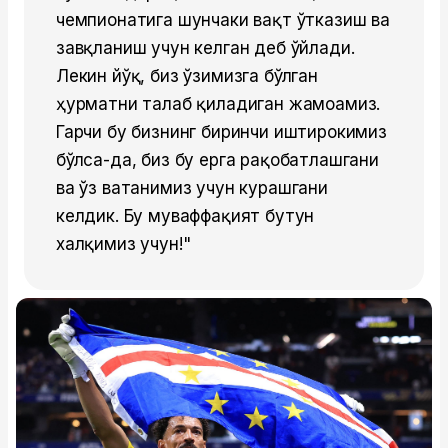
чемпионатига шунчаки вақт ўтказиш ва
завқланиш учун келган деб ўйлади.
Лекин йўқ, биз ўзимизга бўлган
ҳурматни талаб қиладиган жамоамиз.
Гарчи бу бизнинг биринчи иштирокимиз
бўлса-да, биз бу ерга рақобатлашгани
ва ўз ватанимиз учун курашгани
келдик. Бу муваффақият бутун
халқимиз учун!"