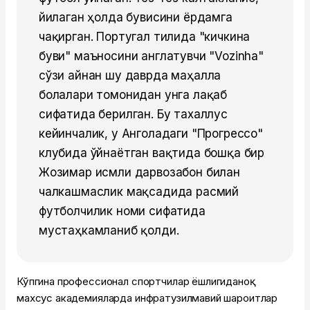
йиғлаган ҳолда бувисини ёрдамга
чақирган. Португал тилида "кичкина
буви" маъносини англатувчи "Vozinha"
сўзи айнан шу даврда маҳалла
болалари томонидан унга лақаб
сифатида берилган. Бу тахаллус
кейинчалик, у Анголадаги "Прогрессо"
клубида ўйнаётган вақтида бошқа бир
Жозимар исмли дарвозабон билан
чалкашмаслик мақсадида расмий
футболчилик номи сифатида
мустаҳкамланиб қолди.
Кўпгина профессионал спортчилар ёшлигиданоқ
махсус академияларда инфратузилмавий шароитлар