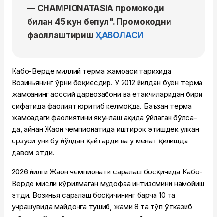
— CHAMPIONATASIA промокоди
билан 45 кун бепул". Промокодни
фаоллаштириш
ҲАВОЛАСИ
Кабо-Верде миллий терма жамоаси тарихида
Возиньянинг ўрни беқиёсдир. У 2012 йилдан буён терма
жамоанинг асосий дарвозабони ва етакчиларидан бири
сифатида фаолият юритиб келмоқда. Баъзан терма
жамоадаги фаолиятини якунлаш ҳақида ўйлаган бўлса-
да, айнан Жаҳон чемпионатида иштирок этишдек улкан
орзуси уни бу йўлдан қайтарди ва у меҳнат қилишда
давом этди.
2026 йилги Жаҳон чемпионати саралаш босқичида Кабо-
Верде мисли кўрилмаган мудофаа интизомини намойиш
этди. Возинья саралаш босқичининг барча 10 та
учрашувида майдонга тушиб, жами 8 та тўп ўтказиб