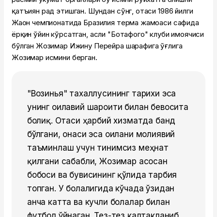
қатъиян рад этишган. Шундан сўнг, отаси 1986 йилги
Жаҳон чемпионатида Бразилия терма жамоаси сафида
ёрқин ўйин кўрсатган, асли "Ботафого" клуби ҳимоячиси
бўлган Жозимар Ижину Перейра шарафига ўғлига
Жозимар исмини берган.
"Возинья" тахаллусининг тарихи эса
унинг оилавий шароити билан бевосита
боғлиқ. Отаси ҳарбий хизматда банд
бўлгани, онаси эса оилани молиявий
таъминлаш учун тинимсиз меҳнат
қилгани сабабли, Жозимар асосан
бобоси ва бувисининг қўлида тарбия
топган. У болалигида кўчада ўзидан
анча катта ва кучли болалар билан
футбол ўйнаган. Тез-тез калтакланиб,