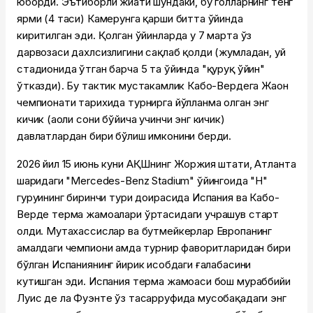
юборди. Эътиборли жиҳати шундаки, бу голларнинг тенг
ярми (4 таси) Камерунга қарши битта ўйинда
киритилган эди. Қолган ўйинларда у 7 марта ўз
дарвозаси дахлсизлигини сақлаб қолди (жумладан, уй
стадионида ўтган барча 5 та ўйинда "қуруқ ўйин"
ўтказди). Бу тактик мустаҳкамлик Кабо-Вердега Жаҳон
чемпионати тарихида турнирга йўлланма олган энг
кичик (аҳоли сони бўйича учинчи энг кичик)
давлатлардан бири бўлиш имконини берди.
2026 йил 15 июнь куни АҚШнинг Жоржия штати, Атланта
шаҳридаги "Mercedes-Benz Stadium" ўйингоҳида "H"
гуруҳининг биринчи тури доирасида Испания ва Кабо-
Верде терма жамоалари ўртасидаги учрашув старт
олди. Мутахассислар ва бутмейкерлар Европанинг
амалдаги чемпиони ҳамда турнир фаворитларидан бири
бўлган Испаниянинг йирик ҳисобдаги ғалабасини
кутишган эди. Испания терма жамоаси бош мураббийи
Луис де ла Фуэнте ўз тасарруфида мусобақадаги энг