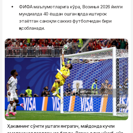
ФИФА маълумотларига кўра, Возинья 2026 йилги
мундиалда 40 ёшдан ошган ҳолда иштирок
этаётган саноқли саккиз футболчидан бири
ҳисобланади.
Ҳакамнинг сўнгги ҳуштаги янграгач, майдонда кучли