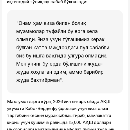
иқтисодий тўсиқлар сабаб бўлган эди:
"Онам ҳам виза билан боғлиқ
муаммолар туфайли бу ерга кела
олмади. Виза учун тўлашимиз керак
бўлган катта миқдордаги пул сабабли,
биз бу ишга вақтида улгура олмадик.
Мен унинг бу ерда бўлишини жуда-
жуда хоҳлаган эдим, аммо барибир
жуда бахтиёрман".
Маълумотларга кўра, 2026 йил январь ойида АҚШ
ҳукумати Кабо-Верде фуқаролари учун виза олиш
тартибини кескин мураккаблаштириб, мамлакатга
кириш учун қўшимча равишда 15,000 АҚШ доллари
миқдоридаги қайтарилувчи кафолат пулини тўлашни