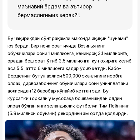
маънавий ёрдам ва эътибор
бермаслигимиз керак?".
Бу чақириқдан сўнг рақамли маконда ҳақиқий "цунами"
юз берди. Бир неча соат ичида Возиньянинг
обуначилари сони 1 миллионга, кейинроқ 3.1 миллионга,
орадан беш соат ўтиб 3.5 миллионга, кун охирига келиб
эса 5.5, ҳатто 6 миллионга қадар ўсиб кетди. Кабо-
Верденинг бутун аҳолиси 500,000 эканлигини ҳисобга
олсак, дарвозабоннинг обуначилари сони унинг ватани
аҳолисидан 12 баробар кўпайиб кетган эди. Бу
кўрсаткич орқали у мусобақа бошланишидан олдин
вирал бўлган янги зеландиялик футболчи Тим Пейннинг
(5.8 миллион обуначи) рекордини ҳам ортда қолдирди.