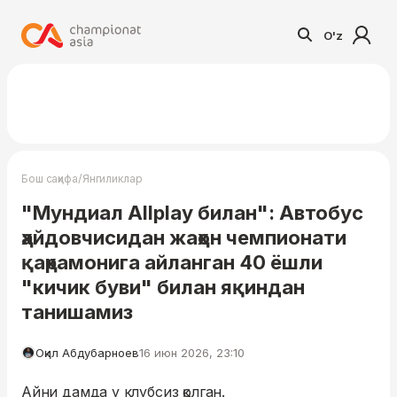
O'z
/
Бош саҳифа
Янгиликлар
"Мундиал Allplay билан": Автобус
ҳайдовчисидан жаҳон чемпионати
қаҳрамонига айланган 40 ёшли
"кичик буви" билан яқиндан
танишамиз
Оқил Абдубарноев
16 июн 2026, 23:10
Айни дамда у клубсиз қолган.