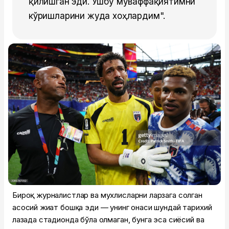
қилишган эди. Ушбу муваффақиятимни
кўришларини жуда хоҳлардим".
Бироқ журналистлар ва мухлисларни ларзага солган
асосий жиҳат бошқа эди — унинг онаси шундай тарихий
лаҳзада стадионда бўла олмаган, бунга эса сиёсий ва