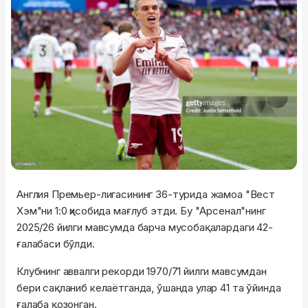
Англия Премьер-лигасининг 36-турида жамоа "Вест
Хэм"ни 1:0 ҳисобида мағлуб этди. Бу "Арсенал"нинг
2025/26 йилги мавсумда барча мусобақалардаги 42-
ғалабаси бўлди.
Клубнинг аввалги рекорди 1970/71 йилги мавсумдан
бери сақланиб келаётганда, ўшанда улар 41 та ўйинда
ғалаба қозонган.