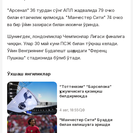
"Арсенал" 36 турдан сўнг АПЛ жадвалида 79 очко
билан етакчилик қилмоқда. "Манчестер Сити" 74 очко
ва бир ўйин захираси билан иккинчи ўринда.
Шунингдек, лондонликлар Чемпионлар Лигаси финалига
чиққан. Улар 30 май куни ПСЖ билан тўқнаш келади.
Ўйин Венгриянинг Будапешт шаҳридаги "Ференц
Пушкаш" стадионида бўлиб ўтади.
Ўхшаш янгиликлар
“Тоттенхэм” “Барселона”
ҳужумчисига қизиқиш
билдирмоқда
4 авг, 18:55
0
"Манчестер Сити" Буадди
билан келишувга эришди