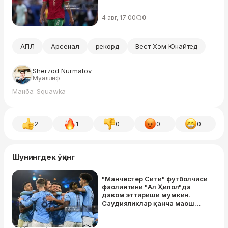
4 авг, 17:00
0
АПЛ
Арсенал
рекорд
Вест Хэм Юнайтед
Sherzod Nurmatov
Муаллиф
Манба: Squawka
2
1
0
0
0
Шунингдек ўқинг
"Манчестер Сити" футболчиси
фаолиятини "Ал Ҳилол"да
давом эттириши мумкин.
Саудияликлар қанча маош
таклиф қилгани маълум