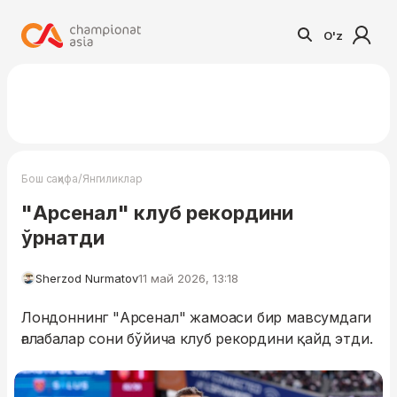
O'z
/
Бош саҳифа
Янгиликлар
"Арсенал" клуб рекордини
ўрнатди
Sherzod Nurmatov
11 май 2026, 13:18
Лондоннинг "Арсенал" жамоаси бир мавсумдаги
ғалабалар сони бўйича клуб рекордини қайд этди.