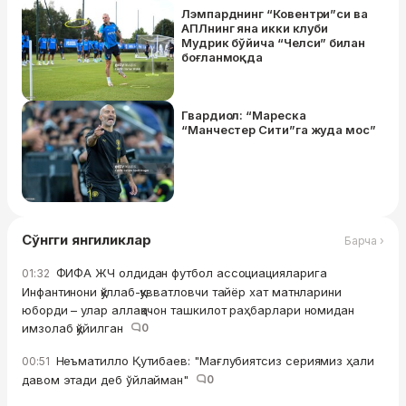
Лэмпарднинг “Ковентри”си ва
АПЛнинг яна икки клуби
Мудрик бўйича “Челси” билан
боғланмоқда
Гвардиол: “Мареска
“Манчестер Сити”га жуда мос”
Сўнгги янгиликлар
Барча ›
ФИФА ЖЧ олдидан футбол ассоциацияларига
01:32
Инфантинони қўллаб-қувватловчи тайёр хат матнларини
юборди – улар аллақачон ташкилот раҳбарлари номидан
имзолаб қўйилган
0
Неъматилло Қутибаев: "Мағлубиятсиз сериямиз ҳали
00:51
давом этади деб ўйлайман"
0