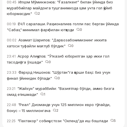
Илҳом Мўминжонов: "Ғазалкент" билан ўйинда биз
00:45
мураббийлар майдонга тушганимизда ҳам учта гол қўйиб
юбормасдик"
2
ЕЧЛ саралаши. Раҳмоналиев голли пас берган ўйинда
00:19
"Сабаҳ" минимал фарқ билан ютқазди
0
Азамат Шарипов: "Дарвозабонимизнинг иккита
00:02
хатоси туфайли мағлуб бўлдик"
0
Асрор Алиқулов: "Ўтказиб юборилган ҳар икки гол
23:41
тасодифга ўхшади"
0
Фарҳод Нишонов: "Шўртан"га қарши баҳс биз учун
23:33
финал ўйинидек бўлади"
0
"Жайхун" мураббийи: "Вазиятлар бўлди, аммо бизга
23:21
омад етишмади"
1
"Реал" Диоманде учун 125 миллион евро тўлайди,
22:48
бонус – 15 миллионгача
2
"Пахтакор" собиқ устози "Окленд"да иш бошлади
5
22:25