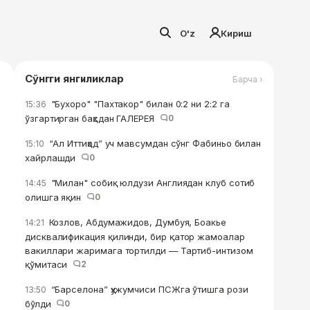
O'z
Кириш
Сўнгги янгиликлар
Барча ›
"Бухоро" "Пахтакор" билан 0:2 ни 2:2 га
15:36
ўзгартирган баҳсдан ГАЛЕРЕЯ
0
“Ал Иттиҳод” уч мавсумдан сўнг Фабиньо билан
15:10
хайрлашди
0
"Милан" собиқ юлдузи Англиядан клуб сотиб
14:45
олишга яқин
0
Козлов, Абдумажидов, Думбуя, Боакье
14:21
дисквалификация қилинди, бир қатор жамоалар
вакиллари жаримага тортилди — Тартиб-интизом
қўмитаси
2
“Барселона” ҳужумчиси ПСЖга ўтишга рози
13:50
бўлди
0