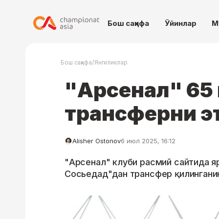
Бош саҳифа
Ўйинлар
М
/
Бош саҳифа
Янгиликлар
"Арсенал" 65
трансферни эъ
Alisher Ostonov
6 июл 2025, 16:12
"Арсенал" клуби расмий сайтида я
Сосьедад"дан трансфер қилинганин