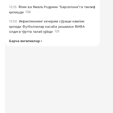
Флик ва Ямаль Родрини “Барселона”га таклиф
13:25
қилишди
0
Инфантинонинг кечирим сўраши камлик
13:00
қилади: Футболчилар касаба уюшмаси ФИФА
олдига тўртта талаб қўйди
1
Барча янгиликлар ›