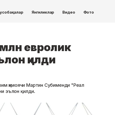
усобақалар
Янгиликлар
Видео
Фото
 млн евролик
лон қилди
рим ҳимоячи Мартин Субименди "Реал
и эълон қилди.