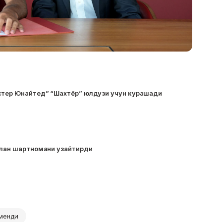
стер Юнайтед” “Шахтёр” юлдузи учун курашади
билан шартномани узайтирди
менди