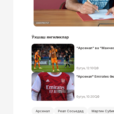
Ўхшаш янгиликлар
“Арсенал” ва “Манче
бугун, 12:10
0
"Арсенал" Emirates 
бугун, 10:20
0
Арсенал
Реал Сосьедад
Мартин Суби