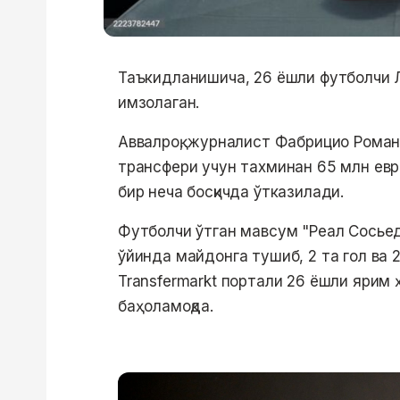
Таъкидланишича, 26 ёшли футболчи 
имзолаган.
Аввалроқ, журналист Фабрицио Роман
трансфери учун тахминан 65 млн евро
бир неча босқичда ўтказилади.
Футболчи ўтган мавсум "Реал Сосьед
ўйинда майдонга тушиб, 2 та гол ва 
Transfermarkt портали 26 ёшли ярим 
баҳоламоқда.