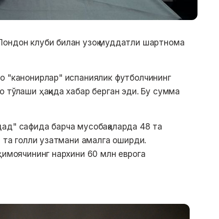
Лондон клуби билан узоқ муддатли шартнома
о "канонирлар" испаниялик футболчининг
 тўлаши ҳақида хабар берган эди. Бу сумма
ад" сафида барча мусобақаларда 48 та
2 та голли узатмани амалга оширди.
ҳимоячининг нархини 60 млн еврога