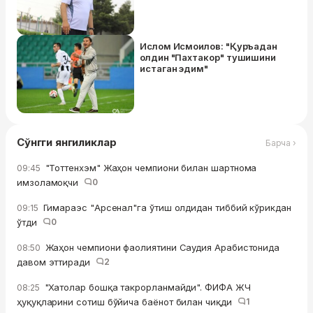
Ислом Исмоилов: "Қуръадан
олдин "Пахтакор" тушишини
истаган эдим"
Сўнгги янгиликлар
Барча ›
"Тоттенхэм" Жаҳон чемпиони билан шартнома
09:45
имзоламоқчи
0
Гимараэс "Арсенал"га ўтиш олдидан тиббий кўрикдан
09:15
ўтди
0
Жаҳон чемпиони фаолиятини Саудия Арабистонида
08:50
давом эттиради
2
"Хатолар бошқа такрорланмайди". ФИФА ЖЧ
08:25
ҳуқуқларини сотиш бўйича баёнот билан чиқди
1