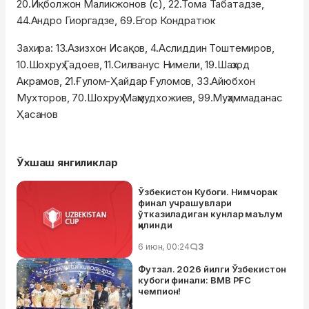
20.Иқболжон Маликжонов (с), 22.Тома Табатадзе,
44.Андро Гиоргадзе, 69.Егор Кондратюк
Захира: 13.Азизхон Исақов, 4.Аслиддин Тоштемиров,
10.Шохруҳ Гадоев, 11.Силванус Нимели, 19.Шаҳзод
Акрамов, 21.Ғулом-Ҳайдар Ғуломов, 33.Айюбхон
Мухторов, 70.Шохруҳ Маҳмудхожиев, 99.Муҳаммаданас
Ҳасанов
Ўхшаш янгиликлар
Ўзбекистон Кубоги. Нимчорак
финал учрашувлари
ўтказиладиган кунлар маълум
қилинди
6 июн, 00:24
3
Футзал. 2026 йилги Ўзбекистон
кубоги финали: BMB PFC
чемпион!