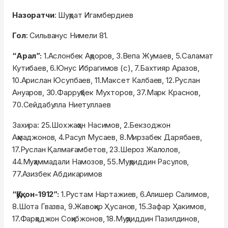
Назоратчи
: Шуҳрат Игамбердиев
Гол
: Сильванус Нимели 81.
“Арал”:
1.Аслонбек Аҳроров, 3.Вепа Жумаев, 5.Саламат
Кутибаев, 6.Юнус Ибрагимов (с), 7.Бахтияр Аразов,
10.Арислан Юсупбаев, 11.Максет Калбаев, 12.Руслан
Ануаров, 30.Фарруҳбек Мухторов, 37.Марк Краснов,
70.Сейдабулла Ниетуллаев
Захира: 25.Шохжаҳон Насимов, 2.Бекзоджон
Аҳмаджонов, 4.Расул Мусаев, 8.Мирзабек Дарябаев,
17.Руслан Қалмағамбетов, 23.Шероз Жалолов,
44.Муҳаммадали Намозов, 55.Муҳриддин Расулов,
77.Азизбек Абдикаримов
“Қўқон-1912”:
1.Рустам Нартажиев, 6.Алишер Салимов,
8.Шота Гвазва, 9.Жавоҳир Ҳусанов, 15.Зафар Ҳакимов,
17.Фарҳоджон Соҳибжонов, 18.Муҳриддин Пазилдинов,