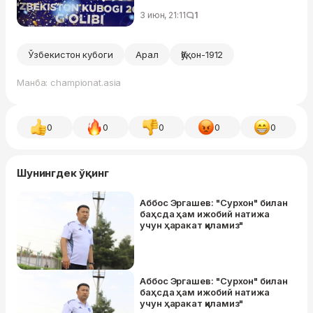
3 июн, 21:11
1
Ўзбекистон кубоги
Арал
Қўқон-1912
Манба: championat.asia
0
0
0
0
0
Шунингдек ўқинг
Аббос Эргашев: "Сурхон" билан
баҳсда ҳам ижобий натижа
учун ҳаракат қиламиз"
Аббос Эргашев: "Сурхон" билан
баҳсда ҳам ижобий натижа
учун ҳаракат қиламиз"