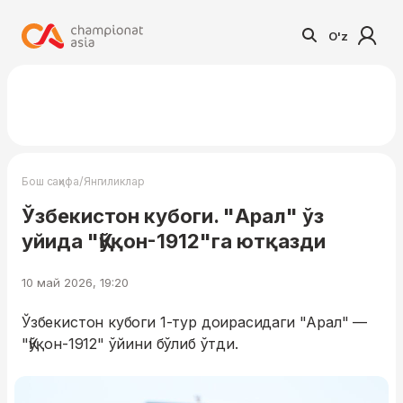
O'z
/
Бош саҳифа
Янгиликлар
Ўзбекистон кубоги. "Арал" ўз
уйида "Қўқон-1912"га ютқазди
10 май 2026, 19:20
Ўзбекистон кубоги 1-тур доирасидаги "Арал" —
"Қўқон-1912" ўйини бўлиб ўтди.