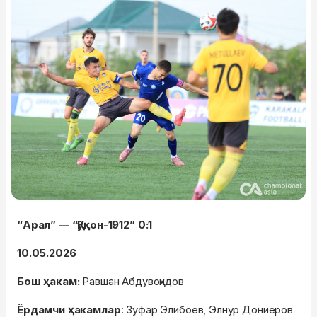
“Арал” — “Қўқон-1912” 0:1
10.05.2026
Бош ҳакам:
Равшан Абдувоҳидов
Ёрдамчи ҳакамлар
: Зуфар Элибоев, Элнур Дониёров