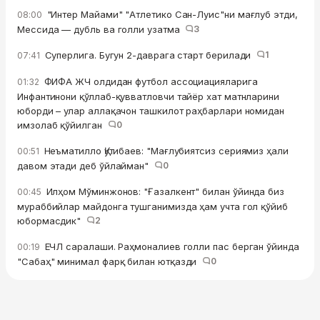
"Интер Майами" "Атлетико Сан-Луис"ни мағлуб этди,
08:00
Мессида — дубль ва голли узатма
3
Суперлига. Бугун 2-даврага старт берилади
1
07:41
ФИФА ЖЧ олдидан футбол ассоциацияларига
01:32
Инфантинони қўллаб-қувватловчи тайёр хат матнларини
юборди – улар аллақачон ташкилот раҳбарлари номидан
имзолаб қўйилган
0
Неъматилло Қутибаев: "Мағлубиятсиз сериямиз ҳали
00:51
давом этади деб ўйлайман"
0
Илҳом Мўминжонов: "Ғазалкент" билан ўйинда биз
00:45
мураббийлар майдонга тушганимизда ҳам учта гол қўйиб
юбормасдик"
2
ЕЧЛ саралаши. Раҳмоналиев голли пас берган ўйинда
00:19
"Сабаҳ" минимал фарқ билан ютқазди
0