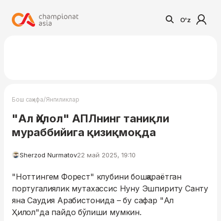
O'z
/
Бош саҳифа
Янгиликлар
"Ал Ҳилол" АПЛнинг таниқли
мураббийига қизиқмоқда
Sherzod Nurmatov
22 май 2025, 19:10
"Ноттингем Форест" клубини бошқараётган
португалиялик мутахассис Нуну Эшпириту Санту
яна Саудия Арабистонида – бу сафар "Ал
Ҳилол"да пайдо бўлиши мумкин.