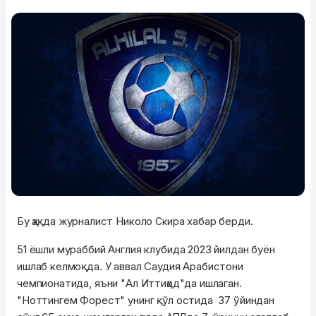
Бу ҳақда журналист Николо
хабар берди.
Скира
51 ёшли мураббий Англия клубида 2023 йилдан буён
ишлаб келмоқда. У аввал Саудия Арабистони
чемпионатида, яъни "Ал Иттиҳод"да ишлаган.
"Ноттингем Форест" унинг қўл остида 37 ўйиндан