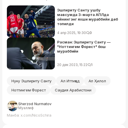
Эшпириту Санту ушбу
мавсумда 3-марта АПЛда
ойнинг энг яхши мураббийи деб
топилди
4 апр 2025, 19:30
0
Расман: Эшпириту Санту —
"Ноттингем Форест" бош
мураббийи
20 дек 2023, 15:22
1
Нуну Эшпириту Санту
Ал Иттиҳод
Ал Ҳилол
Ноттингем Форест
Саудия Арабистони
Sherzod Nurmatov
Муаллиф
Манба: x.com/NicoSchira