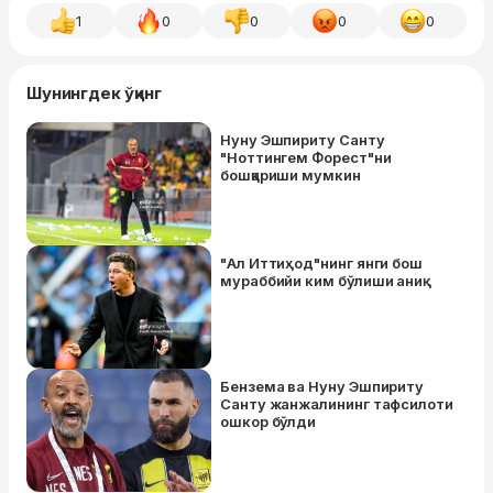
1
0
0
0
0
Шунингдек ўқинг
Нуну Эшпириту Санту
"Ноттингем Форест"ни
бошқариши мумкин
"Ал Иттиҳод"нинг янги бош
мураббийи ким бўлиши аниқ
Бензема ва Нуну Эшпириту
Санту жанжалининг тафсилоти
ошкор бўлди