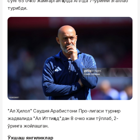
сўнг 65 очко жамғарган ҳолда
-ўринни эгаллаб
АПЛда 7
турибди.
"Ал Ҳилол" Саудия Арабистони Про-лигаси турнир
жадвалида "Ал Иттиҳод"дан 8 очко кам тўплаб, 2-
ўринга жойлашган.
Ўхшаш янгиликлар