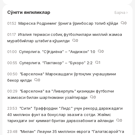
Сўнгги янгиликлар
Барча ›
Мареска Родрининг ўрнига ўринбосар топиб қўйди
0
01:52
Италия термаси собиқ футболчилари миллий жамоа
01:17
мураббийлар штабига қўшилди
0
Суперлига. “Сўғдиёна” – “Андижон” 1:0
0
01:00
Суперлига. “Пахтакор” – “Бухоро” 2:2
1
00:55
"Барселона" Марокашдаги ўртоқлик учрашувини
00:50
бекор қилди
0
"Барселона" ва "Ливерпуль" қизиққан футболчи
00:29
жамоаси билан шартномани узайтиради
0
"Сити" Траффордни "Лидс" учун рекорд даражадаги
23:53
40 миллион фунт ва бонуслар эвазига сотди. Жеймс
тарихдаги энг қиммат британ дарвозабонига айланди
0
"Милан" Леауни 35 миллион еврога "Галатасарой"га
23:48