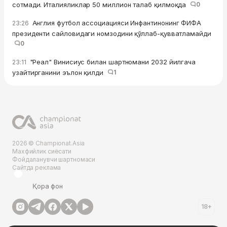
сотмади. Италияликлар 50 миллион талаб қилмоқда
0
Англия футбол ассоциацияси Инфантинонинг ФИФА
23:26
президенти сайловидаги номзодини қўллаб-қувватламайди
0
"Реал" Винисиус билан шартномани 2032 йилгача
23:11
узайтирганини эълон қилди
1
2026 © Championat.Asia
Махфийлик сиёсати
Фойдаланувчи шартномаси
Сайтда реклама
Қора фон
18+