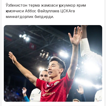
Ўзбекистон терма жамоаси ҳужумкор ярим
ҳимоячиси Аббос Файзуллаев ЦСКАга
миннатдорлик билдирди.