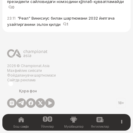
президенти сайловидаги номзодини қўллаб-қувватламайди
0
"Реал" Винисиус билан шартномани 2032 йилгача
23:11
узайтирганини эълон қилди
1
2026 © Championat.Asia
Махфийлик сиёсати
Фойдаланувчи шартномаси
Сайтда реклама
Қора фон
18+
Бош саҳифа
Ўйинлар
Мусобақалар
Янгиликлар