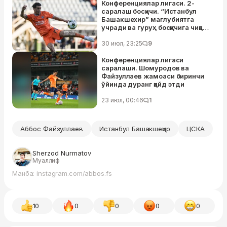
Конференциялар лигаси. 2-
саралаш босқичи. “Истанбул
Башакшехир” мағлубиятга
учради ва гуруҳ босқичига чиқа
олмади
30 июл, 23:25
9
Конференциялар лигаси
саралаши. Шомуродов ва
Файзуллаев жамоаси биринчи
ўйинда дуранг қайд этди
23 июл, 00:46
1
Аббос Файзуллаев
Истанбул Башакшеҳир
ЦСКА
Sherzod Nurmatov
Муаллиф
Манба: instagram.com/abbos.fs
10
0
0
0
0