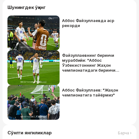
Шунингдек ўқинг
Аббос Файзуллаевда аср
рекорди
Файзуллаевнинг биринчи
мураббийи: "Аббос
Ўзбекистоннинг Жаҳон
чемпионатидаги биринчи
голини урганидан ниҳоятда
хурсандман"
Аббос Файзуллаев: "Жаҳон
чемпионатига тайёрмиз"
Сўнгги янгиликлар
Барча ›