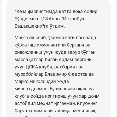
"Кеча фаолиятимда катта воқеа содир
бўлди: мен ЦСКАдан "Истанбул
Башакшеҳир"га ўтдим.
Менга ишониб, ўзимни янги поғонада
кўрсатиш имкониятини бергани ва
ривожланиш учун жуда зарур бўлган
маслаҳатлар билан ёрдам бергани
учун ЦСКА клуби, раҳбарият ва
мураббийлар Владимир Федотов ва
Марко Николичдан жуда
миннатдорман. Бу ишончни оқлаш ва
клубга фойда келтириш учун ҳар доим
астойдил меҳнат қилганман. Клубнинг
барча ходимлари, айниқса, мени илиқ