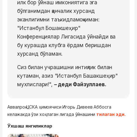
илк бор ўйнаш имкониятига эга
бўлганимдан қанчалик хурсанд
эканлигимни таъкидламоқчиман:
"Истанбул Бошакшеҳир"
Конференциялар Лигасида ўйнайди ва
бу курашда клубга ёрдам беришдан
хурсанд бўламан.
Сиз билан учрашишни интиқлик билан
кутаман, азиз "Истанбул Башакшеҳир"
мухлислари!",
– деди Файзуллаев.
Аввалроқ ЦСКА ҳимоячиси Игорь Дивеев Аббосга
келажакда ўзи хоҳлаган лигада ўйнашини
тилаган эди.
Ўхшаш янгиликлар