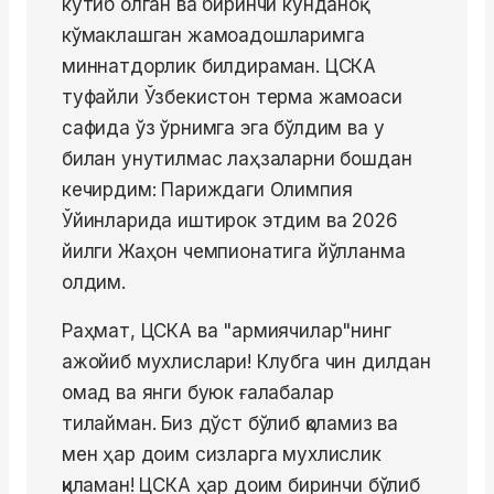
кутиб олган ва биринчи кунданоқ
кўмаклашган жамоадошларимга
миннатдорлик билдираман. ЦСКА
туфайли Ўзбекистон терма жамоаси
сафида ўз ўрнимга эга бўлдим ва у
билан унутилмас лаҳзаларни бошдан
кечирдим: Париждаги Олимпия
Ўйинларида иштирок этдим ва 2026
йилги Жаҳон чемпионатига йўлланма
олдим.
Раҳмат, ЦСКА ва "армиячилар"нинг
ажойиб мухлислари! Клубга чин дилдан
омад ва янги буюк ғалабалар
тилайман. Биз дўст бўлиб қоламиз ва
мен ҳар доим сизларга мухлислик
қиламан! ЦСКА ҳар доим биринчи бўлиб