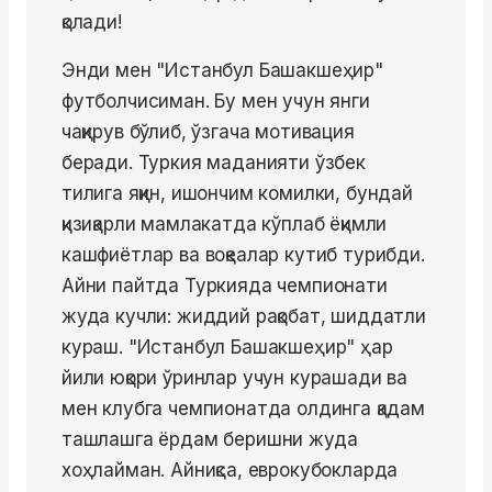
қолади!
Энди мен "Истанбул Башакшеҳир"
футболчисиман. Бу мен учун янги
чақирув бўлиб, ўзгача мотивация
беради. Туркия маданияти ўзбек
тилига яқин, ишончим комилки, бундай
қизиқарли мамлакатда кўплаб ёқимли
кашфиётлар ва воқеалар кутиб турибди.
Айни пайтда Туркияда чемпионати
жуда кучли: жиддий рақобат, шиддатли
кураш. "Истанбул Башакшеҳир" ҳар
йили юқори ўринлар учун курашади ва
мен клубга чемпионатда олдинга қадам
ташлашга ёрдам беришни жуда
хоҳлайман. Айниқса, еврокубокларда