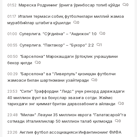
Мареска Родрининг ўрнига ўринбосар топиб қўйди
0
01:52
Италия термаси собиқ футболчилари миллий жамоа
01:17
мураббийлар штабига қўшилди
0
Суперлига. “Сўғдиёна” – “Андижон” 1:0
0
01:00
Суперлига. “Пахтакор” – “Бухоро” 2:2
1
00:55
"Барселона" Марокашдаги ўртоқлик учрашувини
00:50
бекор қилди
0
"Барселона" ва "Ливерпуль" қизиққан футболчи
00:29
жамоаси билан шартномани узайтиради
0
"Сити" Траффордни "Лидс" учун рекорд даражадаги
23:53
40 миллион фунт ва бонуслар эвазига сотди. Жеймс
тарихдаги энг қиммат британ дарвозабонига айланди
0
"Милан" Леауни 35 миллион еврога "Галатасарой"га
23:48
сотмади. Италияликлар 50 миллион талаб қилмоқда
0
Англия футбол ассоциацияси Инфантинонинг ФИФА
23:26