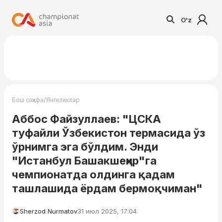
O'z
/
Бош саҳифа
Янгиликлар
Аббос Файзуллаев: "ЦСКА
туфайли Ўзбекистон термасида ўз
ўрнимга эга бўлдим. Энди
"Истанбул Башакшеҳир"га
чемпионатда олдинга қадам
ташлашида ёрдам бермоқчиман"
Sherzod Nurmatov
31 июл 2025, 17:04