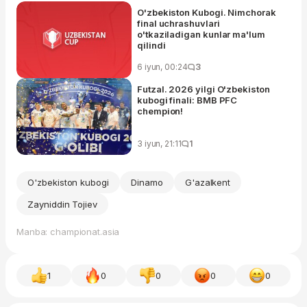
O'zbekiston Kubogi. Nimchorak
final uchrashuvlari
o'tkaziladigan kunlar ma'lum
qilindi
6 iyun, 00:24
3
Futzal. 2026 yilgi O'zbekiston
kubogi finali: BMB PFC
chempion!
3 iyun, 21:11
1
O'zbekiston kubogi
Dinamo
G'azalkent
Zayniddin Tojiev
Manba: championat.asia
1
0
0
0
0