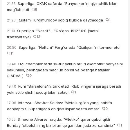
Superliga. OKMK safarda "Bunyodkor"ni qiyinchilik bilan
21:35
mag'lub etdi
6
Rustam Turdimurodov sobiq klubiga qaytmoqda
1
21:20
Superliga. "Nasaf" - "Qo'qon-1912" 0:0 (matnli
21:10
translyatsiya)
13
Superliga. "Neftchi" Farg'onada "Qizilqum"ni tor-mor etdi
20:50
11
U21 chempionatida 16-tur yakunlari: "Lokomotiv" seriyasini
19:46
yakunladi, peshqadam mag'lub bo'ldi va boshqa natijalar
(JADVAL)
0
Runi "Barselona"ni tark etadi. Klub vingerni ijaraga beradi
19:40
yoki sotib olish huquqi bilan sotadi
1
Intervyu. Shavkat Saidov: "Metallurg"da yangi sahifa
17:06
ochyapmiz. Superligaga chiqish ilojsiz vazifa emas"
0
Simeone Alvares haqida: "Atletiko" qaror qabul qildi.
16:55
Bunday futbolchining biz bilan qolganidan juda xursandmiz"
1