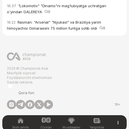
"Lokomotiv" "Dinamo"ni mag'lubiyatga uchratgan
16:37
o'yindan GALEREYA
0
Rasman: “Arsenal" "Nyukasl" va Braziliya yarim
16:22
himoyachisi Gimaraesni 75 million funtga sotib oldi
0
2026 © Championat.Asia
Maxfiylik siyosati
Foydalanuvchi shartnomasi
Saytda reklama
Qora fon
18+
Bosh sahifa
O'yinlar
Musobaqalar
Yangiliklar