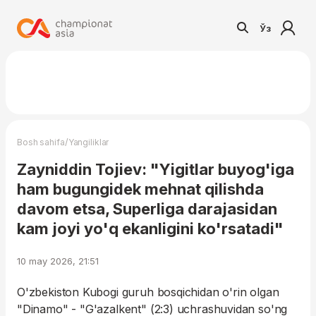
Ўз
/
Bosh sahifa
Yangiliklar
Zayniddin Tojiev: "Yigitlar buyog'iga
ham bugungidek mehnat qilishda
davom etsa, Superliga darajasidan
kam joyi yo'q ekanligini ko'rsatadi"
10 may 2026, 21:51
O'zbekiston Kubogi guruh bosqichidan o'rin olgan
"Dinamo" - "G'azalkent" (2:3) uchrashuvidan so'ng