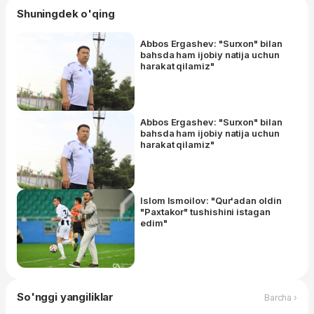
Shuningdek o'qing
Abbos Ergashev: "Surxon" bilan
bahsda ham ijobiy natija uchun
harakat qilamiz"
Abbos Ergashev: "Surxon" bilan
bahsda ham ijobiy natija uchun
harakat qilamiz"
Islom Ismoilov: "Qur'adan oldin
"Paxtakor" tushishini istagan
edim"
So'nggi yangiliklar
Barcha ›