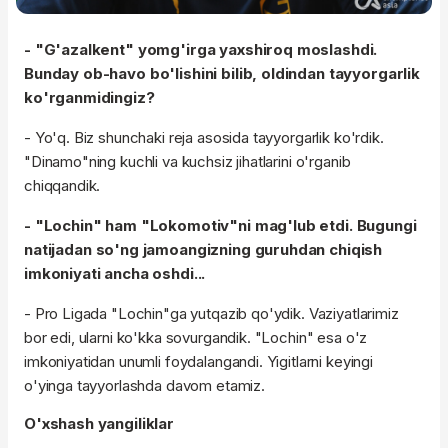
- "G'azalkent" yomg'irga yaxshiroq moslashdi.
Bunday ob-havo bo'lishini bilib, oldindan tayyorgarlik
ko'rganmidingiz?
- Yo'q. Biz shunchaki reja asosida tayyorgarlik ko'rdik.
"Dinamo"ning kuchli va kuchsiz jihatlarini o'rganib
chiqqandik.
- "Lochin" ham "Lokomotiv"ni mag'lub etdi. Bugungi
natijadan so'ng jamoangizning guruhdan chiqish
imkoniyati ancha oshdi...
- Pro Ligada "Lochin"ga yutqazib qo'ydik. Vaziyatlarimiz
bor edi, ularni ko'kka sovurgandik. "Lochin" esa o'z
imkoniyatidan unumli foydalangandi. Yigitlarni keyingi
o'yinga tayyorlashda davom etamiz.
O'xshash yangiliklar