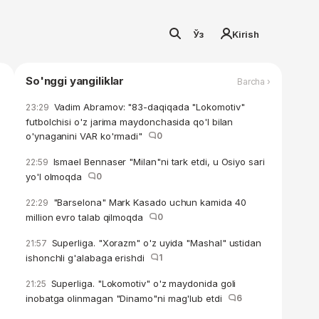
Ўз
Kirish
So'nggi yangiliklar
Barcha ›
Vadim Abramov: "83-daqiqada "Lokomotiv"
23:29
futbolchisi o'z jarima maydonchasida qo'l bilan
o'ynaganini VAR ko'rmadi"
0
Ismael Bennaser "Milan"ni tark etdi, u Osiyo sari
22:59
yo'l olmoqda
0
"Barselona" Mark Kasado uchun kamida 40
22:29
million evro talab qilmoqda
0
Superliga. "Xorazm" o'z uyida "Mashal" ustidan
21:57
ishonchli g'alabaga erishdi
1
Superliga. "Lokomotiv" o'z maydonida goli
21:25
inobatga olinmagan "Dinamo"ni mag'lub etdi
6