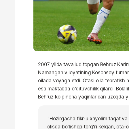
2007 yilda tavallud topgan Behruz Karim
Namangan viloyatining Kosonsoy tuma
oilada voyaga etdi. Otasi oila tebratish 
esa maktabda o'qituvchilik qilardi. Bola
Behruz ko'pincha yaqinlaridan uzoqda y
"Hozirgacha fikr-u xayolim faqat va
olisda bo'lishga to'g'ri kelgan, ota