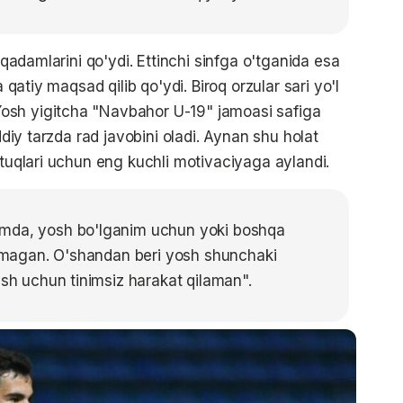
k qadamlarini qo'ydi. Ettinchi sinfga o'tganida esa
a qatiy maqsad qilib qo'ydi. Biroq orzular sari yo'l
osh yigitcha "Navbahor U-19" jamoasi safiga
iddiy tarzda rad javobini oladi. Aynan shu holat
utuqlari uchun eng kuchli motivaciyaga aylandi.
imda, yosh bo'lganim uchun yoki boshqa
ashmagan. O'shandan beri yosh shunchaki
ash uchun tinimsiz harakat qilaman".