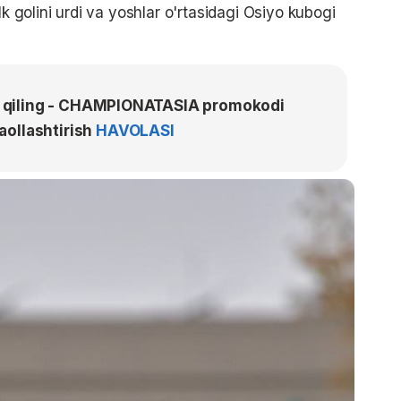
lk golini urdi va yoshlar o'rtasidagi Osiyo kubogi
a qiling - CHAMPIONATASIA promokodi
aollashtirish
HAVOLASI