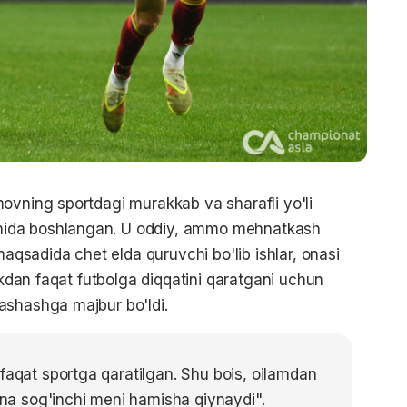
ovning sportdagi murakkab va sharafli yo'li
nida boshlangan. U oddiy, ammo mehnatkash
maqsadida chet elda quruvchi bo'lib ishlar, onasi
likdan faqat futbolga diqqatini qaratgani uchun
ashashga majbur bo'ldi.
 faqat sportga qaratilgan. Shu bois, oilamdan
-ona sog'inchi meni hamisha qiynaydi".