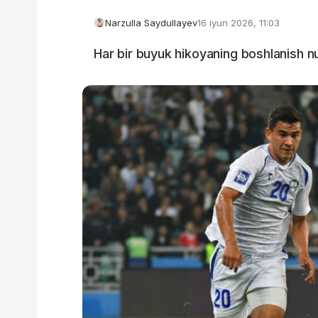
Narzulla Saydullayev
16 iyun 2026, 11:03
Har bir buyuk hikoyaning boshlanish nu