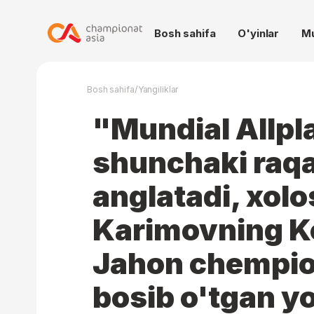
Bosh sahifa
O'yinlar
M
/
Bosh sahifa
Yangiliklar
"Mundial Allpla
shunchaki raq
anglatadi, xolo
Karimovning 
Jahon chempio
bosib o'tgan yo