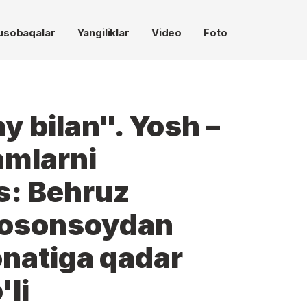
usobaqalar
Yangiliklar
Video
Foto
y bilan". Yosh –
amlarni
s: Behruz
Kosonsoydan
natiga qadar
'li