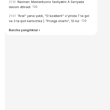
Rasman: Mastantuono faoliyatini A Seriyada
21:10
davom ettiradi
0
"Aral" yana yutdi, "G'azalkent" o'yinida 7 ta gol
21:01
va 3 ta qizil kartochka | "Proliga sharhi", 13-tur
0
Barcha yangiliklar ›