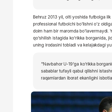
Behruz 2013 yil, olti yoshida futbolga il
professional futbolchi bo'lishni o'z oldig
doim ham bir maromda bo'lavermaydi. Y
qo'shilish istagida ko'rikka borganida, j
uning irodasini tobladi va kelajakdagi y
"Navbahor U-19'ga ko'rikka borgan
sabablar tufayli qabul qilishni ist
raqamlardan iborat ekanligini isbotl