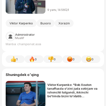
9 yanv, 14:56
1
Viktor Karpenko
Buxoro
Xorazm
Administrator
Muallif
Manba: championat.asia
1
0
0
0
0
Shuningdek o'qing
Viktor Karpenko: "Bob Xouton
tanaffusda o'zini juda xotirjam va
ishonchli tutgandi, ikkinchi
bo'limda bizni to'xtatib
bo'lmasdi"