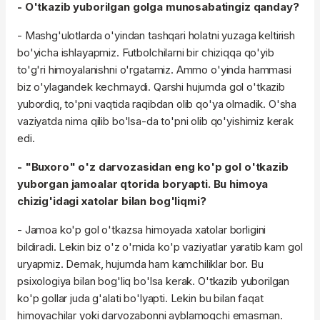
- O'tkazib yuborilgan golga munosabatingiz qanday?
- Mashg'ulotlarda o'yindan tashqari holatni yuzaga keltirish
bo'yicha ishlayapmiz. Futbolchilarni bir chiziqqa qo'yib
to'g'ri himoyalanishni o'rgatamiz. Ammo o'yinda hammasi
biz o'ylagandek kechmaydi. Qarshi hujumda gol o'tkazib
yubordiq, to'pni vaqtida raqibdan olib qo'ya olmadik. O'sha
vaziyatda nima qilib bo'lsa-da to'pni olib qo'yishimiz kerak
edi.
- "Buxoro" o'z darvozasidan eng ko'p gol o'tkazib
yuborgan jamoalar qtorida boryapti. Bu himoya
chizig'idagi xatolar bilan bog'liqmi?
- Jamoa ko'p gol o'tkazsa himoyada xatolar borligini
bildiradi. Lekin biz o'z o'rnida ko'p vaziyatlar yaratib kam gol
uryapmiz. Demak, hujumda ham kamchiliklar bor. Bu
psixologiya bilan bog'liq bo'lsa kerak. O'tkazib yuborilgan
ko'p gollar juda g'alati bo'lyapti. Lekin bu bilan faqat
himoyachilar yoki darvozabonni ayblamoqchi emasman.