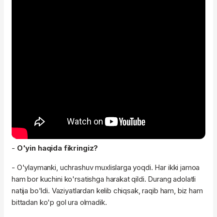
-
O'yin haqida fikringiz?
- O'ylaymanki, uchrashuv muxlislarga yoqdi. Har ikki jamoa
ham bor kuchini ko'rsatishga harakat qildi. Durang adolatli
natija bo'ldi. Vaziyatlardan kelib chiqsak, raqib ham, biz ham
bittadan ko'p gol ura olmadik.