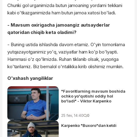
Chunki gol urganimizda butun jamoaning yordami tekkani
kabi o'tkazganimizda ham butun jamoa xatosi bo'ladi.
- Mavsum oxirigacha jamoangiz autsayderlar
qatoridan chiqib keta oladimi?
- Buning ustida ishlashda davom etamiz. O'yin tomonlama
yutqazayotganimiz yo'q, vaziyatlar ham ko'p bo'lyapti.
Hammasi o'z qo'limizda. Ruhan tiklanib olsak, yuqoriga
ko'tarilamiz. Biz bemalol o'ntalikka kirib olishimiz mumkin.
O'xshash yangiliklar
"Favoritlarning mavsum boshida
ochko yo'qotishi oddiy hol
bo'ladi" - Viktor Karpenko
25 fev, 14:40
0
Karpenko "Buxoro"dan ketdi