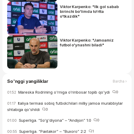
Viktor Karpenko: "Ilk gol sabab
birinchi bo'limda to'rtta
o'tkazdik"
Viktor Karpenko: "Jamoamiz
futbol o'ynashni biladi"
So'nggi yangiliklar
Barcha ›
Mareska Rodrining o'rniga o'rinbosar topib qo'ydi
0
01:52
Italiya termasi sobiq futbolchilari milliy jamoa murabbiylar
01:17
shtabiga qo'shildi
0
Superliga. “So'g'diyona” – “Andijon” 1:0
0
01:00
Superliga. “Paxtakor” – “Buxoro” 2:2
1
00:55