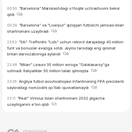
"Barselona" Marokashdagi o'rtoqlik uchrashuvini bekor
00:50
qildi
0
"Barselona" va "Liverpul" qiziqqan futbolchi jamoasi bilan
00:29
shartnomani uzaytiradi
0
"Siti" Traffordni "Lids" uchun rekord darajadagi 40 million
23:53
funt va bonuslar evaziga sotdi. Jeyms tarixdagi eng qimmat
britan darvozaboniga aylandi
0
"Milan" Leauni 35 million evroga "Galatasaroy"ga
23:48
sotmadi. Italiyaliklar 50 million talab qilmoqda
0
Angliya futbol assotsiatsiyasi Infantinoning FIFA prezidenti
23:26
saylovidagi nomzodini qo'llab-quvvatlamaydi
0
"Real" Vinisius bilan shartnomani 2032 yilgacha
23:11
uzaytirganini e'lon qildi
1