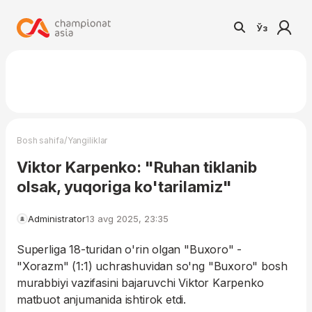
Ўз
/
Bosh sahifa
Yangiliklar
Viktor Karpenko: "Ruhan tiklanib
olsak, yuqoriga ko'tarilamiz"
Administrator
13 avg 2025, 23:35
Superliga 18-turidan o'rin olgan "Buxoro" -
"Xorazm" (1:1) uchrashuvidan so'ng "Buxoro" bosh
murabbiyi vazifasini bajaruvchi Viktor Karpenko
matbuot anjumanida ishtirok etdi.