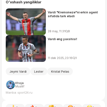
O'xshash yangiliklar
Vardi "Kremoneze"ni erkin agent
sifatida tark etadi
28 may, 11:31
0
Vardi eng yaxshisi!
11 dek 2025, 23:16
1
Jeymi Vardi
Lester
Kristal Pelas
Khoja
Muallif
Manba: sport24.ru