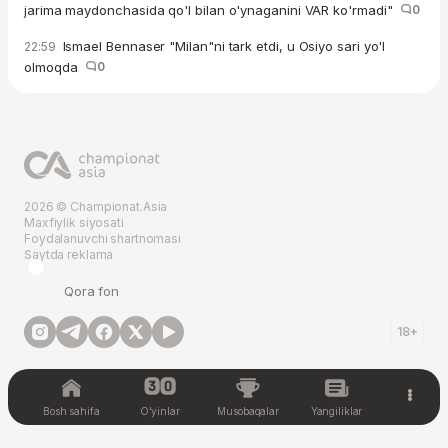
jarima maydonchasida qo'l bilan o'ynaganini VAR ko'rmadi"
0
Ismael Bennaser "Milan"ni tark etdi, u Osiyo sari yo'l
22:59
olmoqda
0
2026 © Championat.Asia
Maxfiylik siyosati
Foydalanuvchi shartnomasi
Saytda reklama
Qora fon
18+
Bosh sahifa
O'yinlar
Musobaqalar
Yangiliklar