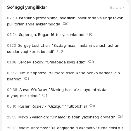
So'nggi yangiliklar
Barcha ›
Infantino jazmanining lavozimini oshirishda va unga tovon
07:50
puli to'lanishda ayblanmoqda
0
Superliga. Bugun 16-tur yakunlanadi
0
07:24
Sergey Lushchan: "Bizdagi muammolarni sanash uchun
01:23
soatlar vaqt kerak bo'ladi"
0
Sergey Tokov: "G'alabaga loyiq edik"
0
01:08
Timur Kapadze: "Surxon" osonlikcha ochko bermasligini
00:57
bilardik"
1
Anvar G'ofurov: "Bizning ham o'z maydonimizda
00:38
o'ynagimiz keladi"
1
Ruslan Roziev - "Qizilqum" futbolchisi!
0
00:10
Mirko Yyelichich: "Dinamo" bizdan yaxshiroq o'ynadi"
2
23:55
Vadim Abramov: "83-daqiqada "Lokomotiv" futbolchisi o'z
23:29