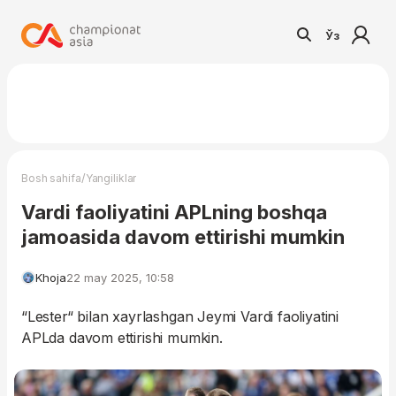
Ўз
/
Bosh sahifa
Yangiliklar
Vardi faoliyatini APLning boshqa
jamoasida davom ettirishi mumkin
Khoja
22 may 2025, 10:58
“Lester“ bilan xayrlashgan Jeymi Vardi faoliyatini
APLda davom ettirishi mumkin.