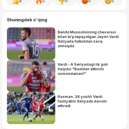
8
0
0
0
0
Shuningdek o'qing
Benito Mussolinining chevarasi
bilan to'p tepayotgan Jeymi Vardi
Italiyada futboldan zavq
olmoqda
Vardi - A Seriyadagi ilk goli
haqida: "Baxtdan ettinchi
osmondaman!"
Rasman. 38 yoshli Vardi
faoliyatini Italiyada davom
ettiradi