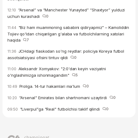
“Arsenal” va “Manchester Yunayted” “Shaxtyor” yulduzi
12:10
uchun kurashadi
0
"Biz ham muammoning sababini qidiryapmiz" – Kamoliddin
11:44
Tojiev qo'ldan chiqarilgan g'alaba va futbolchilarning xatolari
haqida
7
JCHdagi fiaskodan so'ng reydlar: policiya Koreya futbol
11:36
assotsiatsiyasi ofisini tintuv qildi
0
Aleksandr Xomyakov: "2:0'dan keyin vaziyatni
11:00
o'nglashimizga ishonmagandim"
5
Proliga. 14-tur hakamlari ma'lum
0
10:49
"Arsenal" Emirates bilan shartnomani uzaytirdi
0
10:20
"Liverpul"ga "Real" futbolchisi taklif qilindi
0
09:50