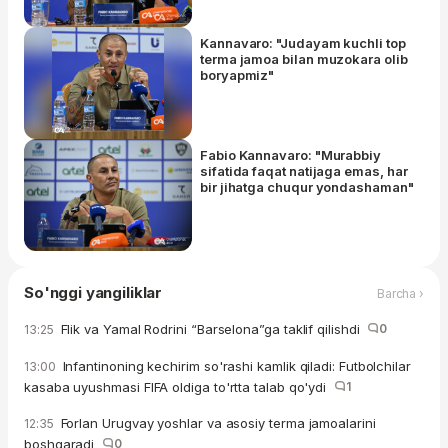
Kannavaro: "Judayam kuchli top
terma jamoa bilan muzokara olib
boryapmiz"
Fabio Kannavaro: "Murabbiy
sifatida faqat natijaga emas, har
bir jihatga chuqur yondashaman"
So'nggi yangiliklar
Barcha ›
Flik va Yamal Rodrini “Barselona”ga taklif qilishdi
0
13:25
Infantinoning kechirim so'rashi kamlik qiladi: Futbolchilar
13:00
kasaba uyushmasi FIFA oldiga to'rtta talab qo'ydi
1
Forlan Urugvay yoshlar va asosiy terma jamoalarini
12:35
boshqaradi
0