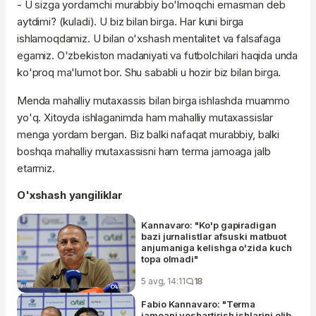
- U sizga yordamchi murabbiy bo'lmoqchi emasman deb
aytdimi? (kuladi). U biz bilan birga. Har kuni birga
ishlamoqdamiz. U bilan o'xshash mentalitet va falsafaga
egamiz. O'zbekiston madaniyati va futbolchilari haqida unda
ko'proq ma'lumot bor. Shu sababli u hozir biz bilan birga.
Menda mahalliy mutaxassis bilan birga ishlashda muammo
yo'q. Xitoyda ishlaganimda ham mahalliy mutaxassislar
menga yordam bergan. Biz balki nafaqat murabbiy, balki
boshqa mahalliy mutaxassisni ham terma jamoaga jalb
etarmiz.
O'xshash yangiliklar
Kannavaro: "Ko'p gapiradigan
bazi jurnalistlar afsuski matbuot
anjumaniga kelishga o'zida kuch
topa olmadi"
5 avg, 14:11
18
Fabio Kannavaro: "Terma
jamoani yoshartirish ishlarini olib