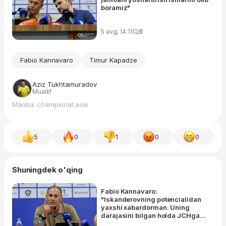
boramiz"
5 avg, 14:11
8
Fabio Kannavaro
Timur Kapadze
Aziz Tukhtamuradov
Muallif
Manba: championat.asia
5
0
1
0
0
Shuningdek o'qing
Fabio Kannavaro:
"Iskanderovning potencialidan
yaxshi xabardorman. Uning
darajasini bilgan holda JCHga
olib borganman"