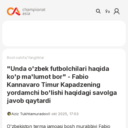
Ўз
/
Bosh sahifa
Yangiliklar
"Unda o'zbek futbolchilari haqida
ko'p ma'lumot bor" - Fabio
Kannavaro Timur Kapadzening
yordamchi bo'lishi haqidagi savolga
javob qaytardi
Aziz Tukhtamuradov
8 okt 2025, 17:03
O'zbekiston terma jamoasi bosh murabbiyi Fabio