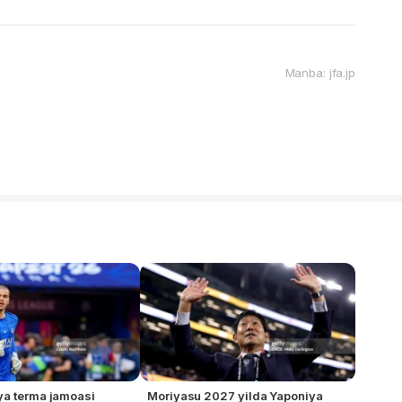
Manba: jfa.jp
ya terma jamoasi
Moriyasu 2027 yilda Yaponiya