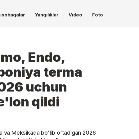
usobaqalar
Yangiliklar
Video
Foto
omo, Endo,
poniya terma
026 uchun
'lon qildi
 va Meksikada bo'lib o'tadigan 2026