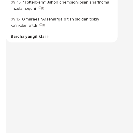
"Tottenxem" Jahon chempioni bilan shartnoma
09:45
imzolamoqchi
0
Gimaraes "Arsenal"ga o'tish oldidan tibbiy
09:15
ko'rikdan o'tdi
0
Barcha yangiliklar ›