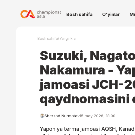
Bosh sahifa
O'yinlar
M
/
Bosh sahifa
Yangiliklar
Suzuki, Nagat
Nakamura - Ya
jamoasi JCH-2
qaydnomasini e
Sherzod Nurmatov
15 may 2026, 18:00
Yaponiya terma jamoasi AQSH, Kanada