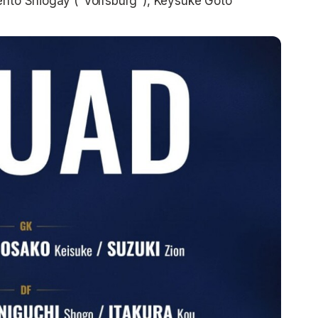
Kento Shiogay ("Volfsburg"), Keysuke Goto