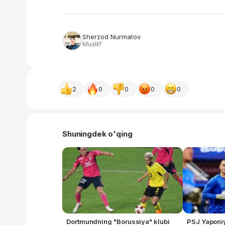
Sherzod Nurmatov
Muallif
2
0
0
0
0
Shuningdek o'qing
Dortmundning "Borussiya" klubi
PSJ Yaponi