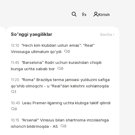
Ўз
Kirish
So'nggi yangiliklar
Barcha ›
“Hech kim klubdan ustun emas”: “Real”
12:10
Vinisiusga ultimatum qo'ydi
0
“Barselona” Rodri uchun kurashdan chiqdi:
11:45
bunga uchta sabab bor
0
"Roma" Braziliya terma jamoasi yulduzini safiga
11:20
qo'shib olmoqchi - u "Real"dan ketishni xohlamoqda
1
Leau Premer-liganing uchta klubiga taklif qilindi
10:45
0
"Arsenal" Vinisius bilan shartnoma imzolashiga
10:15
ishonch bildirmoqda - AS
0