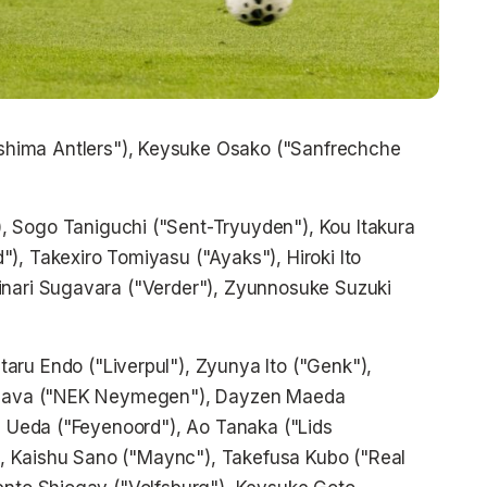
shima Antlers"), Keysuke Osako ("Sanfrechche
, Sogo Taniguchi ("Sent-Tryuyden"), Kou Itakura
), Takexiro Tomiyasu ("Ayaks"), Hiroki Ito
inari Sugavara ("Verder"), Zyunnosuke Suzuki
ataru Endo ("Liverpul"), Zyunya Ito ("Genk"),
i Ogava ("NEK Neymegen"), Dayzen Maeda
se Ueda ("Feyenoord"), Ao Tanaka ("Lids
 Kaishu Sano ("Maync"), Takefusa Kubo ("Real