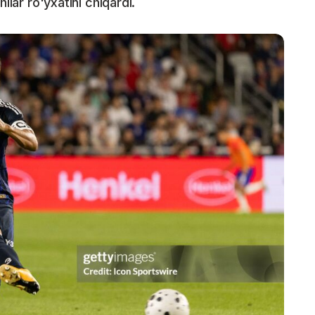
ilar ro'yxatini chiqardi.