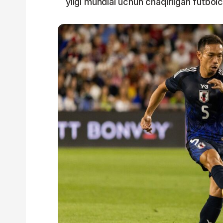
yilgi mundial uchun chaqirilgan futbolch