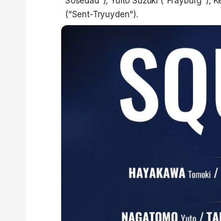
Sosedad"), Yuito Suzuki ("Frayburg"), 
("Sent-Tryuyden").