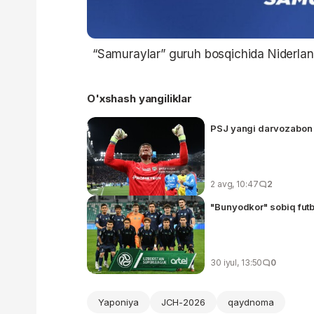
“Samuraylar” guruh bosqichida Niderland
O'xshash yangiliklar
PSJ yangi darvozabon 
2 avg, 10:47
2
"Bunyodkor" sobiq futbo
30 iyul, 13:50
0
Yaponiya
JCH-2026
qaydnoma