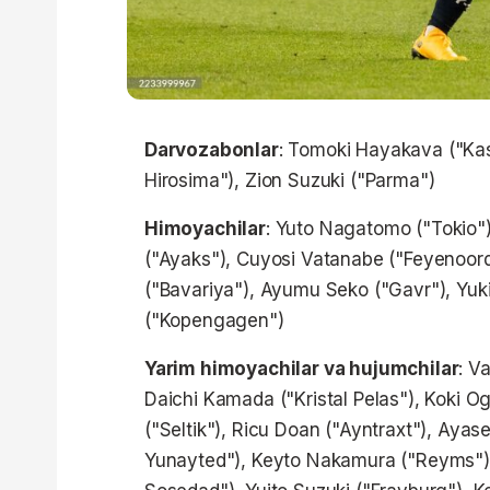
Darvozabonlar
: Tomoki Hayakava ("Ka
Hirosima"), Zion Suzuki ("Parma")
Himoyachilar
: Yuto Nagatomo ("Tokio")
("Ayaks"), Cuyosi Vatanabe ("Feyenoord"
("Bavariya"), Ayumu Seko ("Gavr"), Yuk
("Kopengagen")
Yarim himoyachilar va hujumchilar
: V
Daichi Kamada ("Kristal Pelas"), Kok
("Seltik"), Ricu Doan ("Ayntraxt"), Aya
Yunayted"), Keyto Nakamura ("Reyms"),