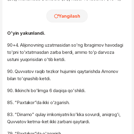
Yangilash
O'yin yakunlandi.
90+4. Alijonovning uzatmasidan so'ng Ibragimov havodagi
to'pni to'xtatmasdan zarba berdi, ammo to'p darvoza
ustuni yuqorisidan o'tib ketdi.
90. Quvvatov raqib tezkor hujumini qaytarishda Amonov
bilan to'qnashib ketdi.
90. Ikkinchi bo'limga 6 daqiqa qo'shildi.
85. “Paxtakor”da ikki o'zgarish.
83. “Dinamo” qulay imkoniyatni ko'kka sovurdi, aniqrog'i,
Quvvatov ketma-ket ikki zarbani qaytardi.
79. “Paxtakor”da o'zgarish.