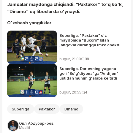
Jamoalar maydonga chiqishdi. “Paxtakor” to'q ko'k,
“Dinamo” oq liboslarda o'ynaydi.
O'xshash yangiliklar
Superliga. "Paxtakor" o'z
maydonida "Buxoro" bilan
jangovar durangga imzo chekdi
bugun, 21:00
39
Superliga. Dorievning yagona
goli "So'g'diyona"ga "Andijon"
ustidan muhim g'alaba keltirdi
bugun, 20:55
4
Superliga
Paxtakor
Dinamo
Оқил Абдубарноев
Muallif