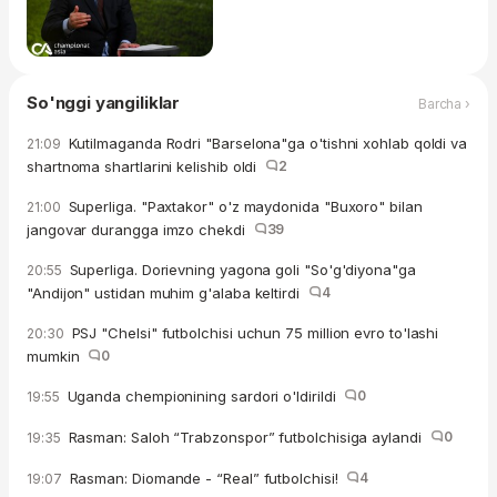
So'nggi yangiliklar
Barcha ›
Kutilmaganda Rodri "Barselona"ga o'tishni xohlab qoldi va
21:09
shartnoma shartlarini kelishib oldi
2
Superliga. "Paxtakor" o'z maydonida "Buxoro" bilan
21:00
jangovar durangga imzo chekdi
39
Superliga. Dorievning yagona goli "So'g'diyona"ga
20:55
"Andijon" ustidan muhim g'alaba keltirdi
4
PSJ "Chelsi" futbolchisi uchun 75 million evro to'lashi
20:30
mumkin
0
Uganda chempionining sardori o'ldirildi
0
19:55
Rasman: Saloh “Trabzonspor” futbolchisiga aylandi
0
19:35
Rasman: Diomande - “Real” futbolchisi!
4
19:07