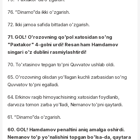
76. “Dinamo”da ikki o'zgarish.
72. Ikki jamoa safida bittadan o'zgarish.
71. GOL! O'rozovning qo'pol xatosidan so'ng
"Paxtakor" 4-golni urdi! Resan ham Hamdamov
singari o'z dublini rasmiylashtirdi!
70. To'xtasinov tepgan to'pni Quvvatov ushlab oldi.
65. O'rozovning olisdan yo'llagan kuchli zarbasidan so'ng
Quvvatov to'pni egalladi.
64. Erkinov raqib himoyachisining xatosidan foydlanib,
darvoza tomon zarba yo'lladi, Nemanov to'pni qaytardi.
61. “Dinamo”da o'zgarish.
60. GOL! Hamdamov penaltini aniq amalga oshirdi.
Nemanov to'p yo'nalishini topgan bo'lsa-da, qaytara