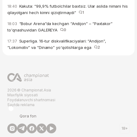
Kakuta: “99,9% futbolchilar baxtsiz. Ular aslida nimani his
18:40
qilayotgani hech kimni qiziqtirmaydi”
1
“Bobur Arena”da kechgan “Andijon” – “Paxtakor”
18:03
to'qnashuvidan GALEREYA
0
Superliga. 16-tur diskvalifikaciyalari: “Andijon”,
17:37
“Lokomotiv” va “Dinamo” yo'qotishlarga ega
2
2026 © Championat.Asia
Maxfiylik siyosati
Foydalanuvchi shartnomasi
Saytda reklama
Qora fon
18+