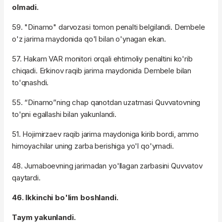
olmadi.
59. "Dinamo" darvozasi tomon penalti belgilandi. Dembele
o'z jarima maydonida qo'l bilan o'ynagan ekan.
57. Hakam VAR monitori orqali ehtimoliy penaltini ko'rib
chiqadi. Erkinov raqib jarima maydonida Dembele bilan
to'qnashdi.
55. “Dinamo”ning chap qanotdan uzatmasi Quvvatovning
to'pni egallashi bilan yakunlandi.
51. Hojimirzaev raqib jarima maydoniga kirib bordi, ammo
himoyachilar uning zarba berishiga yo'l qo'ymadi.
48. Jumaboevning jarimadan yo'llagan zarbasini Quvvatov
qaytardi.
46. Ikkinchi bo'lim boshlandi.
Taym yakunlandi.