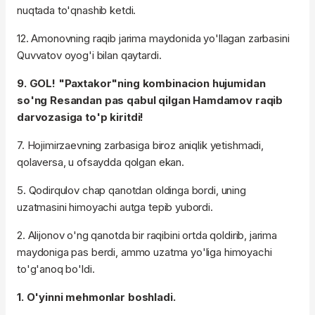
nuqtada to'qnashib ketdi.
12. Amonovning raqib jarima maydonida yo'llagan zarbasini
Quvvatov oyog'i bilan qaytardi.
9. GOL! "Paxtakor"ning kombinacion hujumidan
so'ng Resandan pas qabul qilgan Hamdamov raqib
darvozasiga to'p kiritdi!
7. Hojimirzaevning zarbasiga biroz aniqlik yetishmadi,
qolaversa, u ofsaydda qolgan ekan.
5. Qodirqulov chap qanotdan oldinga bordi, uning
uzatmasini himoyachi autga tepib yubordi.
2. Alijonov o'ng qanotda bir raqibini ortda qoldirib, jarima
maydoniga pas berdi, ammo uzatma yo'liga himoyachi
to'g'anoq bo'ldi.
1. O'yinni mehmonlar boshladi.