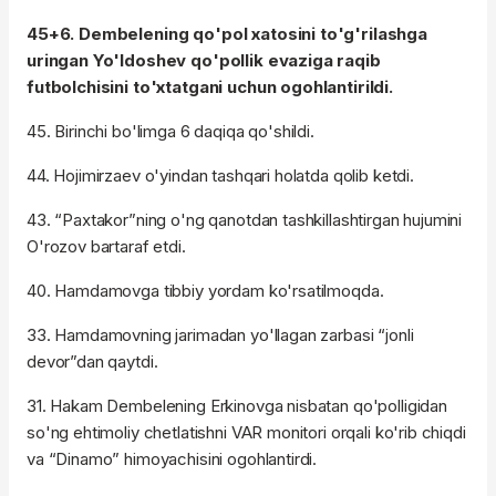
45+6. Dembelening qo'pol xatosini to'g'rilashga
uringan Yo'ldoshev qo'pollik evaziga raqib
futbolchisini to'xtatgani uchun ogohlantirildi.
45. Birinchi bo'limga 6 daqiqa qo'shildi.
44. Hojimirzaev o'yindan tashqari holatda qolib ketdi.
43. “Paxtakor”ning o'ng qanotdan tashkillashtirgan hujumini
O'rozov bartaraf etdi.
40. Hamdamovga tibbiy yordam ko'rsatilmoqda.
33. Hamdamovning jarimadan yo'llagan zarbasi “jonli
devor”dan qaytdi.
31. Hakam Dembelening Erkinovga nisbatan qo'polligidan
so'ng ehtimoliy chetlatishni VAR monitori orqali ko'rib chiqdi
va “Dinamo” himoyachisini ogohlantirdi.