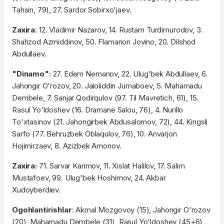
Tahsin, 79), 27. Sardor Sobirxo'jaev.
Zaxira
: 12. Vladimir Nazarov, 14. Rustam Turdimurodov, 3.
Shahzod Azmiddinov, 50. Flamarion Jovino, 20. Dilshod
Abdullaev.
"Dinamo":
27. Edem Nemanov, 22. Ulug'bek Abdullaev, 6.
Jahongir O'rozov, 20. Jaloliddin Jumaboev, 5. Mahamadu
Dembele, 7. Sanjar Qodirqulov (97. Til Mavretich, 61), 15.
Rasul Yo'ldoshev (16. Dramane Salou, 76), 4. Nurillo
To'xtasinov (21. Jahongirbek Abdusalomov, 72), 44. Kingsli
Sarfo (77. Behruzbek Oblaqulov, 76), 10. Anvarjon
Hojimirzaev, 8. Azizbek Amonov.
Zaxira:
71. Sarvar Karimov, 11. Xislat Halilov, 17. Salim
Mustafoev, 99. Ulug'bek Hoshimov, 24. Akbar
Xudoyberdiev.
Ogohlantirishlar
: Akmal Mozgovoy (15), Jahongir O'rozov
(20), Mahamadu Dembele (31), Rasul Yo'ldoshev (45+6)