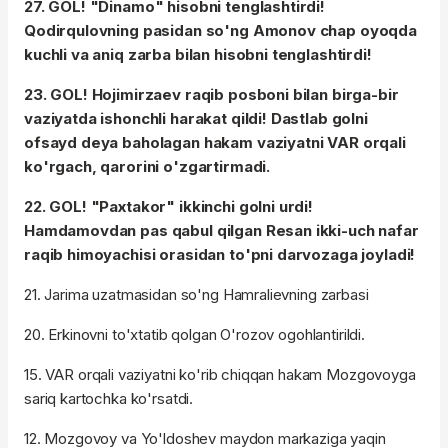
27. GOL! "Dinamo" hisobni tenglashtirdi!
Qodirqulovning pasidan so'ng Amonov chap oyoqda
kuchli va aniq zarba bilan hisobni tenglashtirdi!
23. GOL! Hojimirzaev raqib posboni bilan birga-bir
vaziyatda ishonchli harakat qildi! Dastlab golni
ofsayd deya baholagan hakam vaziyatni VAR orqali
ko'rgach, qarorini o'zgartirmadi.
22. GOL! "Paxtakor" ikkinchi golni urdi!
Hamdamovdan pas qabul qilgan Resan ikki-uch nafar
raqib himoyachisi orasidan to'pni darvozaga joyladi!
21. Jarima uzatmasidan so'ng Hamralievning zarbasi
20. Erkinovni to'xtatib qolgan O'rozov ogohlantirildi.
15. VAR orqali vaziyatni ko'rib chiqqan hakam Mozgovoyga
sariq kartochka ko'rsatdi.
12. Mozgovoy va Yo'ldoshev maydon markaziga yaqin