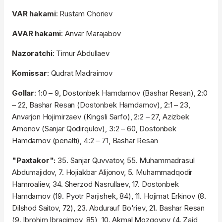
VAR hakami
: Rustam Choriev
AVAR hakami
: Anvar Marajabov
Nazoratchi
: Timur Abdullaev
Komissar
: Qudrat Madraimov
Gollar
: 1:0 – 9, Dostonbek Hamdamov (Bashar Resan), 2:0
– 22, Bashar Resan (Dostonbek Hamdamov), 2:1 – 23,
Anvarjon Hojimirzaev (Kingsli Sarfo), 2:2 – 27, Azizbek
Amonov (Sanjar Qodirqulov), 3:2 – 60, Dostonbek
Hamdamov (penalti), 4:2 – 71, Bashar Resan
"Paxtakor":
35. Sanjar Quvvatov, 55. Muhammadrasul
Abdumajidov, 7. Hojiakbar Alijonov, 5. Muhammadqodir
Hamroaliev, 34. Sherzod Nasrullaev, 17. Dostonbek
Hamdamov (19. Pyotr Parjishek, 84), 11. Hojimat Erkinov (8.
Dilshod Saitov, 72), 23. Abdurauf Bo'riev, 21. Bashar Resan
(9. Ibrohim Ibragimov, 85), 10. Akmal Mozgovoy (4. Zaid