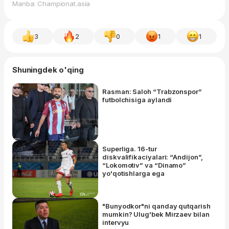
Manba: Championat.asia
3
2
0
1
1
Shuningdek o'qing
Rasman: Saloh “Trabzonspor”
futbolchisiga aylandi
Superliga. 16-tur
diskvalifikaciyalari: “Andijon”,
“Lokomotiv” va “Dinamo”
yo'qotishlarga ega
"Bunyodkor"ni qanday qutqarish
mumkin? Ulug'bek Mirzaev bilan
intervyu