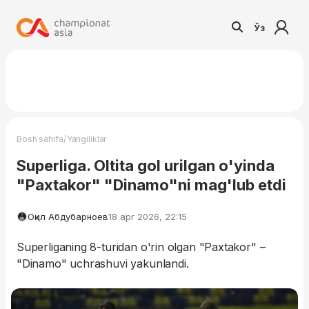
Ўз
/
Bosh sahifa
Yangiliklar
Superliga. Oltita gol urilgan o'yinda
"Paxtakor" "Dinamo"ni mag'lub etdi
Оқил Абдубарноев
18 apr 2026, 22:15
Superliganing 8-turidan o'rin olgan "Paxtakor" –
"Dinamo" uchrashuvi yakunlandi.