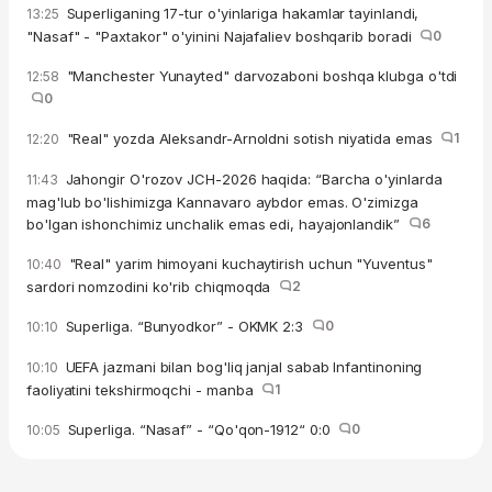
Superliganing 17-tur o'yinlariga hakamlar tayinlandi,
13:25
"Nasaf" - "Paxtakor" o'yinini Najafaliev boshqarib boradi
0
"Manchester Yunayted" darvozaboni boshqa klubga o'tdi
12:58
0
"Real" yozda Aleksandr-Arnoldni sotish niyatida emas
1
12:20
Jahongir O'rozov JCH-2026 haqida: “Barcha o'yinlarda
11:43
mag'lub bo'lishimizga Kannavaro aybdor emas. O'zimizga
bo'lgan ishonchimiz unchalik emas edi, hayajonlandik”
6
"Real" yarim himoyani kuchaytirish uchun "Yuventus"
10:40
sardori nomzodini ko'rib chiqmoqda
2
Superliga. “Bunyodkor” - OKMK 2:3
0
10:10
UEFA jazmani bilan bog'liq janjal sabab Infantinoning
10:10
faoliyatini tekshirmoqchi - manba
1
Superliga. “Nasaf” - “Qo'qon-1912“ 0:0
0
10:05