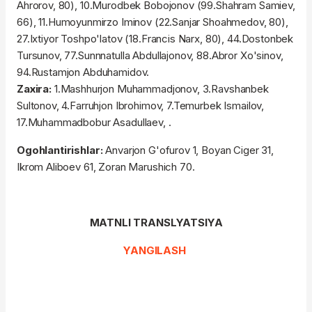
Ahrorov, 80), 10.Murodbek Bobojonov (99.Shahram Samiev,
66), 11.Humoyunmirzo Iminov (22.Sanjar Shoahmedov, 80),
27.Ixtiyor Toshpo'latov (18.Francis Narx, 80), 44.Dostonbek
Tursunov, 77.Sunnnatulla Abdullajonov, 88.Abror Xo'sinov,
94.Rustamjon Abduhamidov.
Zaxira:
1.Mashhurjon Muhammadjonov, 3.Ravshanbek
Sultonov, 4.Farruhjon Ibrohimov, 7.Temurbek Ismailov,
17.Muhammadbobur Asadullaev, .
Ogohlantirishlar:
Anvarjon G'ofurov 1, Boyan Ciger 31,
Ikrom Aliboev 61, Zoran Marushich 70.
MATNLI TRANSLYATSIYA
YANGILASH