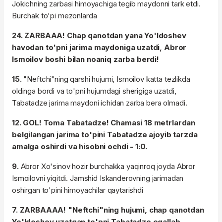
Jokichning zarbasi himoyachiga tegib maydonni tark etdi.
Burchak to'pi mezonlarda
24. ZARBAAA! Chap qanotdan yana Yo'ldoshev
havodan to'pni jarima maydoniga uzatdi, Abror
Ismoilov boshi bilan noaniq zarba berdi!
15.
"Neftchi"ning qarshi hujumi, Ismoilov katta tezlikda
oldinga bordi va to'pni hujumdagi sherigiga uzatdi,
Tabatadze jarima maydoni ichidan zarba bera olmadi.
12. GOL! Toma Tabatadze! Chamasi 18 metrlardan
belgilangan jarima to'pini Tabatadze ajoyib tarzda
amalga oshirdi va hisobni ochdi - 1:0.
9.
Abror Xo'sinov hozir burchakka yaqinroq joyda Abror
Ismoilovni yiqitdi. Jamshid Iskanderovning jarimadan
oshirgan to'pini himoyachilar qaytarishdi
7. ZARBAAAA! "Neftchi"ning hujumi, chap qanotdan
Yo'ldoshev uzatgan to'pni Tabatadze egallab