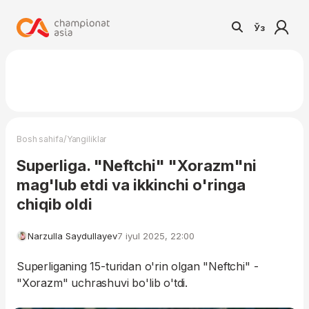
Ўз
/
Bosh sahifa
Yangiliklar
Superliga. "Neftchi" "Xorazm"ni
mag'lub etdi va ikkinchi o'ringa
chiqib oldi
Narzulla Saydullayev
7 iyul 2025, 22:00
Superliganing 15-turidan o'rin olgan "Neftchi" -
"Xorazm" uchrashuvi bo'lib o'tdi.