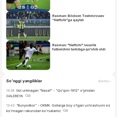
Rasman: Bilolxon Toshmirzaev
“Neftchi”ga qaytdi
Rasman: "Neftchi" ivuarlik
futbolchini tarkibga qo'shib oldi
So'nggi yangiliklar
Barcha ›
Gol urilmagan "Nasaf" - "Qo'qon-1912" o'yinidan
14:28
GALEREYA
0
“Bunyodkor” - OKMK. Gollarga boy o'tgan uchrashuvni siz
13:43
ko'rmagan rakursdan ko'rsatamiz
0