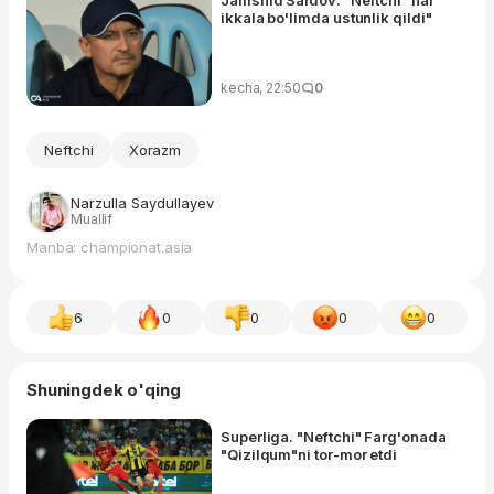
Jamshid Saidov: "Neftchi" har
ikkala bo'limda ustunlik qildi"
kecha, 22:50
0
Neftchi
Xorazm
Narzulla Saydullayev
Muallif
Manba: championat.asia
6
0
0
0
0
Shuningdek o'qing
Superliga. "Neftchi" Farg'onada
"Qizilqum"ni tor-mor etdi