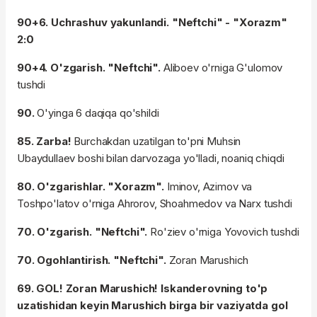
90+6. Uchrashuv yakunlandi. "Neftchi" - "Xorazm"
2:0
90+4. O'zgarish. "Neftchi".
Aliboev o'rniga G'ulomov
tushdi
90.
O'yinga 6 daqiqa qo'shildi
85. Zarba!
Burchakdan uzatilgan to'pni Muhsin
Ubaydullaev boshi bilan darvozaga yo'lladi, noaniq chiqdi
80. O'zgarishlar. "Xorazm".
Iminov, Azimov va
Toshpo'latov o'rniga Ahrorov, Shoahmedov va Narx tushdi
70. O'zgarish. "Neftchi".
Ro'ziev o'rniga Yovovich tushdi
70. Ogohlantirish. "Neftchi".
Zoran Marushich
69. GOL! Zoran Marushich! Iskanderovning to'p
uzatishidan keyin Marushich birga bir vaziyatda gol