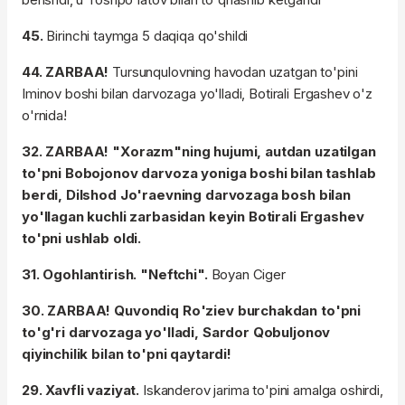
45.
Birinchi taymga 5 daqiqa qo'shildi
44. ZARBAA!
Tursunqulovning havodan uzatgan to'pini
Iminov boshi bilan darvozaga yo'lladi, Botirali Ergashev o'z
o'rnida!
32. ZARBAA! "Xorazm"ning hujumi, autdan uzatilgan
to'pni Bobojonov darvoza yoniga boshi bilan tashlab
berdi, Dilshod Jo'raevning darvozaga bosh bilan
yo'llagan kuchli zarbasidan keyin Botirali Ergashev
to'pni ushlab oldi.
31. Ogohlantirish. "Neftchi".
Boyan Ciger
30. ZARBAA! Quvondiq Ro'ziev burchakdan to'pni
to'g'ri darvozaga yo'lladi, Sardor Qobuljonov
qiyinchilik bilan to'pni qaytardi!
29. Xavfli vaziyat.
Iskanderov jarima to'pini amalga oshirdi,