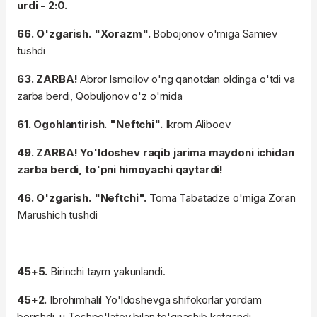
urdi - 2:0.
66. O'zgarish. "Xorazm".
Bobojonov o'rniga Samiev
tushdi
63. ZARBA!
Abror Ismoilov o'ng qanotdan oldinga o'tdi va
zarba berdi, Qobuljonov o'z o'rnida
61. Ogohlantirish. "Neftchi".
Ikrom Aliboev
49. ZARBA! Yo'ldoshev raqib jarima maydoni ichidan
zarba berdi, to'pni himoyachi qaytardi!
46. O'zgarish. "Neftchi".
Toma Tabatadze o'rniga Zoran
Marushich tushdi
45+5.
Birinchi taym yakunlandi.
45+2.
Ibrohimhalil Yo'ldoshevga shifokorlar yordam
berishdi, u Toshpo'latov bilan to'qnashib ketgandi