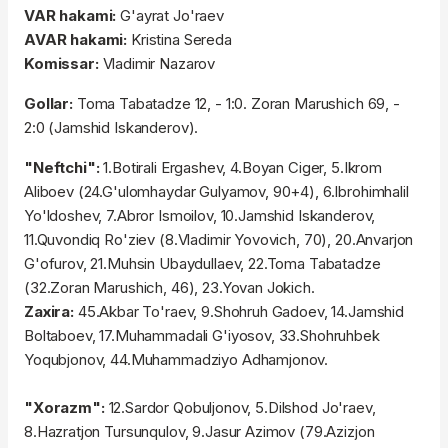
VAR hakami:
G'ayrat Jo'raev
AVAR hakami:
Kristina Sereda
Komissar:
Vladimir Nazarov
Gollar:
Toma Tabatadze 12, - 1:0. Zoran Marushich 69, -
2:0 (Jamshid Iskanderov).
"Neftchi":
1.Botirali Ergashev, 4.Boyan Ciger, 5.Ikrom
Aliboev (24.G'ulomhaydar Gulyamov, 90+4), 6.Ibrohimhalil
Yo'ldoshev, 7.Abror Ismoilov, 10.Jamshid Iskanderov,
11.Quvondiq Ro'ziev (8.Vladimir Yovovich, 70), 20.Anvarjon
G'ofurov, 21.Muhsin Ubaydullaev, 22.Toma Tabatadze
(32.Zoran Marushich, 46), 23.Yovan Jokich.
Zaxira:
45.Akbar To'raev, 9.Shohruh Gadoev, 14.Jamshid
Boltaboev, 17.Muhammadali G'iyosov, 33.Shohruhbek
Yoqubjonov, 44.Muhammadziyo Adhamjonov.
"Xorazm":
12.Sardor Qobuljonov, 5.Dilshod Jo'raev,
8.Hazratjon Tursunqulov, 9.Jasur Azimov (79.Azizjon