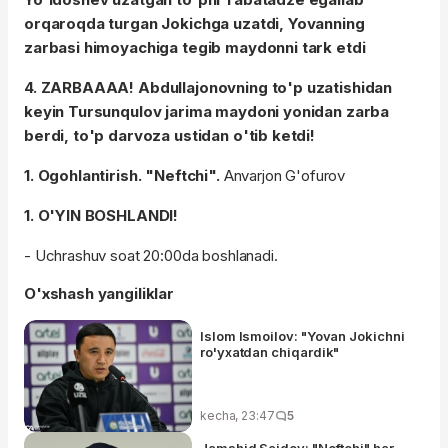
orqaroqda turgan Jokichga uzatdi, Yovanning
zarbasi himoyachiga tegib maydonni tark etdi
4. ZARBAAAA! Abdullajonovning to'p uzatishidan
keyin Tursunqulov jarima maydoni yonidan zarba
berdi, to'p darvoza ustidan o'tib ketdi!
1. Ogohlantirish. "Neftchi".
Anvarjon G'ofurov
1. O'YIN BOSHLANDI!
- Uchrashuv soat 20:00da boshlanadi.
O'xshash yangiliklar
Islom Ismoilov: "Yovan Jokichni
ro'yxatdan chiqardik"
kecha, 23:47
5