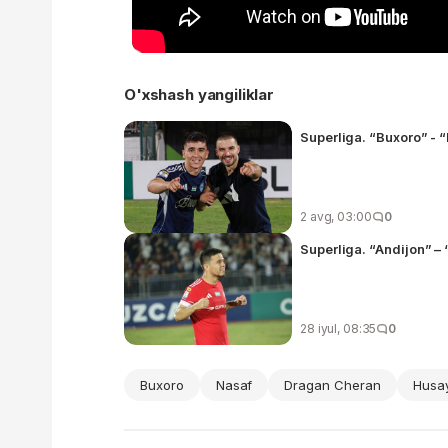
O'xshash yangiliklar
Superliga. “Buxoro” - 
2 avg, 03:00
0
Superliga. “Andijon” –
28 iyul, 08:35
0
Buxoro
Nasaf
Dragan Cheran
Husa