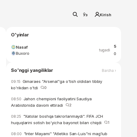
Ўз
Kirish
O'yinlar
5
Nasaf
tugadi
Buxoro
0
So'nggi yangiliklar
Barcha ›
Gimaraes "Arsenal"ga o'tish oldidan tibbiy
09:15
ko'rikdan o'tdi
0
Jahon chempioni faoliyatini Saudiya
08:50
Arabistonida davom ettiradi
2
"Xatolar boshqa takrorlanmaydi". FIFA JCH
08:25
huquqlarini sotish bo'yicha bayonot bilan chiqdi
1
"Inter Mayami" "Atletiko San-Luis"ni mag'lub
08:00