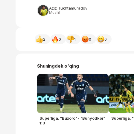
Aziz Tukhtamuradov
Muallif
2
0
1
0
0
Shuningdek o'qing
Superliga. "Buxoro" - "Bunyodkor"
Superliga. "
1:0