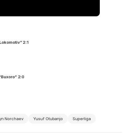
“Lokomotiv” 2:1
 “Buxoro” 2:0
yn Norchaev
Yusuf Otubanjo
Superliga