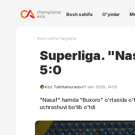
Bosh sahifa
O'yinlar
M
/
Bosh sahifa
Yangiliklar
Superliga. "Na
5:0
Aziz Tukhtamuradov
11 sen 2025, 14:05
"Nasaf" hamda "Buxoro" o'rtasida o'tk
uchrashuvi bo'lib o'tdi