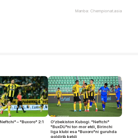
Manba: Chempionat.asia
Neftchi" – "Buxoro" 2:1
O'zbekiston Kubogi. "Neftchi"
"BuxDU"ni tor-mor etdi, Birinchi
liga klubi esa "Buxoro"ni guruhda
qoldirib ketdi