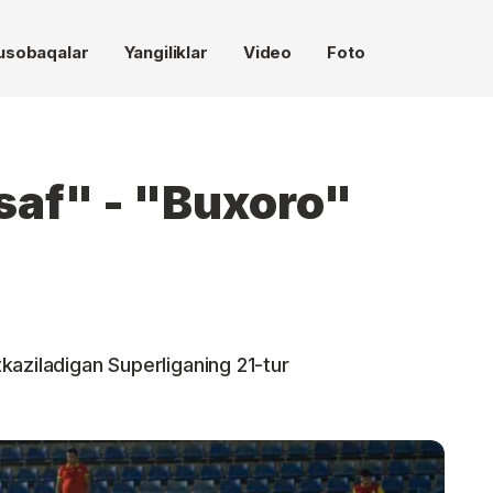
usobaqalar
Yangiliklar
Video
Foto
saf" - "Buxoro"
aziladigan Superliganing 21-tur