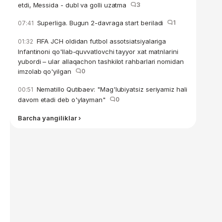
etdi, Messida - dubl va golli uzatma
3
Superliga. Bugun 2-davraga start beriladi
1
07:41
FIFA JCH oldidan futbol assotsiatsiyalariga
01:32
Infantinoni qo'llab-quvvatlovchi tayyor xat matnlarini
yubordi – ular allaqachon tashkilot rahbarlari nomidan
imzolab qo'yilgan
0
Nematillo Qutibaev: "Mag'lubiyatsiz seriyamiz hali
00:51
davom etadi deb o'ylayman"
0
Barcha yangiliklar ›