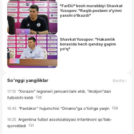
"FarDU" bosh murabbiyi Shavkat
Yusupov: "Raqib posboni o'yinni
yaxshi o'tkazdi"
Shavkat Yusupov: "Hakamlik
borasida hech qanday gapim
yo'q"
So'nggi yangiliklar
Barcha ›
"Xorazm" legioneri jamoani tark etdi, “Andijon”dan
17:10
futbolchi keldi
0
“Paxtakor” hujumchisi “Dinamo”ga o'tishga yaqin
0
16:45
Argentina futbol assotsiatsiyasi Infantinoni qo'llab-
16:25
quvvatladi
1