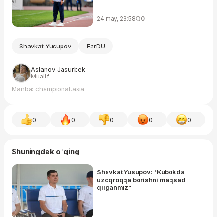
24 may, 23:58
0
Shavkat Yusupov
FarDU
Aslanov Jasurbek
Muallif
Manba: championat.asia
0
0
0
0
0
Shuningdek o'qing
Shavkat Yusupov: "Kubokda
uzoqroqqa borishni maqsad
qilganmiz"