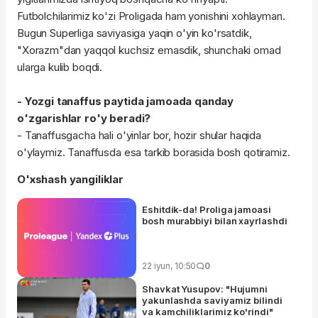
Futbolchilarimiz ko'zi Proligada ham yonishini xohlayman.
Bugun Superliga saviyasiga yaqin o'yin ko'rsatdik,
"Xorazm"dan yaqqol kuchsiz emasdik, shunchaki omad
ularga kulib boqdi.
- Yozgi tanaffus paytida jamoada qanday
o'zgarishlar ro'y beradi?
- Tanaffusgacha hali o'yinlar bor, hozir shular haqida
o'ylaymiz. Tanaffusda esa tarkib borasida bosh qotiramiz.
O'xshash yangiliklar
Eshitdik-da! Proliga jamoasi
bosh murabbiyi bilan xayrlashdi
22 iyun, 10:50
0
Shavkat Yusupov: "Hujumni
yakunlashda saviyamiz bilindi
va kamchiliklarimiz ko'rindi"