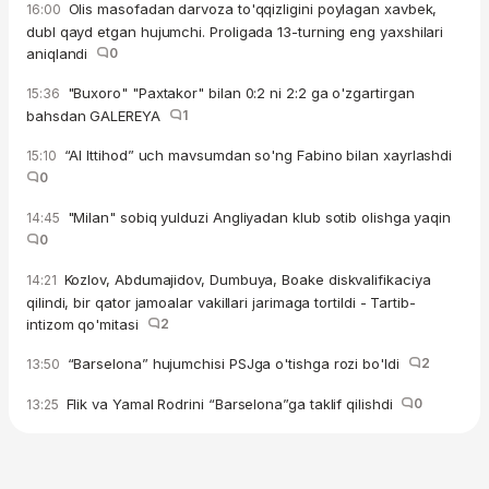
Olis masofadan darvoza to'qqizligini poylagan xavbek,
16:00
dubl qayd etgan hujumchi. Proligada 13-turning eng yaxshilari
aniqlandi
0
"Buxoro" "Paxtakor" bilan 0:2 ni 2:2 ga o'zgartirgan
15:36
bahsdan GALEREYA
1
“Al Ittihod” uch mavsumdan so'ng Fabino bilan xayrlashdi
15:10
0
"Milan" sobiq yulduzi Angliyadan klub sotib olishga yaqin
14:45
0
Kozlov, Abdumajidov, Dumbuya, Boake diskvalifikaciya
14:21
qilindi, bir qator jamoalar vakillari jarimaga tortildi - Tartib-
intizom qo'mitasi
2
“Barselona” hujumchisi PSJga o'tishga rozi bo'ldi
2
13:50
Flik va Yamal Rodrini “Barselona”ga taklif qilishdi
0
13:25