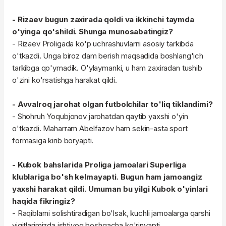
- Rizaev bugun zaxirada qoldi va ikkinchi taymda
o'yinga qo'shildi. Shunga munosabatingiz?
- Rizaev Proligada ko'p uchrashuvlarni asosiy tarkibda
o'tkazdi. Unga biroz dam berish maqsadida boshlang'ich
tarkibga qo'ymadik. O'ylaymanki, u ham zaxiradan tushib
o'zini ko'rsatishga harakat qildi.
- Avvalroq jarohat olgan futbolchilar to'liq tiklandimi?
- Shohruh Yoqubjonov jarohatdan qaytib yaxshi o'yin
o'tkazdi. Maharram Abelfazov ham sekin-asta sport
formasiga kirib boryapti.
- Kubok bahslarida Proliga jamoalari Superliga
klublariga bo'sh kelmayapti. Bugun ham jamoangiz
yaxshi harakat qildi. Umuman bu yilgi Kubok o'yinlari
haqida fikringiz?
- Raqiblarni solishtiradigan bo'lsak, kuchli jamoalarga qarshi
yigitlarimizda ishtiyoq boshqacha ko'rinyapti.