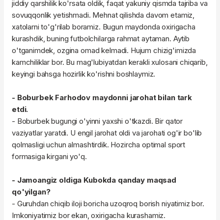
jiddiy qarshilik ko'rsata oldik, faqat yakuniy qismda tajriba va
sovuqqonlik yetishmadi. Mehnat qilishda davom etamiz,
xatolarni to'g'rilab boramiz. Bugun maydonda oxirigacha
kurashdik, buning futbolchilarga rahmat aytaman. Aytib
o'tganimdek, ozgina omad kelmadi. Hujum chizig'imizda
kamchiliklar bor. Bu mag'lubiyatdan kerakli xulosani chiqarib,
keyingi bahsga hozirlik ko'rishni boshlaymiz.
- Boburbek Farhodov maydonni jarohat bilan tark
etdi.
- Boburbek bugungi o'yinni yaxshi o'tkazdi. Bir qator
vaziyatlar yaratdi. U engil jarohat oldi va jarohati og'ir bo'lib
qolmasligi uchun almashtirdik. Hozircha optimal sport
formasiga kirgani yo'q.
- Jamoangiz oldiga Kubokda qanday maqsad
qo'yilgan?
- Guruhdan chiqib iloji boricha uzoqroq borish niyatimiz bor.
Imkoniyatimiz bor ekan, oxirigacha kurashamiz.