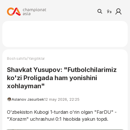
Ўз
/
Bosh sahifa
Yangiliklar
Shavkat Yusupov: "Futbolchilarimiz
ko'zi Proligada ham yonishini
xohlayman"
Aslanov Jasurbek
12 may 2026, 22:25
O'zbekiston Kubogi 1-turdan o'rin olgan "FarDU" -
"Xorazm" uchrashuvi 0:1 hisobida yakun topdi.