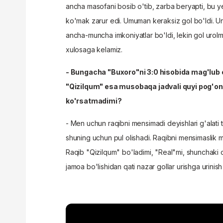
ancha masofani bosib o'tib, zarba beryapti, bu
ko'mak zarur edi. Umuman keraksiz gol bo'ldi. U
ancha-muncha imkoniyatlar bo'ldi, lekin gol urolma
xulosaga kelamiz.
- Bungacha "Buxoro"ni 3:0 hisobida mag'lub e
"Qizilqum" esa musobaqa jadvali quyi pog'on
ko'rsatmadimi?
- Men uchun raqibni mensimadi deyishlari g'alati tuy
shuning uchun pul olishadi. Raqibni mensimaslik
Raqib "Qizilqum" bo'ladimi, "Real"mi, shunchaki 
jamoa bo'lishidan qati nazar gollar urishga urinish