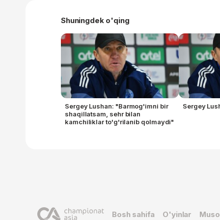
Shuningdek o'qing
Sergey Lushan: "Barmog'imni bir
Sergey Lus
shaqillatsam, sehr bilan
kamchiliklar to'g'rilanib qolmaydi"
Bosh sahifa
O'yinlar
Muso