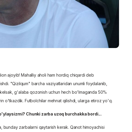
adion ajoyib! Mahalliy aholi ham hordiq chiqardi deb
shdi. "Qizilqum" barcha vaziyatlaridan unumli foydalanib,
a kelsak, g'alaba qozonish uchun hech bo'lmaganda 50%
in o'tkazdik. Futbolchilar mehnat qilishdi, ularga etiroz yo'q.
 o'ylaysizmi? Chunki zarba uzoq burchakka bordi...
tta, bunday zarbalarni qaytarish kerak. Qanot himoyachisi