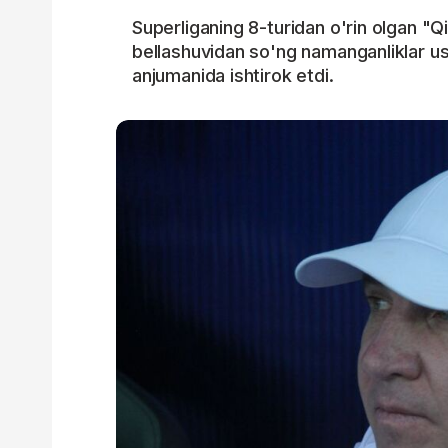
Superliganing 8-turidan o'rin olgan "Q
bellashuvidan so'ng namanganliklar u
anjumanida ishtirok etdi.