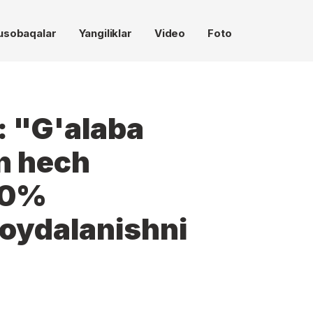
usobaqalar
Yangiliklar
Video
Foto
: "G'alaba
n hech
50%
oydalanishni