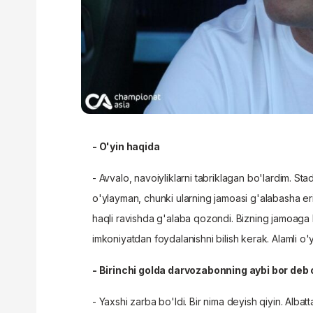
- O'yin haqida
- Avvalo, navoiyliklarni tabriklagan bo'lardim. St
o'ylayman, chunki ularning jamoasi g'alabasha eri
haqli ravishda g'alaba qozondi. Bizning jamoag
imkoniyatdan foydalanishni bilish kerak. Alamli o'y
- Birinchi golda darvozabonning aybi bor deb
- Yaxshi zarba bo'ldi. Bir nima deyish qiyin. Alba