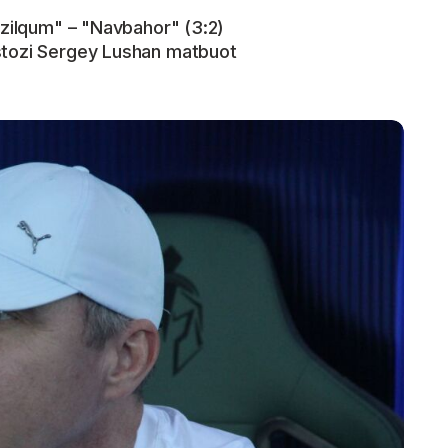
izilqum" – "Navbahor" (3:2)
stozi Sergey Lushan matbuot