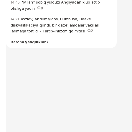
"Milan" sobiq yulduzi Angliyadan klub sotib
14:45
olishga yaqin
0
Kozlov, Abdumajidov, Dumbuya, Boake
14:21
diskvalifikaciya qilindi, bir qator jamoalar vakillari
jarimaga tortildi - Tartib-intizom qo'mitasi
2
Barcha yangiliklar ›