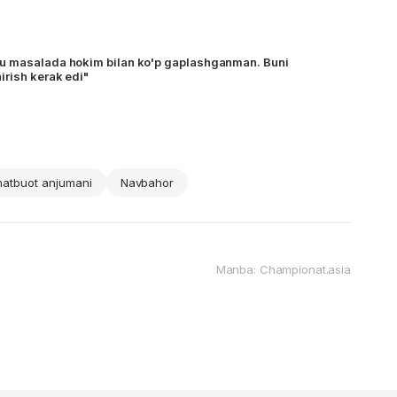
u masalada hokim bilan ko'p gaplashganman. Buni
rish kerak edi"
atbuot anjumani
Navbahor
Manba: Championat.asia