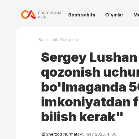
Bosh sahifa
O'yinlar
M
/
Bosh sahifa
Yangiliklar
Sergey Lushan
qozonish uchu
bo'lmaganda 
imkoniyatdan f
bilish kerak"
Sherzod Nurmatov
5 may 2025, 11:06