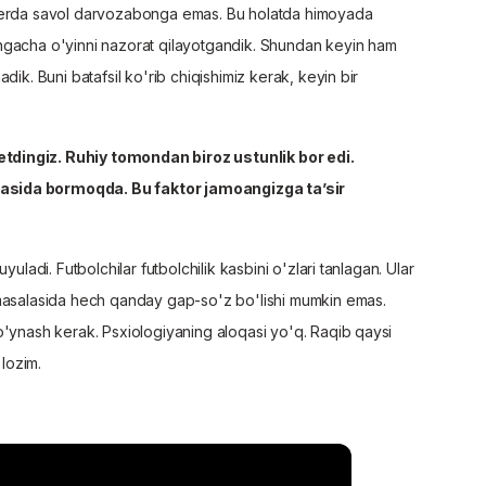
 yerda savol darvozabonga emas. Bu holatda himoyada
ngacha o'yinni nazorat qilayotgandik. Shundan keyin ham
dik. Buni batafsil ko'rib chiqishimiz kerak, keyin bir
tdingiz. Ruhiy tomondan biroz ustunlik bor edi.
asida bormoqda. Bu faktor jamoangizga ta’sir
uladi. Futbolchilar futbolchilik kasbini o'zlari tanlagan. Ular
 masalasida hech qanday gap-so'z bo'lishi mumkin emas.
o'ynash kerak. Psxiologiyaning aloqasi yo'q. Raqib qaysi
 lozim.