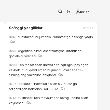
Ўз
Kirish
So'nggi yangiliklar
Barcha ›
“Paxtakor” hujumchisi “Dinamo”ga o'tishga yaqin
16:45
0
Argentina futbol assotsiatsiyasi Infantinoni
16:25
qo'llab-quvvatladi
1
Olis masofadan darvoza to'qqizligini poylagan
16:00
xavbek, dubl qayd etgan hujumchi. Proligada 13-
turning eng yaxshilari aniqlandi
0
"Buxoro" "Paxtakor" bilan 0:2 ni 2:2 ga
15:36
o'zgartirgan bahsdan GALEREYA
1
“Al Ittihod” uch mavsumdan so'ng Fabino bilan
15:10
xayrlashdi
0