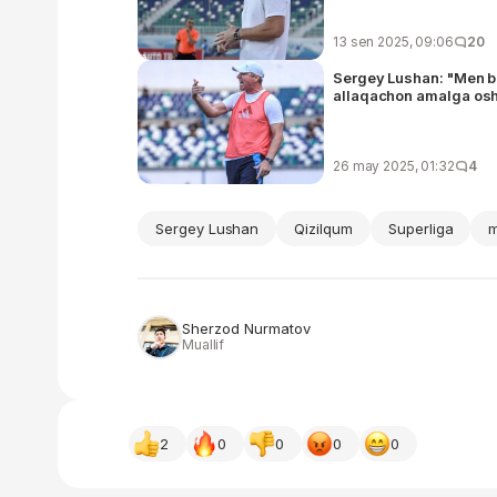
13 sen 2025, 09:06
20
Sergey Lushan: "Men b
allaqachon amalga oshi
26 may 2025, 01:32
4
Sergey Lushan
Qizilqum
Superliga
m
Sherzod Nurmatov
Muallif
2
0
0
0
0