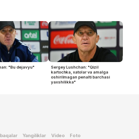
han: "Bu dejavyu"
Sergey Lushchan: "Qizil
kartochka, xatolar va amalga
oshirilmagan penalti barchasi
yaxshilikka"
baqalar
Yangiliklar
Video
Foto