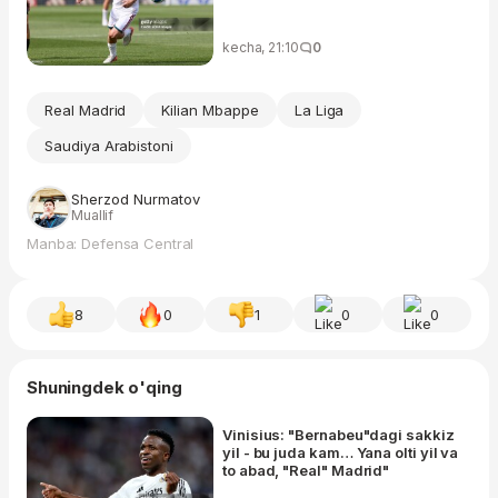
kecha, 21:10
0
Real Madrid
Kilian Mbappe
La Liga
Saudiya Arabistoni
Sherzod Nurmatov
Muallif
Manba: Defensa Central
8
0
1
0
0
Shuningdek o'qing
Vinisius: "Bernabeu"dagi sakkiz
yil - bu juda kam… Yana olti yil va
to abad, "Real" Madrid"