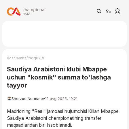
Ўз
/
Bosh sahifa
Yangiliklar
Saudiya Arabistoni klubi Mbappe
uchun "kosmik" summa to'lashga
tayyor
Sherzod Nurmatov
12 avg 2025, 19:21
Madridning "Real" jamoasi hujumchisi Kilian Mbappe
Saudiya Arabistoni chempionatining transfer
maqsadlaridan biri hisoblanadi.