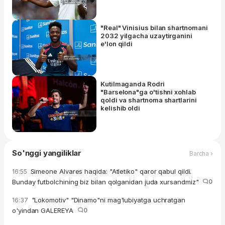
"Real" Vinisius bilan shartnomani
2032 yilgacha uzaytirganini
e'lon qildi
Kutilmaganda Rodri
"Barselona"ga o'tishni xohlab
qoldi va shartnoma shartlarini
kelishib oldi
So'nggi yangiliklar
Barcha ›
Simeone Alvares haqida: "Atletiko" qaror qabul qildi.
16:55
Bunday futbolchining biz bilan qolganidan juda xursandmiz"
0
"Lokomotiv" "Dinamo"ni mag'lubiyatga uchratgan
16:37
o'yindan GALEREYA
0