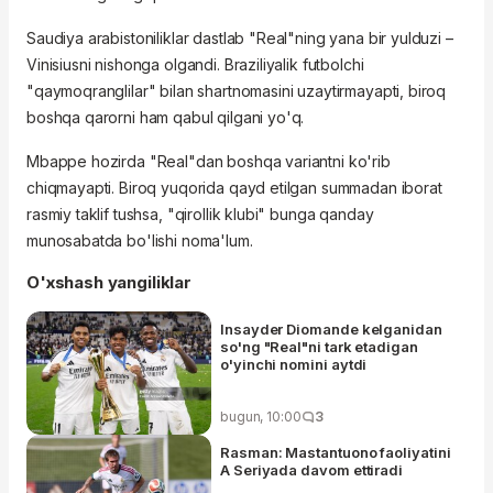
Saudiya arabistoniliklar dastlab "Real"ning yana bir yulduzi –
Vinisiusni nishonga olgandi. Braziliyalik futbolchi
"qaymoqranglilar" bilan shartnomasini uzaytirmayapti, biroq
boshqa qarorni ham qabul qilgani yo'q.
Mbappe hozirda "Real"dan boshqa variantni ko'rib
chiqmayapti. Biroq yuqorida qayd etilgan summadan iborat
rasmiy taklif tushsa, "qirollik klubi" bunga qanday
munosabatda bo'lishi noma'lum.
O'xshash yangiliklar
Insayder Diomande kelganidan
so'ng "Real"ni tark etadigan
o'yinchi nomini aytdi
bugun, 10:00
3
Rasman: Mastantuono faoliyatini
A Seriyada davom ettiradi