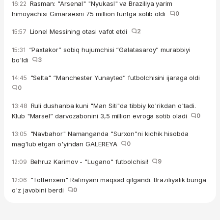
Rasman: “Arsenal" "Nyukasl" va Braziliya yarim
16:22
himoyachisi Gimaraesni 75 million funtga sotib oldi
0
Lionel Messining otasi vafot etdi
2
15:57
“Paxtakor” sobiq hujumchisi “Galatasaroy” murabbiyi
15:31
bo'ldi
3
"Selta" “Manchester Yunayted” futbolchisini ijaraga oldi
14:45
0
Ruli dushanba kuni "Man Siti"da tibbiy ko'rikdan o'tadi.
13:48
Klub "Marsel” darvozabonini 3,5 million evroga sotib oladi
0
"Navbahor" Namanganda "Surxon"ni kichik hisobda
13:05
mag'lub etgan o'yindan GALEREYA
0
Behruz Karimov - "Lugano" futbolchisi!
9
12:09
"Tottenxem" Rafinyani maqsad qilgandi. Braziliyalik bunga
12:06
o'z javobini berdi
0