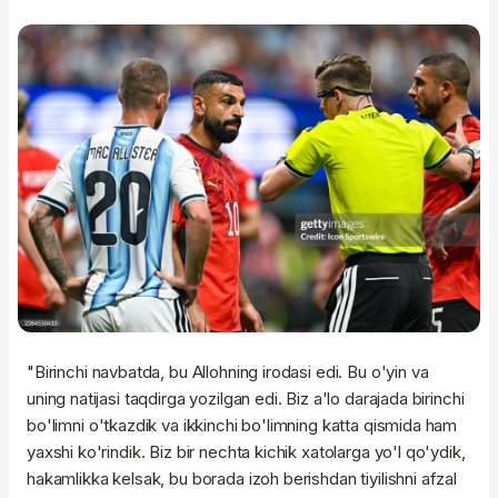
"Birinchi navbatda, bu Allohning irodasi edi. Bu o'yin va
uning natijasi taqdirga yozilgan edi. Biz a'lo darajada birinchi
bo'limni o'tkazdik va ikkinchi bo'limning katta qismida ham
yaxshi ko'rindik. Biz bir nechta kichik xatolarga yo'l qo'ydik,
hakamlikka kelsak, bu borada izoh berishdan tiyilishni afzal