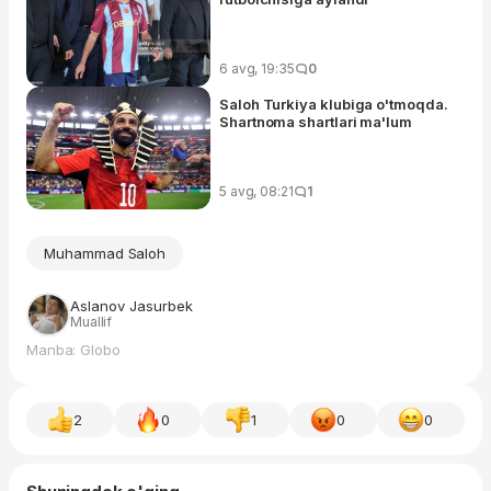
6 avg, 19:35
0
Saloh Turkiya klubiga o'tmoqda.
Shartnoma shartlari ma'lum
5 avg, 08:21
1
Muhammad Saloh
Aslanov Jasurbek
Muallif
Manba: Globo
2
0
1
0
0