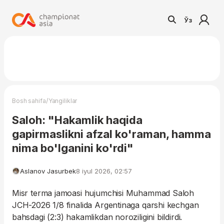
Ўз
/
Bosh sahifa
Yangiliklar
Saloh: "Hakamlik haqida
gapirmaslikni afzal ko'raman, hamma
nima bo'lganini ko'rdi"
Aslanov Jasurbek
8 iyul 2026, 02:57
Misr terma jamoasi hujumchisi Muhammad Saloh
JCH-2026 1/8 finalida Argentinaga qarshi kechgan
bahsdagi (2:3) hakamlikdan noroziligini bildirdi.