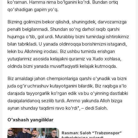
ko'raman. Hamma nima bo'lganini ko'rdi. Bundan ortiq
qo'shadigan gapim yo'q.
Bizning golimizni bekor qilishdi, shuningdek, darvozamizga
penalti belgilanmadi. Shundan so'ng darhol raqib qarshi
hujumga o'tib, gol urdi. Murabbiy bizni turnirdagi ishtirokimiz
bilan tabrikladi. U yanada oldinroqqa borishimizni istagandi,
lekin bu Allohning irodasi. Biz ushbu turnirda erishgan
yutuqlarimiz asosida kelajakni quramiz va Xudo xohlasa,
oldinda bizni yanada muvaffaqiyatli kelajak kutmoqda.
Biz amaldagi jahon chempionlariga qarshi o'ynadik va bizni
juda og'ir uchrashuv kutayotganini bilardik. Biz raqibga a'lo
darajada tayyorgarlik ko'rgan edik va bu o'yinning dastlabki
daqiqalaridanoq sezilib turdi. Ammo yakunda Alloh bizga
aynan shunday taqdirni ravo ko'rdi", – dedi Saloh.
O'xshash yangiliklar
Rasman: Saloh “Trabzonspor”
futbolchisiga aylandi