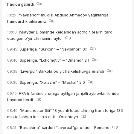
haqida gapirdi
0
"Navbahor" muxlisi Abdullo Ahmedov yaqinlariga
10:25
hamdardlik bildiramiz
0
Insayder Diomande kelganidan so'ng "Real"ni tark
10:00
etadigan o'yinchi nomini aytdi
0
Superliga. “Surxon” – “Navbahor” 0:1
0
09:45
Superliga. “Lokomotiv” – “Dinamo” 2:1
0
09:40
"Liverpul" Barkola bo'yicha kelishuvga erishdi
0
09:35
Superliga. "Xorazm" – "Mashal" 2:0
0
09:30
FIFA Infantino shaniga aytilgan janjalli ayblovlar fonida
09:10
bayonot berdi
0
"Manchester Siti" 18 yoshli futbolchining transferiga 135
08:40
mln to'lashga kelishib oldi - Ornshteyn
2
"Barselona" sardori "Liverpul"ga o'tadi - Romano
0
08:15