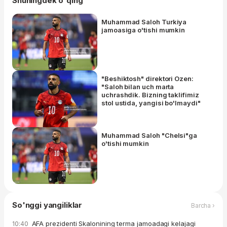
Shuningdek o'qing
Muhammad Saloh Turkiya
jamoasiga o'tishi mumkin
"Beshiktosh" direktori Ozen:
"Saloh bilan uch marta
uchrashdik. Bizning taklifimiz
stol ustida, yangisi bo'lmaydi"
Muhammad Saloh "Chelsi"ga
o'tishi mumkin
So'nggi yangiliklar
Barcha ›
AFA prezidenti Skalonining terma jamoadagi kelajagi
10:40