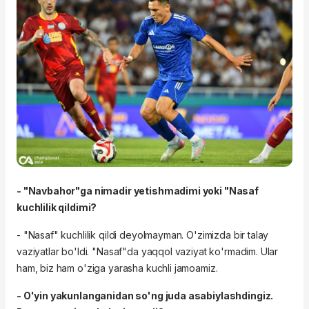
- "Navbahor"ga nimadir yetishmadimi yoki "Nasaf
kuchlilik qildimi?
- "Nasaf" kuchlilik qildi deyolmayman. O'zimizda bir talay
vaziyatlar bo'ldi. "Nasaf"da yaqqol vaziyat ko'rmadim. Ular
ham, biz ham o'ziga yarasha kuchli jamoamiz.
- O'yin yakunlanganidan so'ng juda asabiylashdingiz.