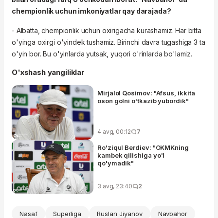
chempionlik uchun imkoniyatlar qay darajada?
- Albatta, chempionlik uchun oxirigacha kurashamiz. Har bitta
o'yinga oxirgi o'yindek tushamiz. Birinchi davra tugashiga 3 ta
o'yin bor. Bu o'yinlarda yutsak, yuqori o'rinlarda bo'lamiz.
O'xshash yangiliklar
Mirjalol Qosimov: "Afsus, ikkita
oson golni o'tkazib yubordik"
4 avg, 00:12
7
Ro'ziqul Berdiev: "OKMKning
kambek qilishiga yo'l
qo'ymadik"
3 avg, 23:40
2
Nasaf
Superliga
Ruslan Jiyanov
Navbahor