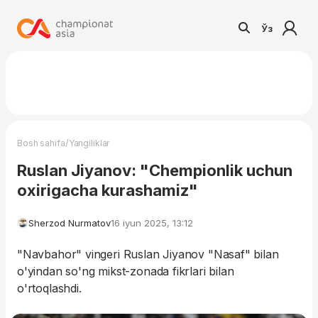
Ўз
/
Bosh sahifa
Yangiliklar
Ruslan Jiyanov: "Chempionlik uchun
oxirigacha kurashamiz"
Sherzod Nurmatov
16 iyun 2025, 13:12
"Navbahor" vingeri Ruslan Jiyanov "Nasaf" bilan
o'yindan so'ng mikst-zonada fikrlari bilan
o'rtoqlashdi.