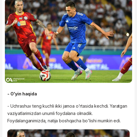
- O'yin haqida
- Uchrashuv teng kuchli ikki jamoa o'rtasida kechdi. Yaratgan
vaziyatlarimizdan unumli foydalana olmadik.
Foydalanganimizda, natija boshqacha bo'lishi mumkin edi.