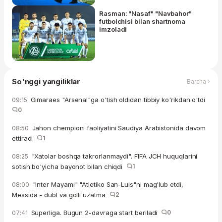
Rasman: "Nasaf" "Navbahor"
futbolchisi bilan shartnoma
imzoladi
So'nggi yangiliklar
Barcha ›
Gimaraes "Arsenal"ga o'tish oldidan tibbiy ko'rikdan o'tdi
09:15
0
Jahon chempioni faoliyatini Saudiya Arabistonida davom
08:50
ettiradi
1
"Xatolar boshqa takrorlanmaydi". FIFA JCH huquqlarini
08:25
sotish bo'yicha bayonot bilan chiqdi
1
"Inter Mayami" "Atletiko San-Luis"ni mag'lub etdi,
08:00
Messida - dubl va golli uzatma
2
Superliga. Bugun 2-davraga start beriladi
0
07:41