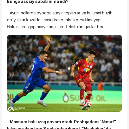
Bunga asosiy sabab nima edi?
- Ayrim hollarda oyoqqa atayin tepishlar va hujumni buzib
qo'yishlar kuzatildi, sariq kartochka ko'rsatilmayapti.
Hakamlarni gapirmayman, ularni tekshiradiganlar bor.
- Mavsum hali uzoq davom etadi. Peshqadam "Nasaf"
bilan oradagi farq 8 ochkodan iborat. "Navbahor"da