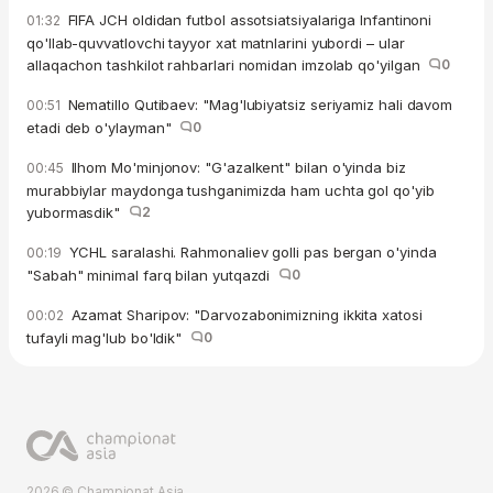
FIFA JCH oldidan futbol assotsiatsiyalariga Infantinoni
01:32
qo'llab-quvvatlovchi tayyor xat matnlarini yubordi – ular
allaqachon tashkilot rahbarlari nomidan imzolab qo'yilgan
0
Nematillo Qutibaev: "Mag'lubiyatsiz seriyamiz hali davom
00:51
etadi deb o'ylayman"
0
Ilhom Mo'minjonov: "G'azalkent" bilan o'yinda biz
00:45
murabbiylar maydonga tushganimizda ham uchta gol qo'yib
yubormasdik"
2
YCHL saralashi. Rahmonaliev golli pas bergan o'yinda
00:19
"Sabah" minimal farq bilan yutqazdi
0
Azamat Sharipov: "Darvozabonimizning ikkita xatosi
00:02
tufayli mag'lub bo'ldik"
0
2026 © Championat.Asia