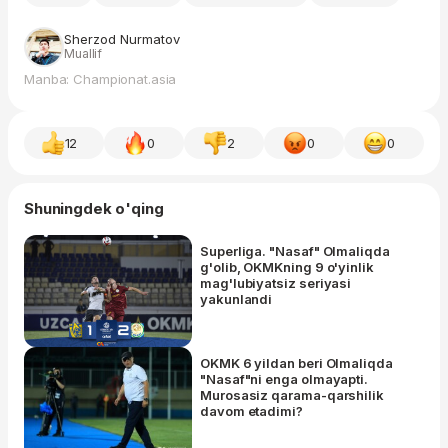
Sherzod Nurmatov
Muallif
Manba: Championat.asia
12
0
2
0
0
Shuningdek o'qing
Superliga. "Nasaf" Olmaliqda
g'olib, OKMKning 9 o'yinlik
mag'lubiyatsiz seriyasi
yakunlandi
OKMK 6 yildan beri Olmaliqda
"Nasaf"ni enga olmayapti.
Murosasiz qarama-qarshilik
davom etadimi?