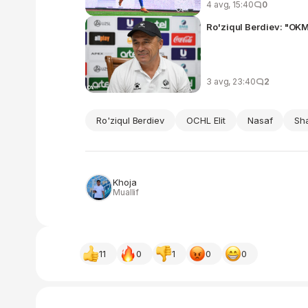
4 avg, 15:40
0
Ro'ziqul Berdiev: "OK
3 avg, 23:40
2
Ro'ziqul Berdiev
OCHL Elit
Nasaf
Sh
Khoja
Muallif
11
0
1
0
0