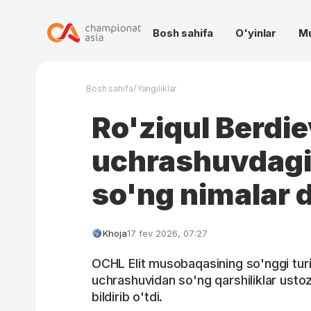
Bosh sahifa
O'yinlar
M
/
Bosh sahifa
Yangiliklar
Ro'ziqul Berdi
uchrashuvdagi
so'ng nimalar 
Khoja
17 fev 2026, 07:27
OCHL Elit musobaqasining so'nggi turi
uchrashuvidan so'ng qarshiliklar ustozi
bildirib o'tdi.