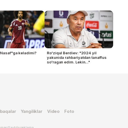
"Nasaf"ga keladimi?
Ro'ziqul Berdiev: "2024 yil
yakunida rahbariyatdan tanaffus
so'ragan edim. Lekin..."
baqalar
Yangiliklar
Video
Foto
omasi
Saytda reklama