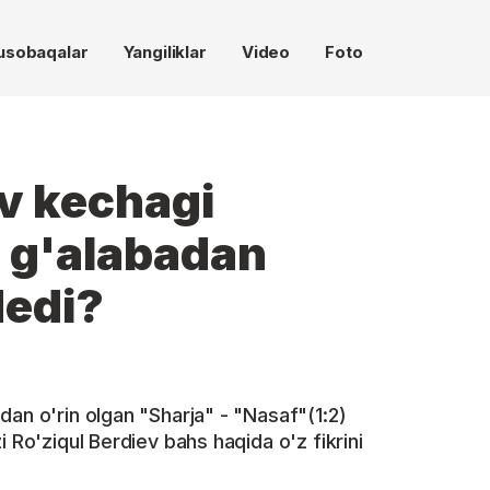
usobaqalar
Yangiliklar
Video
Foto
ev kechagi
 g'alabadan
dedi?
dan o'rin olgan "Sharja" - "Nasaf"(1:2)
 Ro'ziqul Berdiev bahs haqida o'z fikrini