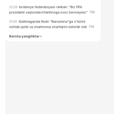
Iordaniya federatsiyasi rahbari: "Biz FIFA
22:29
prezidenti saylovida Infantinoga ovoz bermaymiz"
0
Kutilmaganda Rodri "Barselona"ga o'tishni
21:09
xohlab qoldi va shartnoma shartlarini kelishib oldi
4
Barcha yangiliklar ›