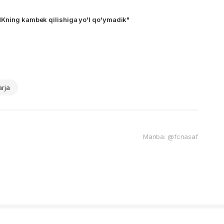
MKning kambek qilishiga yo'l qo'ymadik"
arja
Manba: @fcnasaf