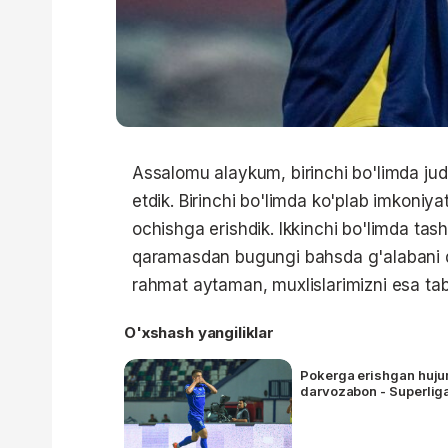
Assalomu alaykum, birinchi bo'limda juda
etdik. Birinchi bo'limda ko'plab imkoniya
ochishga erishdik. Ikkinchi bo'limda tash
qaramasdan bugungi bahsda g'alabani qo'
rahmat aytaman, muxlislarimizni esa ta
O'xshash yangiliklar
Pokerga erishgan hujum
darvozabon - Superligad