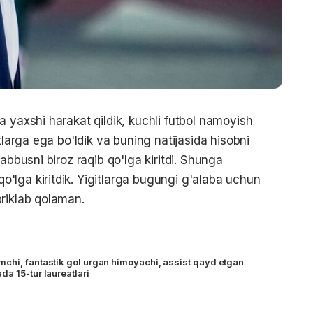
 yaxshi harakat qildik, kuchli futbol namoyish
tlarga ega bo'ldik va buning natijasida hisobni
abbusni biroz raqib qo'lga kiritdi. Shunga
lga kiritdik. Yigitlarga bugungi g'alaba uchun
briklab qolaman.
chi, fantastik gol urgan himoyachi, assist qayd etgan
a 15-tur laureatlari