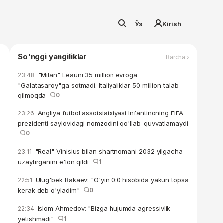
Ўз
Kirish
So'nggi yangiliklar
Barcha ›
"Milan" Leauni 35 million evroga
23:48
"Galatasaroy"ga sotmadi. Italiyaliklar 50 million talab
qilmoqda
0
Angliya futbol assotsiatsiyasi Infantinoning FIFA
23:26
prezidenti saylovidagi nomzodini qo'llab-quvvatlamaydi
0
"Real" Vinisius bilan shartnomani 2032 yilgacha
23:11
uzaytirganini e'lon qildi
1
Ulug'bek Bakaev: "O'yin 0:0 hisobida yakun topsa
22:51
kerak deb o'yladim"
0
Islom Ahmedov: "Bizga hujumda agressivlik
22:34
yetishmadi"
1