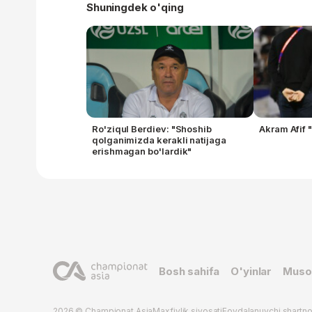
Shuningdek o'qing
Ro'ziqul Berdiev: "Shoshib
Akram Afif 
qolganimizda kerakli natijaga
erishmagan bo'lardik"
Bosh sahifa
O'yinlar
Muso
2026 © Championat.Asia
Maxfiylik siyosati
Foydalanuvchi shartn