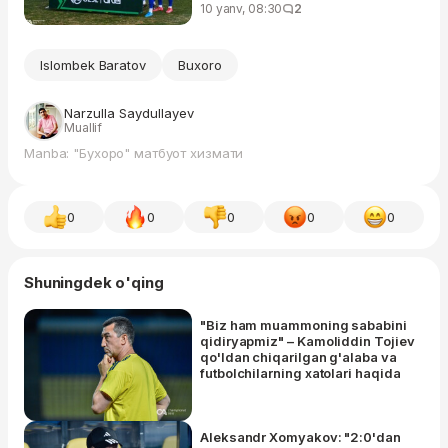
10 yanv, 08:30
2
Islombek Baratov
Buxoro
Narzulla Saydullayev
Muallif
Manba: "Бухоро" матбуот хизмати
0
0
0
0
0
Shuningdek o'qing
"Biz ham muammoning sababini
qidiryapmiz" – Kamoliddin Tojiev
qo'ldan chiqarilgan g'alaba va
futbolchilarning xatolari haqida
Aleksandr Xomyakov: "2:0'dan