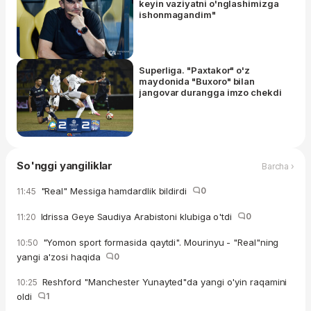
keyin vaziyatni o'nglashimizga
ishonmagandim"
Superliga. "Paxtakor" o'z
maydonida "Buxoro" bilan
jangovar durangga imzo chekdi
So'nggi yangiliklar
Barcha ›
"Real" Messiga hamdardlik bildirdi
0
11:45
Idrissa Geye Saudiya Arabistoni klubiga o'tdi
0
11:20
"Yomon sport formasida qaytdi". Mourinyu - "Real"ning
10:50
yangi a'zosi haqida
0
Reshford "Manchester Yunayted"da yangi o'yin raqamini
10:25
oldi
1