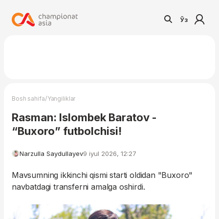
Ўз
/
Bosh sahifa
Yangiliklar
Rasman: Islombek Baratov -
“Buxoro” futbolchisi!
Narzulla Saydullayev
9 iyul 2026, 12:27
Mavsumning ikkinchi qismi starti oldidan "Buxoro"
navbatdagi transferni amalga oshirdi.