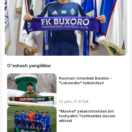
O'xshash yangiliklar
Rasman: Islombek Baratov -
"Lokomotiv" futbolchisi!
22 yanv, 17:37
4
"Mashal" yetakchilaridan biri
faoliyatini Toshkentda davom
ettiradi