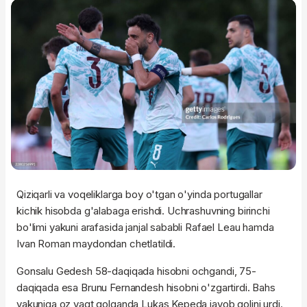
Qiziqarli va voqeliklarga boy o'tgan o'yinda portugallar
kichik hisobda g'alabaga erishdi. Uchrashuvning birinchi
bo'limi yakuni arafasida janjal sababli Rafael Leau hamda
Ivan Roman maydondan chetlatildi.
Gonsalu Gedesh 58-daqiqada hisobni ochgandi, 75-
daqiqada esa Brunu Fernandesh hisobni o'zgartirdi. Bahs
yakuniga oz vaqt qolganda Lukas Kepeda javob golini urdi.