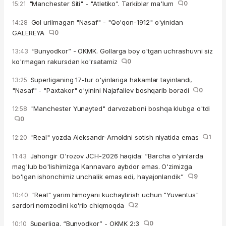
"Manchester Siti" - "Atletiko". Tarkiblar ma'lum
0
15:21
Gol urilmagan "Nasaf" - "Qo'qon-1912" o'yinidan
14:28
GALEREYA
0
“Bunyodkor” - OKMK. Gollarga boy o'tgan uchrashuvni siz
13:43
ko'rmagan rakursdan ko'rsatamiz
0
Superliganing 17-tur o'yinlariga hakamlar tayinlandi,
13:25
"Nasaf" - "Paxtakor" o'yinini Najafaliev boshqarib boradi
0
"Manchester Yunayted" darvozaboni boshqa klubga o'tdi
12:58
0
"Real" yozda Aleksandr-Arnoldni sotish niyatida emas
1
12:20
Jahongir O'rozov JCH-2026 haqida: “Barcha o'yinlarda
11:43
mag'lub bo'lishimizga Kannavaro aybdor emas. O'zimizga
bo'lgan ishonchimiz unchalik emas edi, hayajonlandik”
9
"Real" yarim himoyani kuchaytirish uchun "Yuventus"
10:40
sardori nomzodini ko'rib chiqmoqda
2
Superliga. “Bunyodkor” - OKMK 2:3
0
10:10