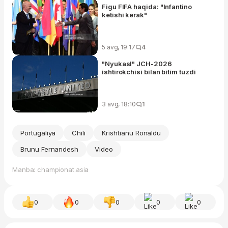
Figu FIFA haqida: "Infantino
ketishi kerak"
5 avg, 19:17
4
"Nyukasl" JCH-2026
ishtirokchisi bilan bitim tuzdi
3 avg, 18:10
1
Portugaliya
Chili
Krishtianu Ronaldu
Brunu Fernandesh
Video
Manba: championat.asia
0
0
0
0
0