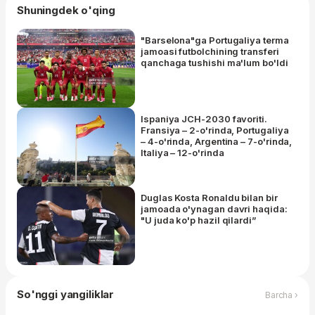
Shuningdek o'qing
"Barselona"ga Portugaliya terma
jamoasi futbolchining transferi
qanchaga tushishi ma'lum bo'ldi
Ispaniya JCH-2030 favoriti.
Fransiya – 2-o'rinda, Portugaliya
– 4-o'rinda, Argentina – 7-o'rinda,
Italiya – 12-o'rinda
Duglas Kosta Ronaldu bilan bir
jamoada o'ynagan davri haqida:
"U juda ko'p hazil qilardi”
So'nggi yangiliklar
Barcha ›