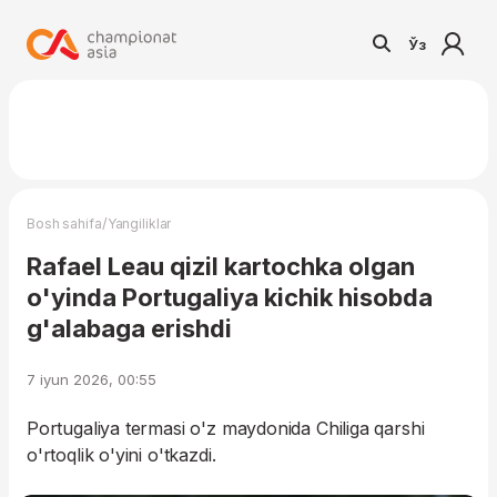
Ўз
/
Bosh sahifa
Yangiliklar
Rafael Leau qizil kartochka olgan
o'yinda Portugaliya kichik hisobda
g'alabaga erishdi
7 iyun 2026, 00:55
Portugaliya termasi o'z maydonida Chiliga qarshi
o'rtoqlik o'yini o'tkazdi.