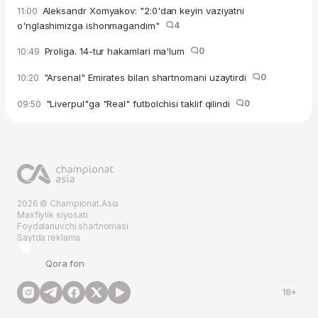
Aleksandr Xomyakov: "2:0'dan keyin vaziyatni
11:00
o'nglashimizga ishonmagandim"
4
Proliga. 14-tur hakamlari ma'lum
0
10:49
"Arsenal" Emirates bilan shartnomani uzaytirdi
0
10:20
"Liverpul"ga "Real" futbolchisi taklif qilindi
0
09:50
2026 © Championat.Asia
Maxfiylik siyosati
Foydalanuvchi shartnomasi
Saytda reklama
Qora fon
18+