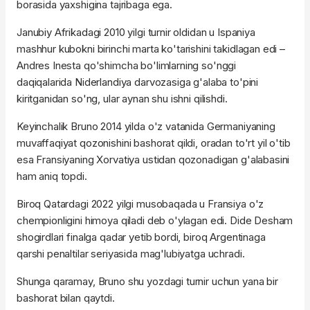
borasida yaxshigina tajribaga ega.
Janubiy Afrikadagi 2010 yilgi turnir oldidan u Ispaniya
mashhur kubokni birinchi marta ko'tarishini takidlagan edi –
Andres Inesta qo'shimcha bo'limlarning so'nggi
daqiqalarida Niderlandiya darvozasiga g'alaba to'pini
kiritganidan so'ng, ular aynan shu ishni qilishdi.
Keyinchalik Bruno 2014 yilda o'z vatanida Germaniyaning
muvaffaqiyat qozonishini bashorat qildi, oradan to'rt yil o'tib
esa Fransiyaning Xorvatiya ustidan qozonadigan g'alabasini
ham aniq topdi.
Biroq Qatardagi 2022 yilgi musobaqada u Fransiya o'z
chempionligini himoya qiladi deb o'ylagan edi. Dide Desham
shogirdlari finalga qadar yetib bordi, biroq Argentinaga
qarshi penaltilar seriyasida mag'lubiyatga uchradi.
Shunga qaramay, Bruno shu yozdagi turnir uchun yana bir
bashorat bilan qaytdi.