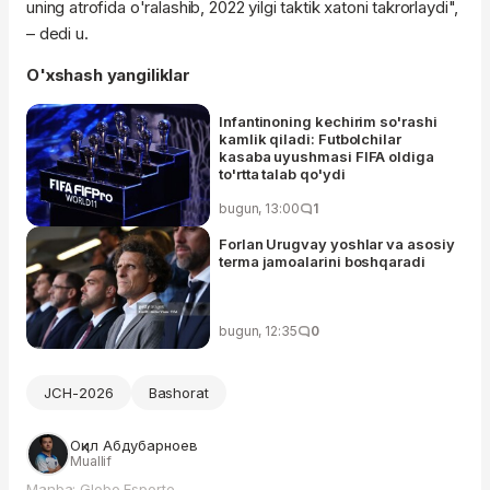
uning atrofida o'ralashib, 2022 yilgi taktik xatoni takrorlaydi",
– dedi u.
O'xshash yangiliklar
Infantinoning kechirim so'rashi
kamlik qiladi: Futbolchilar
kasaba uyushmasi FIFA oldiga
to'rtta talab qo'ydi
bugun, 13:00
1
Forlan Urugvay yoshlar va asosiy
terma jamoalarini boshqaradi
bugun, 12:35
0
JCH-2026
Bashorat
Оқил Абдубарноев
Muallif
Manba: Globo Esporte