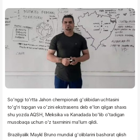
So'nggi to'rtta Jahon chempionati g'olibidan uchtasini
to'g'ri topgan va o'zini ekstrasens deb e'lon qilgan shaxs
shu yozda AQSH, Meksika va Kanadada bo'lib o'tadigan
musobaqa uchun o'z taxminini ma'lum qildi.
Braziliyalik Maykl Bruno mundial g'oliblarini bashorat qilish