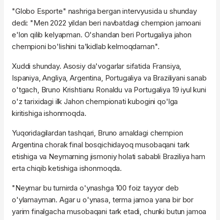
"Globo Esporte" nashriga bergan intervyusida u shunday
dedi: "Men 2022 yildan beri navbatdagi chempion jamoani
e'lon qilib kelyapman. O'shandan beri Portugaliya jahon
chempioni bo'lishini ta'kidlab kelmoqdaman".
Xuddi shunday. Asosiy da'vogarlar sifatida Fransiya,
Ispaniya, Angliya, Argentina, Portugaliya va Braziliyani sanab
o'tgach, Bruno Krishtianu Ronaldu va Portugaliya 19 iyul kuni
o'z tarixidagi ilk Jahon chempionati kubogini qo'lga
kiritishiga ishonmoqda.
Yuqoridagilardan tashqari, Bruno amaldagi chempion
Argentina chorak final bosqichidayoq musobaqani tark
etishiga va Neymarning jismoniy holati sababli Braziliya ham
erta chiqib ketishiga ishonmoqda.
"Neymar bu turnirda o'ynashga 100 foiz tayyor deb
o'ylamayman. Agar u o'ynasa, terma jamoa yana bir bor
yarim finalgacha musobaqani tark etadi, chunki butun jamoa