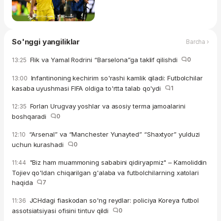
So'nggi yangiliklar
Barcha ›
Flik va Yamal Rodrini “Barselona”ga taklif qilishdi
0
13:25
Infantinoning kechirim so'rashi kamlik qiladi: Futbolchilar
13:00
kasaba uyushmasi FIFA oldiga to'rtta talab qo'ydi
1
Forlan Urugvay yoshlar va asosiy terma jamoalarini
12:35
boshqaradi
0
“Arsenal” va “Manchester Yunayted” “Shaxtyor” yulduzi
12:10
uchun kurashadi
0
"Biz ham muammoning sababini qidiryapmiz" – Kamoliddin
11:44
Tojiev qo'ldan chiqarilgan g'alaba va futbolchilarning xatolari
haqida
7
JCHdagi fiaskodan so'ng reydlar: policiya Koreya futbol
11:36
assotsiatsiyasi ofisini tintuv qildi
0