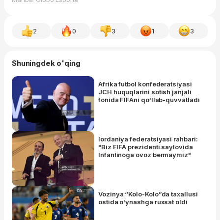
2
0
3
1
3
Shuningdek o'qing
Afrika futbol konfederatsiyasi
JCH huquqlarini sotish janjali
fonida FIFAni qo'llab-quvvatladi
Iordaniya federatsiyasi rahbari:
"Biz FIFA prezidenti saylovida
Infantinoga ovoz bermaymiz"
Vozinya “Kolo-Kolo”da taxallusi
ostida o'ynashga ruxsat oldi