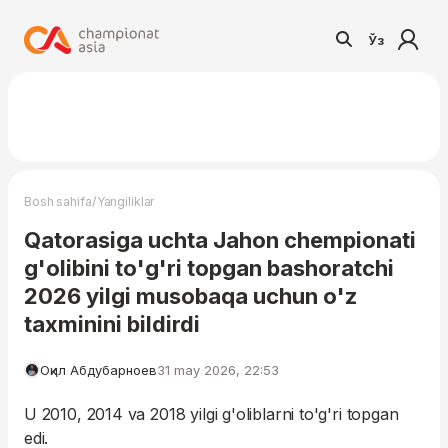
Ўз
/
Bosh sahifa
Yangiliklar
Qatorasiga uchta Jahon chempionati
g'olibini to'g'ri topgan bashoratchi
2026 yilgi musobaqa uchun o'z
taxminini bildirdi
Оқил Абдубарноев
31 may 2026, 22:53
U 2010, 2014 va 2018 yilgi g'oliblarni to'g'ri topgan
edi.