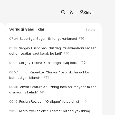
Ўз
Kirish
So'nggi yangiliklar
Barcha ›
Superliga. Bugun 16-tur yakunlanadi
0
07:24
Sergey Lushchan: "Bizdagi muammolarni sanash
01:23
uchun soatlar vaqt kerak bo'ladi"
0
Sergey Tokov: "G'alabaga loyiq edik"
0
01:08
Timur Kapadze: "Surxon" osonlikcha ochko
00:57
bermasligini bilardik"
1
Anvar G'ofurov: "Bizning ham o'z maydonimizda
00:38
o'ynagimiz keladi"
1
Ruslan Roziev - "Qizilqum" futbolchisi!
0
00:10
Mirko Yyelichich: "Dinamo" bizdan yaxshiroq
23:55