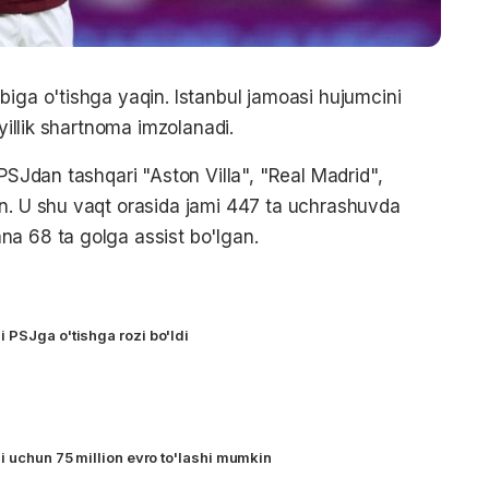
biga o'tishga yaqin. Istanbul jamoasi hujumcini
 yillik shartnoma imzolanadi.
 PSJdan tashqari "Aston Villa", "Real Madrid",
an. U shu vaqt orasida jami 447 ta uchrashuvda
na 68 ta golga assist bo'lgan.
 PSJga o'tishga rozi bo'ldi
i uchun 75 million evro to'lashi mumkin