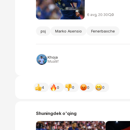
6 avg, 20:30
0
psj
Marko Asensio
Fenerbaxche
Khoja
Muallif
4
0
0
0
0
Shuningdek o'qing