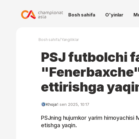
Bosh sahifa
O'yinlar
M
/
Bosh sahifa
Yangiliklar
PSJ futbolchi f
"Fenerbaxche
ettirishga yaqi
Khoja
1 sen 2025, 10:17
PSJning hujumkor yarim himoyachisi 
etishga yaqin.