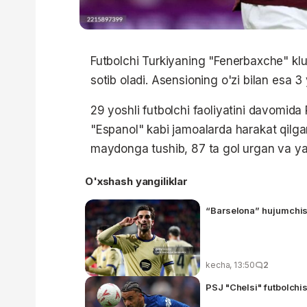
Futbolchi Turkiyaning "Fenerbaxche" klu
sotib oladi. Asensioning o'zi bilan esa 3
29 yoshli futbolchi faoliyatini davomida
"Espanol" kabi jamoalarda harakat qilg
maydonga tushib, 87 ta gol urgan va ya
O'xshash yangiliklar
“Barselona” hujumchisi
kecha, 13:50
2
PSJ "Chelsi" futbolchis