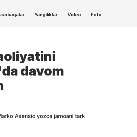
usobaqalar
Yangiliklar
Video
Foto
aoliyatini
"da davom
n
Marko Asensio yozda jamoani tark