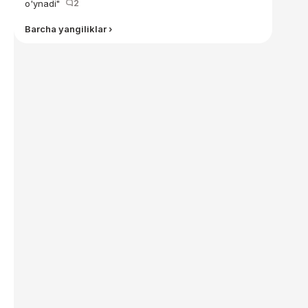
o'ynadi"
2
Barcha yangiliklar ›