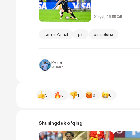
21 iyul, 08:55
5
Lamin Yamal
psj
barselona
Khoja
Muallif
5
0
1
0
0
Shuningdek o'qing