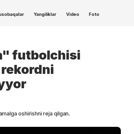
usobaqalar
Yangiliklar
Video
Foto
" futbolchisi
 rekordni
yyor
malga oshirishni reja qilgan.