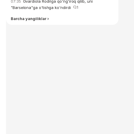
Gvardiola Rodriga qo'ng'iroq qilib, uni
07:35
"Barselona"ga o'tishga ko'ndirdi
1
Barcha yangiliklar ›