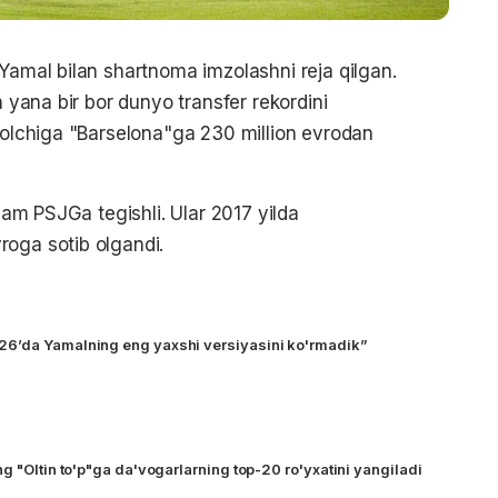
 Yamal bilan shartnoma imzolashni reja qilgan.
n yana bir bor dunyo transfer rekordini
tbolchiga "Barselona"ga 230 million evrodan
 ham PSJGa tegishli. Ular 2017 yilda
roga sotib olgandi.
6’da Yamalning eng yaxshi versiyasini ko'rmadik”
g "Oltin to'p"ga da'vogarlarning top-20 ro'yxatini yangiladi