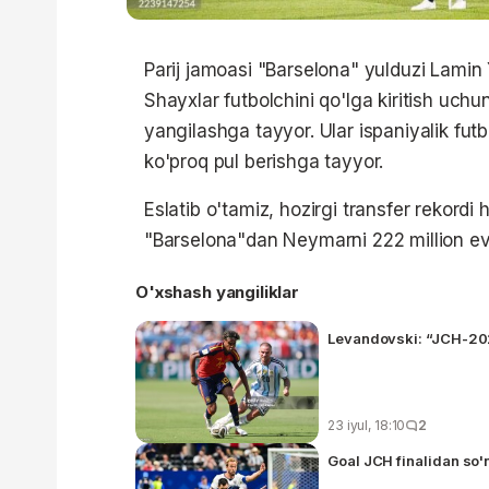
Parij jamoasi "Barselona" yulduzi Lamin
Shayxlar futbolchini qo'lga kiritish uchu
yangilashga tayyor. Ular ispaniyalik fu
ko'proq pul berishga tayyor.
Eslatib o'tamiz, hozirgi transfer rekordi
"Barselona"dan Neymarni 222 million ev
O'xshash yangiliklar
Levandovski: “JCH-202
23 iyul, 18:10
2
Goal JCH finalidan so'n