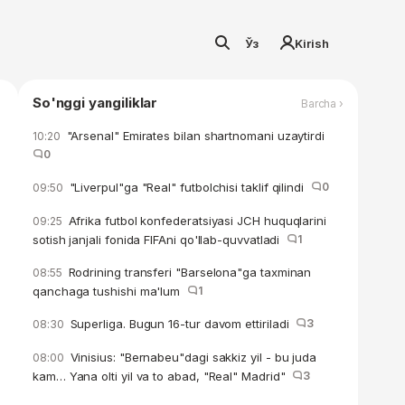
Ўз
Kirish
So'nggi yangiliklar
Barcha ›
"Arsenal" Emirates bilan shartnomani uzaytirdi
10:20
0
"Liverpul"ga "Real" futbolchisi taklif qilindi
0
09:50
Afrika futbol konfederatsiyasi JCH huquqlarini
09:25
sotish janjali fonida FIFAni qo'llab-quvvatladi
1
Rodrining transferi "Barselona"ga taxminan
08:55
qanchaga tushishi ma'lum
1
Superliga. Bugun 16-tur davom ettiriladi
3
08:30
Vinisius: "Bernabeu"dagi sakkiz yil - bu juda
08:00
kam… Yana olti yil va to abad, "Real" Madrid"
3