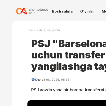
Bosh sahifa
O'yinlar
M
/
Bosh sahifa
Yangiliklar
PSJ "Barselona
uchun transfer
yangilashga ta
Khoja
8 okt 2025, 08:33
PSJ yozda yana bir bomba transferni a