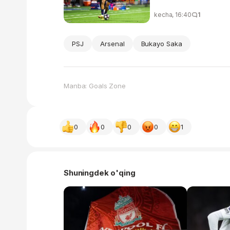
kecha, 16:40
1
PSJ
Arsenal
Bukayo Saka
Manba: Goals Zone
0
0
0
0
1
Shuningdek o'qing