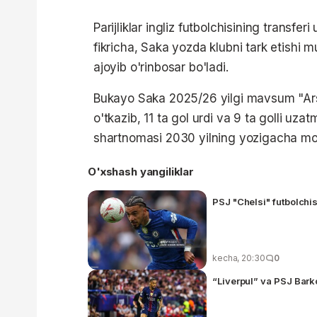
Parijliklar ingliz futbolchisining transf
fikricha, Saka yozda klubni tark etishi
ajoyib o'rinbosar bo'ladi.
Bukayo Saka 2025/26 yilgi mavsum "Ars
o'tkazib, 11 ta gol urdi va 9 ta golli uz
shartnomasi 2030 yilning yozigacha mo'
O'xshash yangiliklar
PSJ "Chelsi" futbolchis
kecha, 20:30
0
“Liverpul” va PSJ Bark