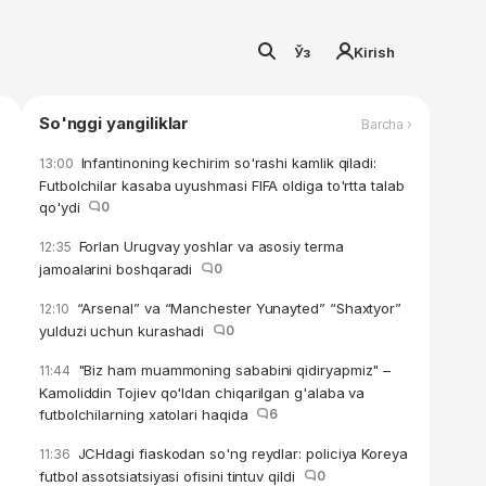
Ўз
Kirish
So'nggi yangiliklar
Barcha ›
Infantinoning kechirim so'rashi kamlik qiladi:
13:00
Futbolchilar kasaba uyushmasi FIFA oldiga to'rtta talab
qo'ydi
0
Forlan Urugvay yoshlar va asosiy terma
12:35
jamoalarini boshqaradi
0
“Arsenal” va “Manchester Yunayted” “Shaxtyor”
12:10
yulduzi uchun kurashadi
0
"Biz ham muammoning sababini qidiryapmiz" –
11:44
Kamoliddin Tojiev qo'ldan chiqarilgan g'alaba va
futbolchilarning xatolari haqida
6
JCHdagi fiaskodan so'ng reydlar: policiya Koreya
11:36
futbol assotsiatsiyasi ofisini tintuv qildi
0