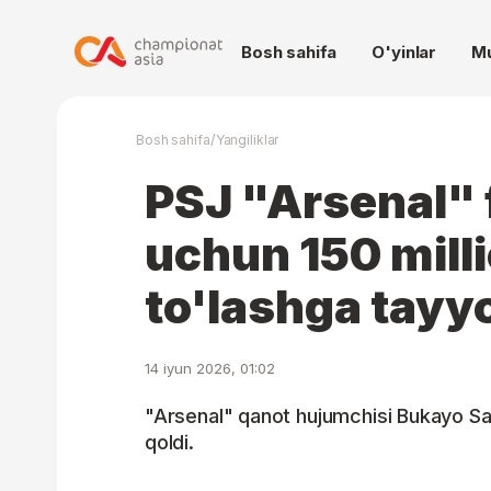
Bosh sahifa
O'yinlar
M
/
Bosh sahifa
Yangiliklar
PSJ "Arsenal" 
uchun 150 mill
to'lashga tayy
14 iyun 2026, 01:02
"Arsenal" qanot hujumchisi Bukayo Sak
qoldi.