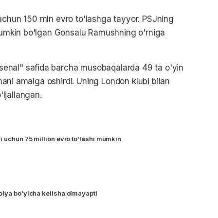
eri uchun 150 mln evro to'lashga tayyor. PSJning
 mumkin bo'lgan Gonsalu Ramushning o'rniga
enal" safida barcha musobaqalarda 49 ta o'yin
atmani amalga oshirdi. Uning London klubi bilan
ljallangan.
i uchun 75 million evro to'lashi mumkin
olya bo'yicha kelisha olmayapti