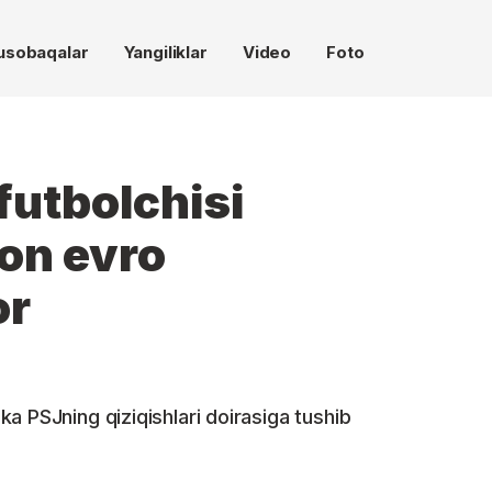
usobaqalar
Yangiliklar
Video
Foto
futbolchisi
ion evro
or
a PSJning qiziqishlari doirasiga tushib