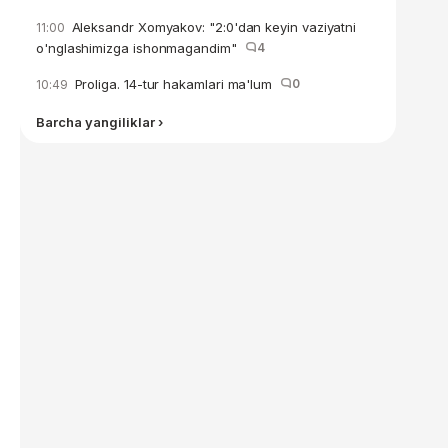
Aleksandr Xomyakov: "2:0'dan keyin vaziyatni
11:00
o'nglashimizga ishonmagandim"
4
Proliga. 14-tur hakamlari ma'lum
0
10:49
Barcha yangiliklar ›